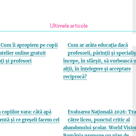
Ultimele articole
Cum îi apropiem pe copii
Cum ar arăta educația dacă
atelier online gratuit
profesorii, părinții și specialiș
ți și profesori
începe, în sfârșit, să vorbească 
alții, în înțelegere și acceptare
reciprocă?
 copiilor vara: câtă apă
Evaluarea Națională 2026: Tra
entă și ce greșeli facem cel
către liceu, punctul critic al
abandonului școlar. World Visio
România propune un plan de