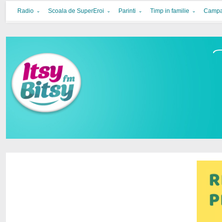
Itsy Bitsy
bucurie in familie
Radio
Scoala de SuperEroi
Parinti
Timp in familie
Campa