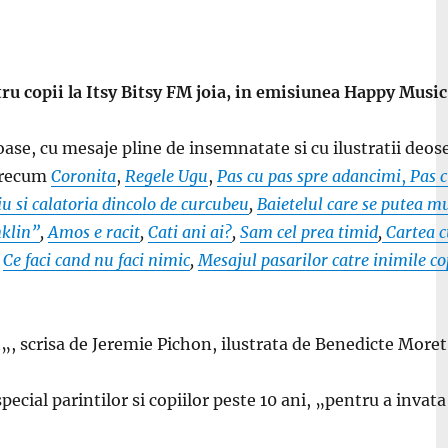
tru copii la Itsy Bitsy FM joia, in emisiunea Happy Musi
ase, cu mesaje pline de insemnatate si cu ilustratii deosebi
 precum
Coronita
,
Regele Ugu
,
Pas cu pas spre adancimi
,
Pas c
u si calatoria dincolo de curcubeu
,
Baietelul care se putea m
nklin”
,
Amos e racit
,
Cati ani ai?
,
Sam cel prea timid
,
Cartea c
,
Ce faci cand nu faci nimic
,
Mesajul pasarilor catre inimile co
i
„, scrisa de Jeremie Pichon, ilustrata de Benedicte Moret
cial parintilor si copiilor peste 10 ani, „pentru a invata 