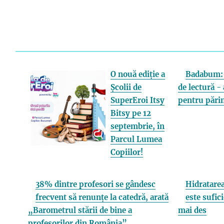
O nouă ediție a
Badabum: 
Școlii de
de lectură - 
SuperEroi Itsy
pentru părin
Bitsy pe 12
septembrie, în
Parcul Lumea
Copiilor!
38% dintre profesori se gândesc
Hidratarea
frecvent să renunțe la catedră, arată
este sufici
„Barometrul stării de bine a
mai des
profesorilor din România”