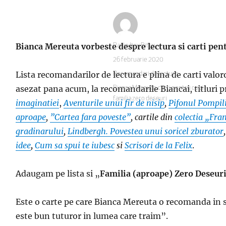
Bianca Mereuta vorbeste despre lectura si carti pen
Autor
Radio Itsy Bitsy
Publicat
26 februarie 2020
pe
Lista recomandarilor de lectura e plina de carti valoro
Categorii
Recomandari de lectura
asezat pana acum, la recomandarile Biancai, titluri
Etichete
Bianca Mereuta
,
carti pentru copii
,
familia zero deseuri
imaginatiei
,
Aventurile unui fir de nisip
,
Pifonul Pompili
aproape
,
”Cartea fara poveste”
, cartile din
colectia „Fra
gradinarului
,
Lindbergh. Povestea unui soricel zburator
idee
,
Cum sa spui te iubesc
si
Scrisori de la Felix
.
Adaugam pe lista si „
Familia (aproape) Zero Deseur
Este o carte pe care Bianca Mereuta o recomanda in spe
este bun tuturor in lumea care traim”.