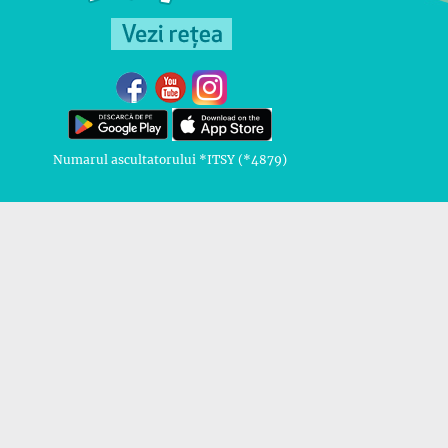
Numarul ascultatorului *ITSY (*4879)