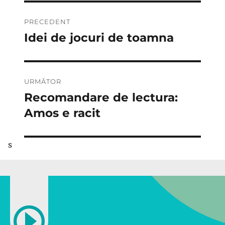
Navigare
PRECEDENT
în
Idei de jocuri de toamna
Articolul
anterior:
articole
URMĂTOR
Recomandare de lectura:
Articolul
următor:
Amos e racit
s