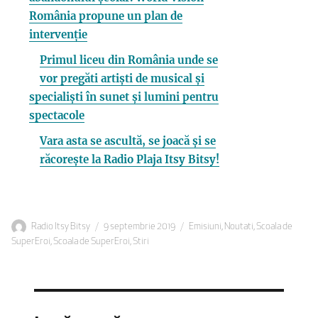
România propune un plan de
intervenție
Primul liceu din România unde se
vor pregăti artiști de musical și
specialiști în sunet și lumini pentru
spectacole
Vara asta se ascultă, se joacă și se
răcorește la Radio Plaja Itsy Bitsy!
Autor
Publicat
Categorii
Radio Itsy Bitsy
9 septembrie 2019
Emisiuni
,
Noutati
,
Scoala de
pe
SuperEroi
,
Scoala de SuperEroi
,
Stiri