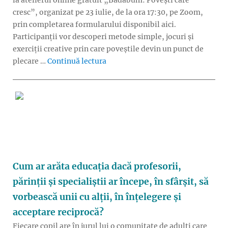
cresc”, organizat pe 23 iulie, de la ora 17:30, pe Zoom,
prin completarea formularului disponibil aici.
Participanții vor descoperi metode simple, jocuri și
exerciții creative prin care poveștile devin un punct de
„Badabum: Cum îi apropiem pe copii
plecare …
Continuă lectura
Cum ar arăta educația dacă profesorii,
părinții și specialiștii ar începe, în sfârșit, să
vorbească unii cu alții, în înțelegere și
acceptare reciprocă?
Fiecare copil are în jurul lui o comunitate de adulți care