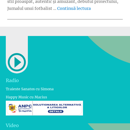
stil proaspăt, autentic și amuzant, debutul proiectului,
„Volumul 2 din „Jur
Jurnalul unui fotbalist …
Continuă lectura
Radio
Traieste Sanatos cu Simona
Happy Music cu Marius
Video