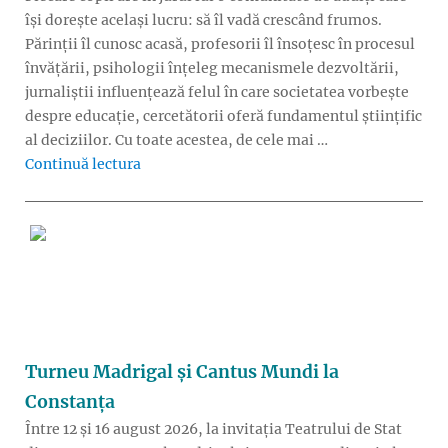
își dorește același lucru: să îl vadă crescând frumos.
Părinții îl cunosc acasă, profesorii îl însoțesc în procesul
învățării, psihologii înțeleg mecanismele dezvoltării,
jurnaliștii influențează felul în care societatea vorbește
despre educație, cercetătorii oferă fundamentul științific
al deciziilor. Cu toate acestea, de cele mai …
„Cum ar arăta educația dacă profesorii, părinți
Continuă lectura
Turneu Madrigal și Cantus Mundi la
Constanța
Între 12 și 16 august 2026, la invitația Teatrului de Stat