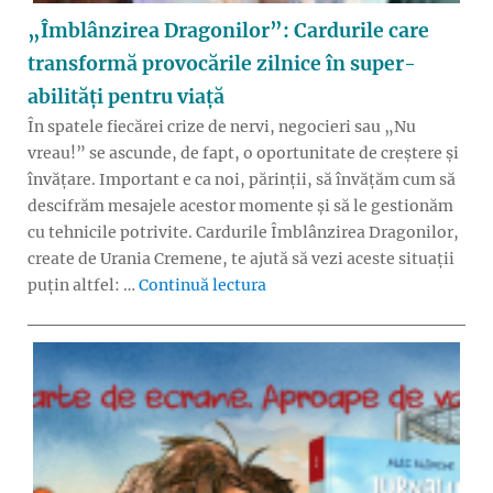
„Îmblânzirea Dragonilor”: Cardurile care
transformă provocările zilnice în super-
abilități pentru viață
În spatele fiecărei crize de nervi, negocieri sau „Nu
vreau!” se ascunde, de fapt, o oportunitate de creștere și
învățare. Important e ca noi, părinții, să învățăm cum să
descifrăm mesajele acestor momente și să le gestionăm
cu tehnicile potrivite. Cardurile Îmblânzirea Dragonilor,
create de Urania Cremene, te ajută să vezi aceste situații
„„Îmblânzirea Dragonilor”: Ca
puțin altfel: …
Continuă lectura