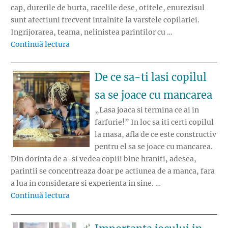
cap, durerile de burta, racelile dese, otitele, enurezisul
sunt afectiuni frecvent intalnite la varstele copilariei.
Ingrijorarea, teama, nelinistea parintilor cu …
„Cand corpul copilului vorbeste in locul lui”
Continuă lectura
De ce sa-ti lasi copilul
sa se joace cu mancarea
„Lasa joaca si termina ce ai in
farfurie!” In loc sa iti certi copilul
la masa, afla de ce este constructiv
pentru el sa se joace cu mancarea.
Din dorinta de a-si vedea copiii bine hraniti, adesea,
parintii se concentreaza doar pe actiunea de a manca, fara
a lua in considerare si experienta in sine. …
„De ce sa-ti lasi copilul sa se joace cu manca
Continuă lectura