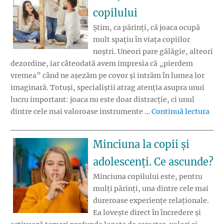
copilului
Știm, ca părinți, că joaca ocupă
mult spațiu în viața copiilor
noștri. Uneori pare gălăgie, alteori
dezordine, iar câteodată avem impresia că „pierdem
vremea” când ne așezăm pe covor și intrăm în lumea lor
imaginară. Totuși, specialiștii atrag atenția asupra unui
lucru important: joaca nu este doar distracție, ci unul
„De 
dintre cele mai valoroase instrumente …
Continuă lectura
Minciuna la copii și
adolescenți. Ce ascunde?
Minciuna copilului este, pentru
mulți părinți, una dintre cele mai
dureroase experiențe relaționale.
Ea lovește direct în încredere și