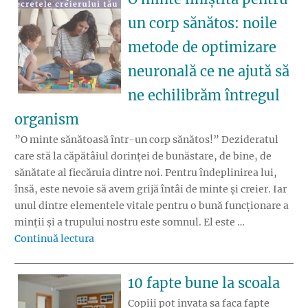
un corp sănătos: noile
metode de optimizare
neuronală ce ne ajută să
ne echilibrăm întregul
organism
”O minte sănătoasă într-un corp sănătos!” Dezideratul
care stă la căpătâiul dorinței de bunăstare, de bine, de
sănătate al fiecăruia dintre noi. Pentru îndeplinirea lui,
însă, este nevoie să avem grijă întâi de minte și creier. Iar
unul dintre elementele vitale pentru o bună funcționare a
minții și a trupului nostru este somnul. El este …
„O minte liniștită pentru un corp sănătos: n
Continuă lectura
10 fapte bune la scoala
Copiii pot invata sa faca fapte