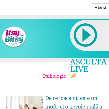
MENIU
Itsy Bitsy
ASCULTA
LIVE
Psihologie
De ce joaca nu este un
moft, ci o nevoie reală a