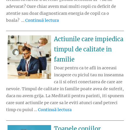
adevarat? Oare chiar avem mai multi copii cu deficit de
atentie sau doar diagnosticam energia de copil ca o
„Diferenta dintre copilul energic si 
boala? …
Continuă lectura
Actiunile care impiedica
timpul de calitate in
familie
Doar pentru ca te afli in aceeasi
incapere cu piciul tau nu inseamna
ca ii si oferi conectarea de care are
nevoie. Timpul de calitate in familie poate avea de suferit,
daca nu avem grija. La Meditatii pentru parinti, iti spunem
care sunt actiunile pe care sa le eviti atunci cand petreci
„Actiunile care impiedica tim
timp cu puiul …
Continuă lectura
Toanele copiilor