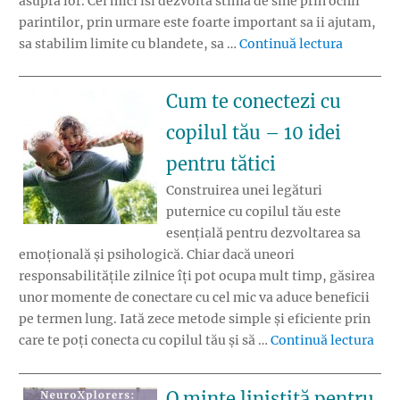
asupra lor. Cei mici isi dezvolta stima de sine prin ochii
parintilor, prin urmare este foarte important sa ii ajutam,
„8 lucrur
sa stabilim limite cu blandete, sa …
Continuă lectura
Cum te conectezi cu
copilul tău – 10 idei
pentru tătici
Construirea unei legături
puternice cu copilul tău este
esențială pentru dezvoltarea sa
emoțională și psihologică. Chiar dacă uneori
responsabilitățile zilnice îți pot ocupa mult timp, găsirea
unor momente de conectare cu cel mic va aduce beneficii
pe termen lung. Iată zece metode simple și eficiente prin
„Cum
care te poți conecta cu copilul tău și să …
Continuă lectura
O minte liniștită pentru