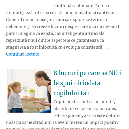
continuă schimbare. Lumea
îmbrățișează tot ceea ce este nou, inovator și captivant.
Creierul uman reușește acum să exploreze teritorii
nebănuite și să creeze lucruri despre care nici nu ne-am fi
putut imagina că există. Iar inteligența artificială
reprezintă unul dintre aspectele ce garantează că
stagnarea a fost înlocuită cu evoluția conștientă, …
„Cum ne pregătim pentru a gestiona corect sc
Continuă lectura
8 lucruri pe care sa NU i
le spui niciodata
copilului tau
Copiii nostri sunt ca un burete,
absorb tot ce facem si, mai ales,
tot ce spunem, asa ca este datoria
noastra sa ne straduim sa avem mereu un impact pozitiv