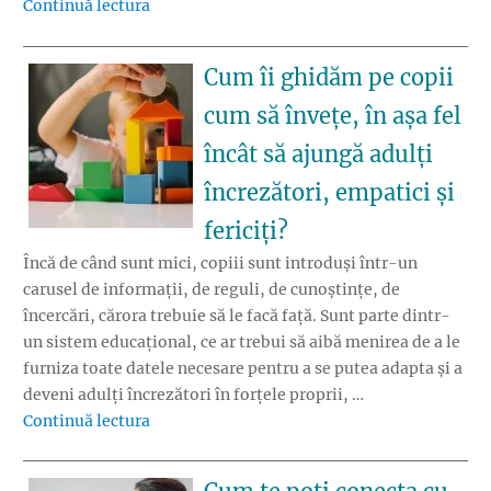
„Cum sprijinim emoțional copiii mici la înc
Continuă lectura
Cum îi ghidăm pe copii
cum să învețe, în așa fel
încât să ajungă adulți
încrezători, empatici și
fericiți?
Încă de când sunt mici, copiii sunt introduși într-un
carusel de informații, de reguli, de cunoștințe, de
încercări, cărora trebuie să le facă față. Sunt parte dintr-
un sistem educațional, ce ar trebui să aibă menirea de a le
furniza toate datele necesare pentru a se putea adapta și a
deveni adulți încrezători în forțele proprii, …
„Cum îi ghidăm pe copii cum să învețe, în așa 
Continuă lectura