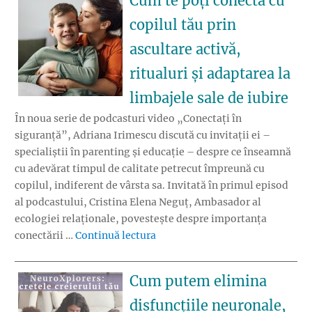
Cum te poți conecta cu
copilul tău prin
ascultare activă,
ritualuri și adaptarea la
limbajele sale de iubire
În noua serie de podcasturi video „Conectați în
siguranță”, Adriana Irimescu discută cu invitații ei –
specialiștii în parenting și educație – despre ce înseamnă
cu adevărat timpul de calitate petrecut împreună cu
copilul, indiferent de vârsta sa. Invitată în primul episod
al podcastului, Cristina Elena Neguț, Ambasador al
ecologiei relaționale, povestește despre importanța
„Cum te poți conecta cu copilul t
conectării …
Continuă lectura
Cum putem elimina
disfuncțiile neuronale,