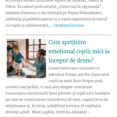
activează temeri profunde legate de caracter, valori și
viitor. În cadrul podcastului „Conectați în siguranță”,
Adriana Irimescu o are invitată pe Diana Stănculeanu,
psiholog și psihoterapeut cu o vastă experiență în lucrul
„Minciuna la copii
cu copiii și adolescenții, …
Continuă lectura
Cum sprijinim
emoțional copiii mici la
început de drum?
Conectarea care contează cu
adevărat Primii ani din viața unui
copil nu sunt doar despre pași,
cuvinte sau jucării, ci mai ales despre conexiune.
Conectarea emoțională între părinte și copil este fundația
pe care se construiește încrederea de sine, capacitatea de
relaționare și, în timp, echilibrul interior al copilului
devenit adult. Mira Loghin, invitata Adrianei …