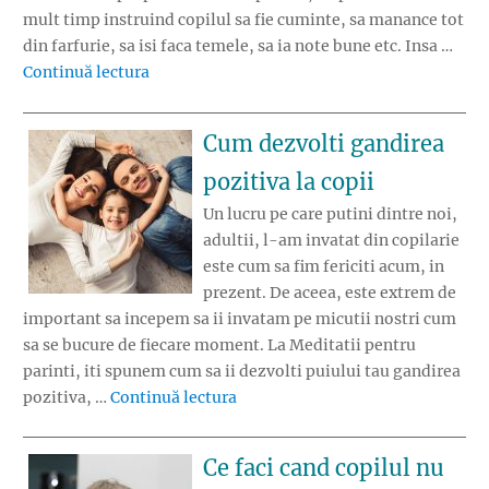
mult timp instruind copilul sa fie cuminte, sa manance tot
din farfurie, sa isi faca temele, sa ia note bune etc. Insa …
„10 metode de a-i creste copilului stima de 
Continuă lectura
Cum dezvolti gandirea
pozitiva la copii
Un lucru pe care putini dintre noi,
adultii, l-am invatat din copilarie
este cum sa fim fericiti acum, in
prezent. De aceea, este extrem de
important sa incepem sa ii invatam pe micutii nostri cum
sa se bucure de fiecare moment. La Meditatii pentru
parinti, iti spunem cum sa ii dezvolti puiului tau gandirea
„Cum dezvolti gandirea pozitiva 
pozitiva, …
Continuă lectura
Ce faci cand copilul nu