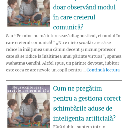
doar observând modul
în care creierul
comunică?
Sau ”Pe mine nu mă interesează diagnosticul, ci modul în
care creierul comunică!” „Nu e nicio școală care să se
ridice la înălțimea unui cămin decent și niciun profesor
care să se ridice la înălțimea unui părinte virtuos”, spunea
Mahatma Gandhi. Altfel spus, un părinte devotat, iubitor
„Cum
este ceea ce are nevoie un copil pentru …
Continuă lectura
Cum ne pregătim
pentru a gestiona corect
schimbările aduse de
inteligența artificială?
Fără dubiu, suntem într-o