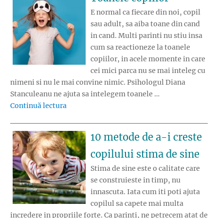
E normal ca fiecare din noi, copil
sau adult, sa aiba toane din cand
in cand. Multi parinti nu stiu insa
cum sa reactioneze la toanele
copiilor, in acele momente in care
cei mici parca nu se mai inteleg cu
nimeni si nu le mai convine nimic. Psihologul Diana
Stanculeanu ne ajuta sa intelegem toanele …
„Toanele copiilor”
Continuă lectura
10 metode de a-i creste
copilului stima de sine
Stima de sine este o calitate care
se construieste in timp, nu
innascuta. Iata cum iti poti ajuta
copilul sa capete mai multa
incredere in propriile forte. Ca parinti, ne petrecem atat de