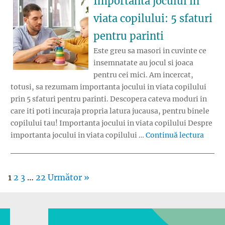
Importanta jocului in
viata copilului: 5 sfaturi
pentru parinti
Este greu sa masori in cuvinte ce
insemnatate au jocul si joaca
pentru cei mici. Am incercat,
totusi, sa rezumam importanta jocului in viata copilului
prin 5 sfaturi pentru parinti. Descopera cateva moduri in
care iti poti incuraja propria latura jucausa, pentru binele
copilului tau! Importanta jocului in viata copilului Despre
„Impor
importanta jocului in viata copilului …
Continuă lectura
1
2
3
…
22
Următor »