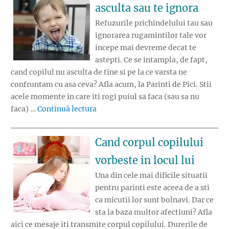
asculta sau te ignora
Refuzurile prichindelului tau sau
ignorarea rugamintilor tale vor
incepe mai devreme decat te
astepti. Ce se intampla, de fapt,
cand copilul nu asculta de tine si pe la ce varsta ne
confruntam cu asa ceva? Afla acum, la Parinti de Pici. Stii
acele momente in care iti rogi puiul sa faca (sau sa nu
„Ce faci cand copilul nu asculta sau t
faca) …
Continuă lectura
Cand corpul copilului
vorbeste in locul lui
Una din cele mai dificile situatii
pentru parinti este aceea de a sti
ca micutii lor sunt bolnavi. Dar ce
sta la baza multor afectiuni? Afla
aici ce mesaje iti transmite corpul copilului. Durerile de