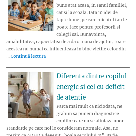
bune atat acasa, in sanul familiei,
cat si la scoala. Iata 10 idei de
fapte bune, pe care micutul tau le
poate face pentru profesorii si
colegii sai. Bunavointa,
amabilitatea, capacitatea de a da o mana de ajutor, toate
acestea nu numai ca influenteaza in bine vietile celor din
„10 fapte bune la scoala”
…
Continuă lectura
Diferenta dintre copilul
energic si cel cu deficit
de atentie
Parca mai mult ca niciodata, ne
grabim sa punem diagnostice
copiilor care nu se aliniaza unor
standarde pe care noi le consideram normale. Asa, ne
trezim ca ADHD a devenit „boala secolului 21”. Sa fie