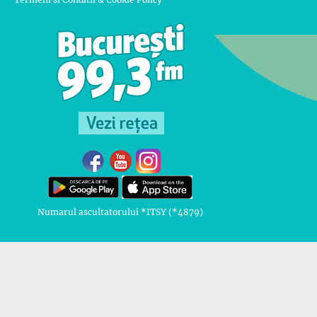
Numarul ascultatorului *ITSY (*4879)