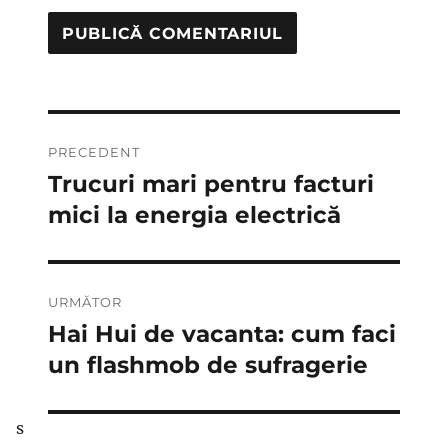
Navigare
PRECEDENT
în
Trucuri mari pentru facturi
Articolul
anterior:
mici la energia electrică
articole
URMĂTOR
Hai Hui de vacanta: cum faci
Articolul
următor:
un flashmob de sufragerie
s