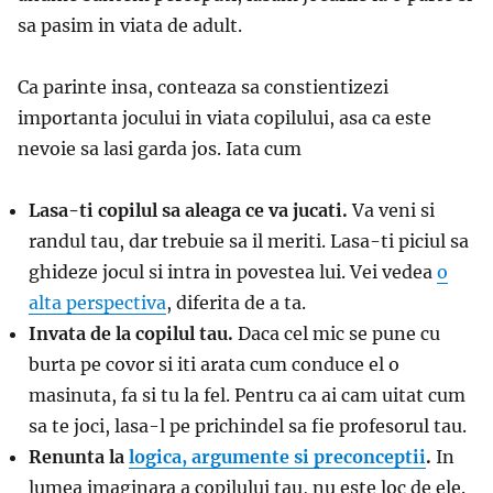
sa pasim in viata de adult.
Ca parinte insa, conteaza sa constientizezi
importanta jocului in viata copilului, asa ca este
nevoie sa lasi garda jos. Iata cum
Lasa-ti copilul sa aleaga ce va jucati.
Va veni si
randul tau, dar trebuie sa il meriti. Lasa-ti piciul sa
ghideze jocul si intra in povestea lui. Vei vedea
o
alta perspectiva
, diferita de a ta.
Invata de la copilul tau.
Daca cel mic se pune cu
burta pe covor si iti arata cum conduce el o
masinuta, fa si tu la fel. Pentru ca ai cam uitat cum
sa te joci, lasa-l pe prichindel sa fie profesorul tau.
Renunta la
logica, argumente si preconceptii
.
In
lumea imaginara a copilului tau, nu este loc de ele.