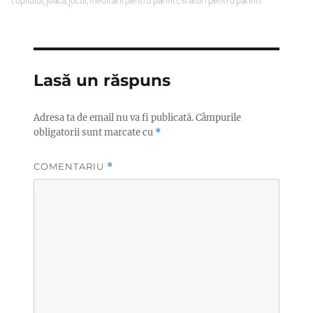
copilului
,
joaca
,
jocul
,
meditatii pentru parinti
,
sfaturi pentru parinti
Lasă un răspuns
Adresa ta de email nu va fi publicată.
Câmpurile
obligatorii sunt marcate cu
*
COMENTARIU
*