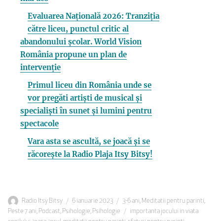
Evaluarea Națională 2026: Tranziția
către liceu, punctul critic al
abandonului școlar. World Vision
România propune un plan de
intervenție
Primul liceu din România unde se
vor pregăti artiști de musical și
specialiști în sunet și lumini pentru
spectacole
Vara asta se ascultă, se joacă și se
răcorește la Radio Plaja Itsy Bitsy!
Autor
Publicat
Categorii
Radio Itsy Bitsy
6 ianuarie 2023
3-6 ani
,
Meditatii pentru parinti
,
pe
Etichete
Peste 7 ani
,
Podcast
,
Psihologie
,
Psihologie
importanta jocului in viata