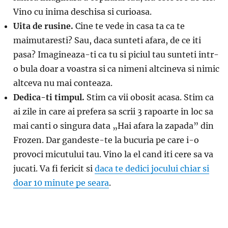
Vino cu inima deschisa si curioasa.
Uita de rusine.
Cine te vede in casa ta ca te
maimutaresti? Sau, daca sunteti afara, de ce iti
pasa? Imagineaza-ti ca tu si piciul tau sunteti intr-
o bula doar a voastra si ca nimeni altcineva si nimic
altceva nu mai conteaza.
Dedica-ti timpul.
Stim ca vii obosit acasa. Stim ca
ai zile in care ai prefera sa scrii 3 rapoarte in loc sa
mai canti o singura data „Hai afara la zapada” din
Frozen. Dar gandeste-te la bucuria pe care i-o
provoci micutului tau. Vino la el cand iti cere sa va
jucati. Va fi fericit si
daca te dedici jocului chiar si
doar 10 minute pe seara
.