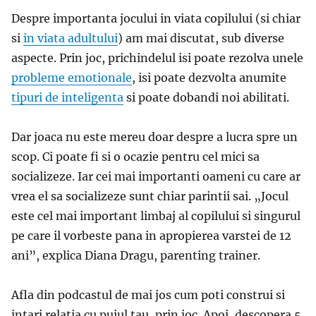
Despre importanta jocului in viata copilului (si chiar
si
in viata adultului
) am mai discutat, sub diverse
aspecte. Prin joc, prichindelul isi poate rezolva unele
probleme emotionale
, isi poate dezvolta anumite
tipuri de inteligenta
si poate dobandi noi abilitati.
Dar joaca nu este mereu doar despre a lucra spre un
scop. Ci poate fi si o ocazie pentru cel mici sa
socializeze. Iar cei mai importanti oameni cu care ar
vrea el sa socializeze sunt chiar parintii sai.
„Jocul
este cel mai important limbaj al copilului si singurul
pe care il vorbeste pana in apropierea varstei de 12
ani”, explica Diana Dragu, parenting trainer.
Afla din podcastul de mai jos cum poti construi si
intari relatia cu puiul tau, prin joc. Apoi, descopera 5