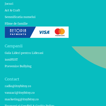
Jocuri
Art & Craft
Semnificatia numelui
Filme de familie
Campanii
Gala Lideri pentru Liderasi
1uniFEST
Prevenire Bullying
Contact
radio@itsybitsy.ro
vanzari@itsybitsy.ro
marketing@itsybitsy.ro
Termeni si Conditii & Cookie Policy