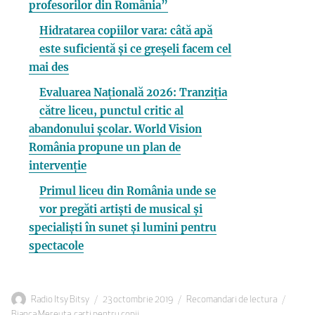
profesorilor din România”
Hidratarea copiilor vara: câtă apă
este suficientă și ce greșeli facem cel
mai des
Evaluarea Națională 2026: Tranziția
către liceu, punctul critic al
abandonului școlar. World Vision
România propune un plan de
intervenție
Primul liceu din România unde se
vor pregăti artiști de musical și
specialiști în sunet și lumini pentru
spectacole
Autor
Publicat
Categorii
Etiche
Radio Itsy Bitsy
23 octombrie 2019
Recomandari de lectura
pe
Bianca Mereuta
,
carti pentru copii