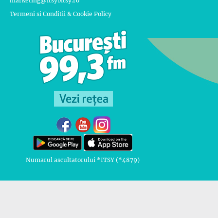
marketing@itsybitsy.ro
Termeni si Conditii & Cookie Policy
Numarul ascultatorului *ITSY (*4879)