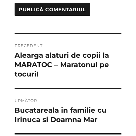
Navigare
PRECEDENT
în
Alearga alaturi de copii la
Articolul
anterior:
MARATOC – Maratonul pe
articole
tocuri!
URMĂTOR
Bucatareala in familie cu
Articolul
următor:
Irinuca si Doamna Mar