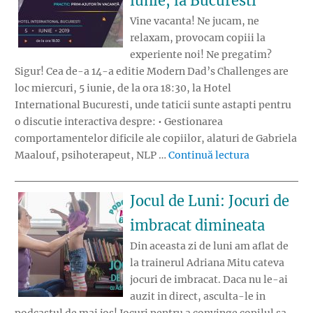
iunie, la Bucuresti
Vine vacanta! Ne jucam, ne
relaxam, provocam copiii la
experiente noi! Ne pregatim?
Sigur! Cea de-a 14-a editie Modern Dad’s Challenges are
loc miercuri, 5 iunie, de la ora 18:30, la Hotel
International Bucuresti, unde taticii sunte astapti pentru
o discutie interactiva despre: • Gestionarea
comportamentelor dificile ale copiilor, alaturi de Gabriela
„O noua editi
Maalouf, psihoterapeut, NLP …
Continuă lectura
Jocul de Luni: Jocuri de
imbracat dimineata
Din aceasta zi de luni am aflat de
la trainerul Adriana Mitu cateva
jocuri de imbracat. Daca nu le-ai
auzit in direct, asculta-le in
podcastul de mai jos! Jocuri pentru a convinge copilul sa