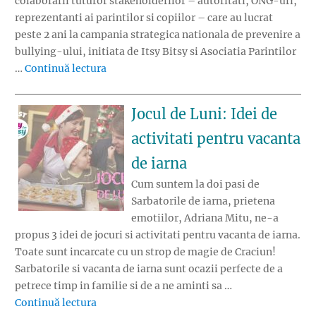
colaborarii tuturor stakeholderilor – autoritati, ONG-uri,
reprezentanti ai parintilor si copiilor – care au lucrat
peste 2 ani la campania strategica nationala de prevenire a
bullying-ului, initiata de Itsy Bitsy si Asociatia Parintilor
„Bullying-ul interzis prin lege in spatiile 
…
Continuă lectura
Jocul de Luni: Idei de
activitati pentru vacanta
de iarna
Cum suntem la doi pasi de
Sarbatorile de iarna, prietena
emotiilor, Adriana Mitu, ne-a
propus 3 idei de jocuri si activitati pentru vacanta de iarna.
Toate sunt incarcate cu un strop de magie de Craciun!
Sarbatorile si vacanta de iarna sunt ocazii perfecte de a
petrece timp in familie si de a ne aminti sa …
„Jocul de Luni: Idei de activitati pentru vaca
Continuă lectura