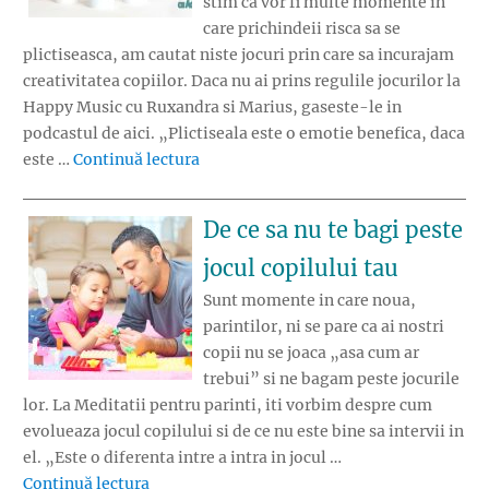
stim ca vor fi multe momente in
care prichindeii risca sa se
plictiseasca, am cautat niste jocuri prin care sa incurajam
creativitatea copiilor. Daca nu ai prins regulile jocurilor la
Happy Music cu Ruxandra si Marius, gaseste-le in
podcastul de aici. „Plictiseala este o emotie benefica, daca
„Jocul de Luni: Jocuri prin care stimul
este …
Continuă lectura
De ce sa nu te bagi peste
jocul copilului tau
Sunt momente in care noua,
parintilor, ni se pare ca ai nostri
copii nu se joaca „asa cum ar
trebui” si ne bagam peste jocurile
lor. La Meditatii pentru parinti, iti vorbim despre cum
evolueaza jocul copilului si de ce nu este bine sa intervii in
el. „Este o diferenta intre a intra in jocul …
„De ce sa nu te bagi peste jocul copilului tau
Continuă lectura