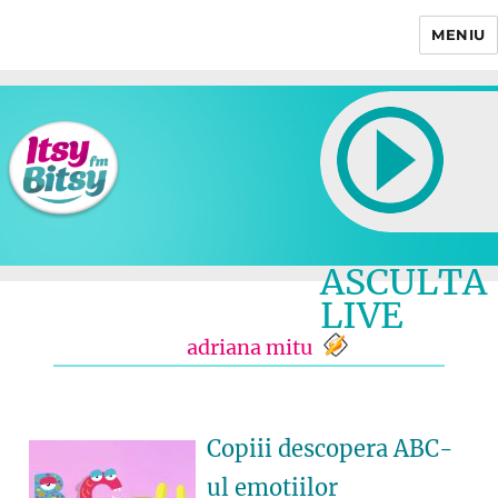
MENIU
Itsy Bitsy
ASCULTA
LIVE
adriana mitu
Copiii descopera ABC-
ul emotiilor