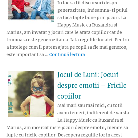
In loc sa tii discursuri despre
generozitate, indeamna-ti puiul
sa faca fapte bune prin jocuri. La
Happy Music cu Ruxandra si
Marius, am invatat 3 jocuri care le arata copiilor cat de
frumoasa este generozitatea. Iata regulile lor aici. Pentru
a intelege cum il putem ajuta pe copil sa fie mai generos,
„Jocul de Luni: Jocuri d
este important sa …
Continuă lectura
Jocul de Luni: Jocuri
despre emotii – Fricile
copiilor
Mai mari sau mai mici, cu totii
avem temeri, indiferent de varsta.
La Happy Music cu Ruxandra si
Marius, am incercat niste jocuri despre emotii, menite sa
lupte cu fricile copiilor. Descopera regulile lor in acest