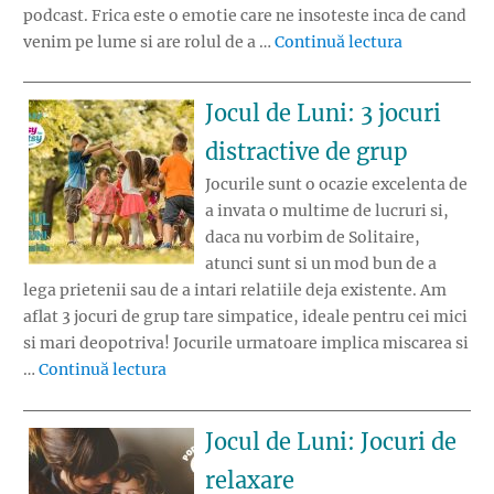
podcast. Frica este o emotie care ne insoteste inca de cand
„Jocul de Lu
venim pe lume si are rolul de a …
Continuă lectura
Jocul de Luni: 3 jocuri
distractive de grup
Jocurile sunt o ocazie excelenta de
a invata o multime de lucruri si,
daca nu vorbim de Solitaire,
atunci sunt si un mod bun de a
lega prietenii sau de a intari relatiile deja existente. Am
aflat 3 jocuri de grup tare simpatice, ideale pentru cei mici
si mari deopotriva! Jocurile urmatoare implica miscarea si
„Jocul de Luni: 3 jocuri distractive de grup
…
Continuă lectura
Jocul de Luni: Jocuri de
relaxare