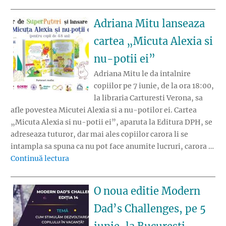
Adriana Mitu lanseaza
cartea „Micuta Alexia si
nu-potii ei”
Adriana Mitu le da intalnire
copiilor pe 7 iunie, de la ora 18:00,
la libraria Carturesti Verona, sa
afle povestea Micutei Alexia si a nu-potilor ei. Cartea
„Micuta Alexia si nu-potii ei”, aparuta la Editura DPH, se
adreseaza tuturor, dar mai ales copiilor carora li se
intampla sa spuna ca nu pot face anumite lucruri, carora …
„Adriana Mitu lanseaza cartea „Micuta Alexia
Continuă lectura
O noua editie Modern
Dad’s Challenges, pe 5