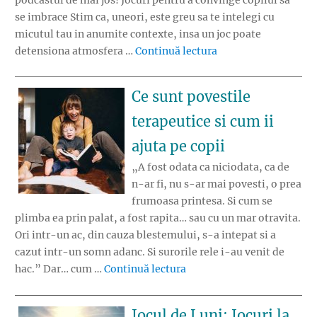
se imbrace Stim ca, uneori, este greu sa te intelegi cu
micutul tau in anumite contexte, insa un joc poate
„Jocul de Luni: Jocu
detensiona atmosfera …
Continuă lectura
Ce sunt povestile
terapeutice si cum ii
ajuta pe copii
„A fost odata ca niciodata, ca de
n-ar fi, nu s-ar mai povesti, o prea
frumoasa printesa. Si cum se
plimba ea prin palat, a fost rapita… sau cu un mar otravita.
Ori intr-un ac, din cauza blestemului, s-a intepat si a
cazut intr-un somn adanc. Si surorile rele i-au venit de
„Ce sunt povestile terapeut
hac.” Dar… cum …
Continuă lectura
Jocul de Luni: Jocuri la