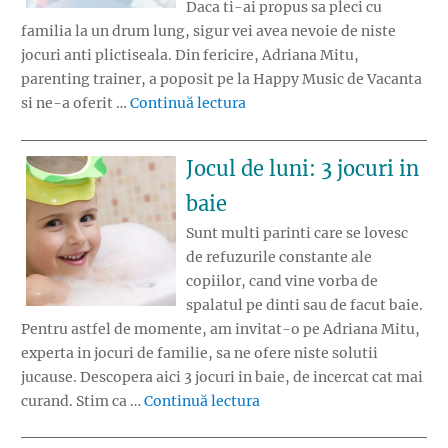
Daca ti-ai propus sa pleci cu
familia la un drum lung, sigur vei avea nevoie de niste
jocuri anti plictiseala. Din fericire, Adriana Mitu,
parenting trainer, a poposit pe la Happy Music de Vacanta
„Jocul de Luni: Jocuri anti pl
si ne-a oferit …
Continuă lectura
Jocul de luni: 3 jocuri in
baie
Sunt multi parinti care se lovesc
de refuzurile constante ale
copiilor, cand vine vorba de
spalatul pe dinti sau de facut baie.
Pentru astfel de momente, am invitat-o pe Adriana Mitu,
experta in jocuri de familie, sa ne ofere niste solutii
jucause. Descopera aici 3 jocuri in baie, de incercat cat mai
„Jocul de luni: 3 jocuri in b
curand. Stim ca …
Continuă lectura