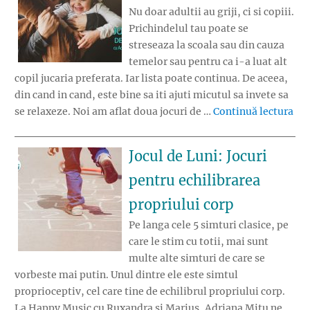
Nu doar adultii au griji, ci si copiii.
Prichindelul tau poate se
streseaza la scoala sau din cauza
temelor sau pentru ca i-a luat alt
copil jucaria preferata. Iar lista poate continua. De aceea,
din cand in cand, este bine sa iti ajuti micutul sa invete sa
„Jo
se relaxeze. Noi am aflat doua jocuri de …
Continuă lectura
Jocul de Luni: Jocuri
pentru echilibrarea
propriului corp
Pe langa cele 5 simturi clasice, pe
care le stim cu totii, mai sunt
multe alte simturi de care se
vorbeste mai putin. Unul dintre ele este simtul
proprioceptiv, cel care tine de echilibrul propriului corp.
La Happy Music cu Ruxandra si Marius, Adriana Mitu ne