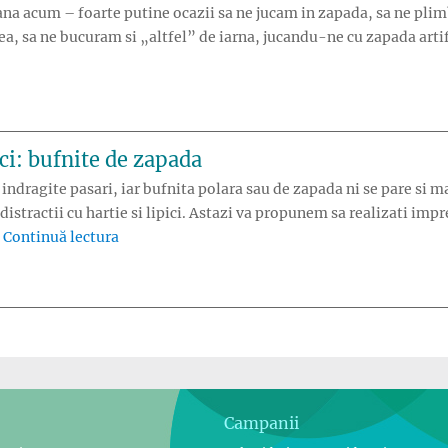
ana acum – foarte putine ocazii sa ne jucam in zapada, sa ne pli
ea, sa ne bucuram si „altfel” de iarna, jucandu-ne cu zapada artif
a: om de zapada privit de sus”
ici: bufnite de zapada
indragite pasari, iar bufnita polara sau de zapada ni se pare si ma
istractii cu hartie si lipici. Astazi va propunem sa realizati imp
„Distractie cu hartie si lipici: bufnite de zapad
…
Continuă lectura
Campanii