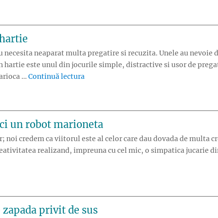
hartie
nu necesita neaparat multa pregatire si recuzita. Unele au nevoie d
 hartie este unul din jocurile simple, distractive si usor de prega
„Intrecere cu omidute din hartie”
carioca …
Continuă lectura
aci un robot marioneta
or; noi credem ca viitorul este al celor care dau dovada de multa cre
creativitatea realizand, impreuna cu cel mic, o simpatica jucarie d
Jucarie din hartie: cum faci un robot marioneta”
 zapada privit de sus