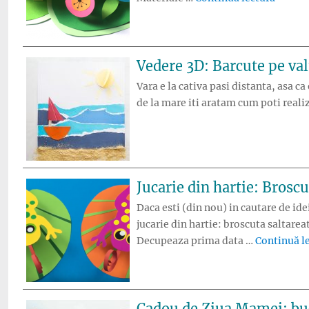
Vedere 3D: Barcute pe val
Vara e la cativa pasi distanta, asa c
de la mare iti aratam cum poti realiz
Jucarie din hartie: Broscu
Daca esti (din nou) in cautare de id
jucarie din hartie: broscuta saltareat
Decupeaza prima data …
Continuă l
Cadou de Ziua Mamei: bu