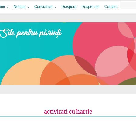
nii
Noutati
Concursuri
Diaspora
Despre noi
Contact
activitati cu hartie