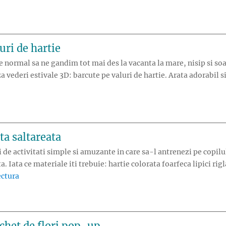
uri de hartie
a e normal sa ne gandim tot mai des la vacanta la mare, nisip si so
a vederi estivale 3D: barcute pe valuri de hartie. Arata adorabil s
ta saltareata
ei de activitati simple si amuzante in care sa-l antrenezi pe copil
a. Iata ce materiale iti trebuie: hartie colorata foarfeca lipici rig
„Jucarie din hartie: Broscuta saltareata”
ectura
chet de flori pop-up