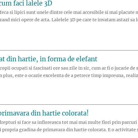
 cum faci lalele 3D
feca si lipici sunt unele dintre cele mai accesibile si mai placute 
and mici opere de arta. Lalelele 3D pe care te invatam astazi sa le
artie colorata: cum faci lalele 3D”
at din hartie, in forma de elefant
opii ocupati si fascinati ore sau zile in sir, cum ar fi o jucarie d
In plus, este o ocazie excelenta de a petrece timp impreuna, real
primavara din hartie colorata!
repturi si face sa infloreasca tot mai mai multe flori prin parcuri 
propria gradina de primavara din hartie colorata. E o activitate s
propria gradina de primavara din hartie colorata!”