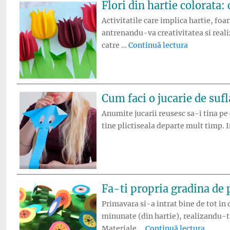
Flori din hartie colorata:
Activitatile care implica hartie, foar
antrenandu-va creativitatea si realiz
„Flori din h
catre …
Continuă lectura
Cum faci o jucarie de sufl
Anumite jucarii reusesc sa-i tina pe c
tine plictiseala departe mult timp. 
Fa-ti propria gradina de 
Primavara si-a intrat bine de tot in d
minunate (din hartie), realizandu-ti 
„Fa-ti 
Materiale …
Continuă lectura