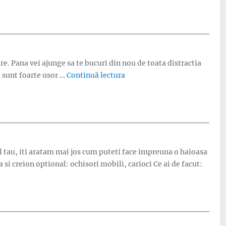
are. Pana vei ajunge sa te bucuri din nou de toata distractia
„Vedere 3D: Barcute pe valur
i sunt foarte usor …
Continuă lectura
ul tau, iti aratam mai jos cum puteti face impreuna o haioasa
la si creion optional: ochisori mobili, carioci Ce ai de facut: