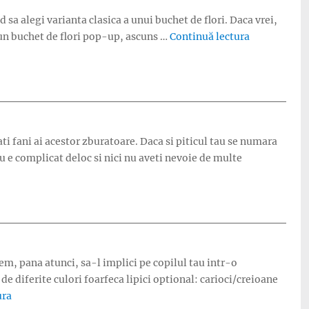
sa alegi varianta clasica a unui buchet de flori. Daca vrei,
„Cadou de Z
a un buchet de flori pop-up, ascuns …
Continuă lectura
ati fani ai acestor zburatoare. Daca si piticul tau se numara
Nu e complicat deloc si nici nu aveti nevoie de multe
m, pana atunci, sa-l implici pe copilul tau intr-o
e diferite culori foarfeca lipici optional: carioci/creioane
„Activitate de primavara: fluture-marioneta din hartie”
ura