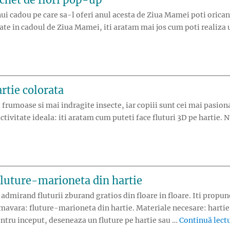
i cadou pe care sa-l oferi anul acesta de Ziua Mamei poti oricand 
vitate in cadoul de Ziua Mamei, iti aratam mai jos cum poti realiz
rtie colorata
i frumoase si mai indragite insecte, iar copiii sunt cei mai pasion
ctivitate ideala: iti aratam cum puteti face fluturi 3D pe hartie. 
aci fluturi 3D din hartie colorata”
fluture-marioneta din hartie
mirand fluturii zburand gratios din floare in floare. Iti propune
mavara: fluture-marioneta din hartie. Materiale necesare: hartie d
Pentru inceput, deseneaza un fluture pe hartie sau …
Continuă lect