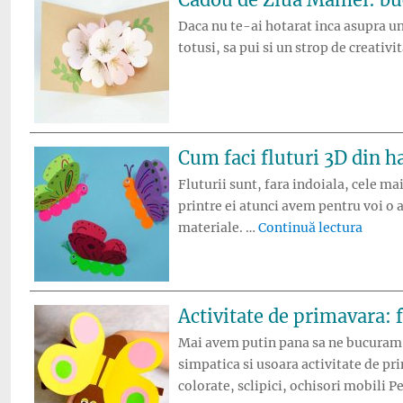
Daca nu te-ai hotarat inca asupra unu
totusi, sa pui si un strop de creati
Cum faci fluturi 3D din ha
Fluturii sunt, fara indoiala, cele ma
printre ei atunci avem pentru voi o a
„Cum f
materiale. …
Continuă lectura
Activitate de primavara: 
Mai avem putin pana sa ne bucuram ad
simpatica si usoara activitate de pri
colorate, sclipici, ochisori mobili 