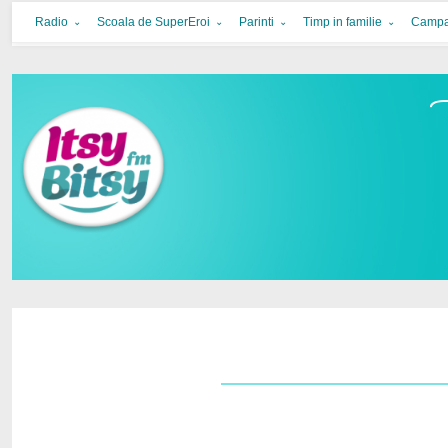
Itsy Bitsy
bucurie in familie
Radio
Scoala de SuperEroi
Parinti
Timp in familie
Campa