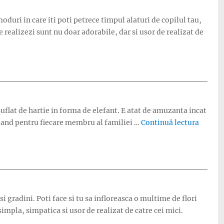
moduri in care iti poti petrece timpul alaturi de copilul tau,
 realizezi sunt nu doar adorabile, dar si usor de realizat de
e suflat de hartie in forma de elefant. E atat de amuzanta incat
„Cum fa
izand pentru fiecare membru al familiei …
Continuă lectura
si gradini. Poti face si tu sa infloreasca o multime de flori
impla, simpatica si usor de realizat de catre cei mici.