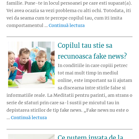
familie. Pune-te in locul persoanei pe care esti suparat(a).
Vei avea ocazia sa vezi problema cu alti ochi. Totodata, iti
vei da seama cum te percepe copilul tau, cum iti imita
„In pielea celuilalt – des
comportamentul …
Continuă lectura
Copilul tau stie sa
recunoasca fake news?
In conditiile in care copiii petrec
tot mai mult timp in mediul
online, este important sa ii ajutam
sa discearna intre stirile false si
informatiile reale. La Meditatii pentru parinti, am strans o
serie de sfaturi prin care sa-l sustii pe micutul tau in
depistarea stirilor de tip fake news. „Fake news nu este o
„Copilul tau stie sa recunoasca fake news?
…
Continuă lectura
Ce putem invata de la