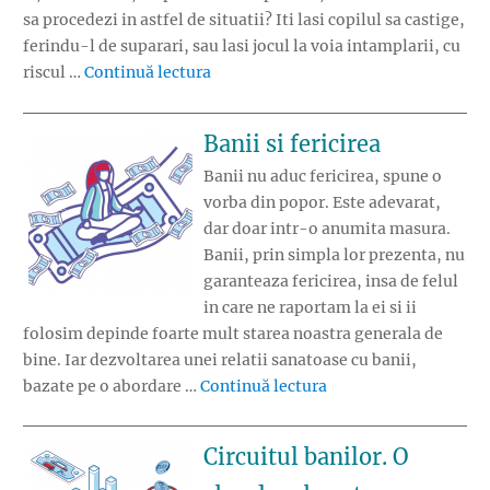
sa procedezi in astfel de situatii? Iti lasi copilul sa castige,
ferindu-l de suparari, sau lasi jocul la voia intamplarii, cu
„Sa iti lasi copilul sa castige la jocur
riscul …
Continuă lectura
Banii si fericirea
Banii nu aduc fericirea, spune o
vorba din popor. Este adevarat,
dar doar intr-o anumita masura.
Banii, prin simpla lor prezenta, nu
garanteaza fericirea, insa de felul
in care ne raportam la ei si ii
folosim depinde foarte mult starea noastra generala de
bine. Iar dezvoltarea unei relatii sanatoase cu banii,
„Banii si fericirea”
bazate pe o abordare …
Continuă lectura
Circuitul banilor. O