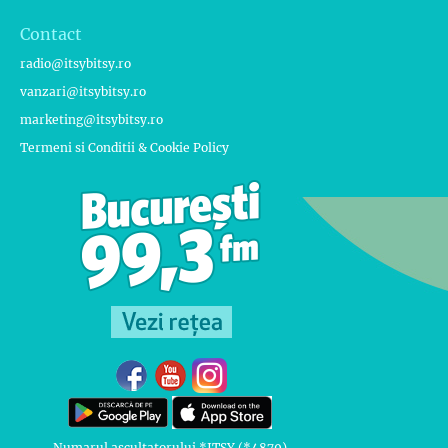
Contact
radio@itsybitsy.ro
vanzari@itsybitsy.ro
marketing@itsybitsy.ro
Termeni si Conditii & Cookie Policy
Numarul ascultatorului *ITSY (*4879)