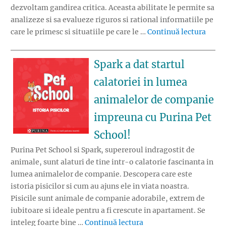
dezvoltam gandirea critica. Aceasta abilitate le permite sa
analizeze si sa evalueze riguros si rational informatiile pe
„Cum 
care le primesc si situatiile pe care le …
Continuă lectura
Spark a dat startul
calatoriei in lumea
animalelor de companie
impreuna cu Purina Pet
School!
Purina Pet School si Spark, supereroul indragostit de
animale, sunt alaturi de tine intr-o calatorie fascinanta in
lumea animalelor de companie. Descopera care este
istoria pisicilor si cum au ajuns ele in viata noastra.
Pisicile sunt animale de companie adorabile, extrem de
iubitoare si ideale pentru a fi crescute in apartament. Se
„Spark a dat startul ca
inteleg foarte bine …
Continuă lectura