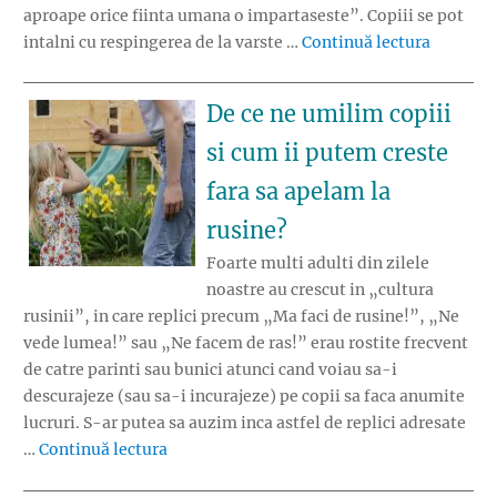
aproape orice fiinta umana o impartaseste”. Copiii se pot
„Cum ii 
intalni cu respingerea de la varste …
Continuă lectura
De ce ne umilim copiii
si cum ii putem creste
fara sa apelam la
rusine?
Foarte multi adulti din zilele
noastre au crescut in „cultura
rusinii”, in care replici precum „Ma faci de rusine!”, „Ne
vede lumea!” sau „Ne facem de ras!” erau rostite frecvent
de catre parinti sau bunici atunci cand voiau sa-i
descurajeze (sau sa-i incurajeze) pe copii sa faca anumite
lucruri. S-ar putea sa auzim inca astfel de replici adresate
„De ce ne umilim copiii si cum ii putem cre
…
Continuă lectura