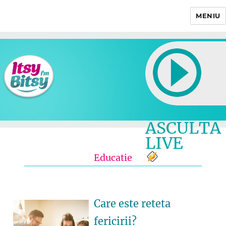
MENIU
Itsy Bitsy
ASCULTA
LIVE
Educatie
Care este reteta
fericirii?