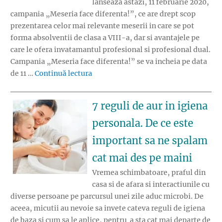
lanseaza astazi, 11 februarie 2020,
campania „Meseria face diferenta!”, ce are drept scop
prezentarea celor mai relevante meserii in care se pot
forma absolventii de clasa a VIII-a, dar si avantajele pe
care le ofera invatamantul profesional si profesional dual.
Campania „Meseria face diferenta!” se va incheia pe data
„Ministerul Educatiei lanseaza astaz
de 11 …
Continuă lectura
7 reguli de aur in igiena
personala. De ce este
important sa ne spalam
cat mai des pe maini
Vremea schimbatoare, praful din
casa si de afara si interactiunile cu
diverse persoane pe parcursul unei zile aduc microbi. De
aceea, micutii au nevoie sa invete cateva reguli de igiena
de baza si cum sa le aplice, pentru a sta cat mai departe de