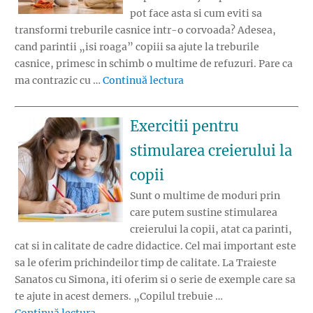
pot face asta si cum eviti sa
transformi treburile casnice intr-o corvoada? Adesea,
cand parintii „isi roaga” copiii sa ajute la treburile
casnice, primesc in schimb o multime de refuzuri. Pare ca
„Cum pot copiii sa ajute in
ma contrazic cu …
Continuă lectura
Exercitii pentru
stimularea creierului la
copii
Sunt o multime de moduri prin
care putem sustine stimularea
creierului la copii, atat ca parinti,
cat si in calitate de cadre didactice. Cel mai important este
sa le oferim prichindeilor timp de calitate. La Traieste
Sanatos cu Simona, iti oferim si o serie de exemple care sa
te ajute in acest demers. „Copilul trebuie …
„Exercitii pentru stimularea creierului la cop
Continuă lectura