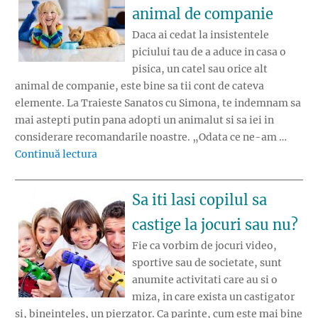
animal de companie
Daca ai cedat la insistentele
piciului tau de a aduce in casa o
pisica, un catel sau orice alt
animal de companie, este bine sa tii cont de cateva
elemente. La Traieste Sanatos cu Simona, te indemnam sa
mai astepti putin pana adopti un animalut si sa iei in
considerare recomandarile noastre. „Odata ce ne-am …
„Recomandari pentru familiile care vor un 
Continuă lectura
Sa iti lasi copilul sa
castige la jocuri sau nu?
Fie ca vorbim de jocuri video,
sportive sau de societate, sunt
anumite activitati care au si o
miza, in care exista un castigator
si, bineinteles, un pierzator. Ca parinte, cum este mai bine