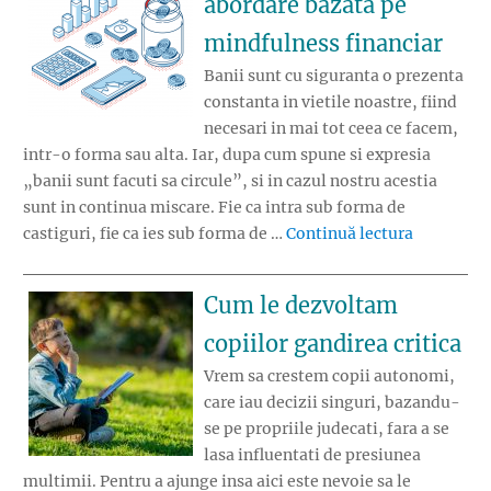
abordare bazata pe
mindfulness financiar
Banii sunt cu siguranta o prezenta
constanta in vietile noastre, fiind
necesari in mai tot ceea ce facem,
intr-o forma sau alta. Iar, dupa cum spune si expresia
„banii sunt facuti sa circule”, si in cazul nostru acestia
sunt in continua miscare. Fie ca intra sub forma de
„Circuitul
castiguri, fie ca ies sub forma de …
Continuă lectura
Cum le dezvoltam
copiilor gandirea critica
Vrem sa crestem copii autonomi,
care iau decizii singuri, bazandu-
se pe propriile judecati, fara a se
lasa influentati de presiunea
multimii. Pentru a ajunge insa aici este nevoie sa le