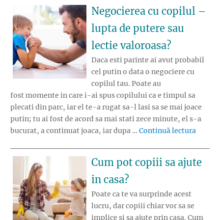
Negocierea cu copilul –
lupta de putere sau
lectie valoroasa?
Daca esti parinte ai avut probabil
cel putin o data o negociere cu
copilul tau. Poate au
fost momente in care i-ai spus copilului ca e timpul sa
plecati din parc, iar el te-a rugat sa-l lasi sa se mai joace
putin; tu ai fost de acord sa mai stati zece minute, el s-a
„Negoci
bucurat, a continuat joaca, iar dupa …
Continuă lectura
Cum pot copiii sa ajute
in casa?
Poate ca te va surprinde acest
lucru, dar copiii chiar vor sa se
implice si sa ajute prin casa. Cum