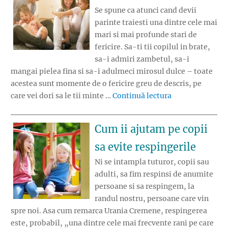
Se spune ca atunci cand devii
parinte traiesti una dintre cele mai
mari si mai profunde stari de
fericire. Sa-ti tii copilul in brate,
sa-i admiri zambetul, sa-i
mangai pielea fina si sa-i adulmeci mirosul dulce – toate
acestea sunt momente de o fericire greu de descris, pe
„Care este reteta
care vei dori sa le tii minte …
Continuă lectura
Cum ii ajutam pe copii
sa evite respingerile
Ni se intampla tuturor, copii sau
adulti, sa fim respinsi de anumite
persoane si sa respingem, la
randul nostru, persoane care vin
spre noi. Asa cum remarca Urania Cremene, respingerea
este, probabil, „una dintre cele mai frecvente rani pe care