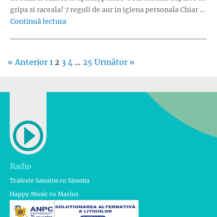
gripa si raceala! 7 reguli de aur in igiena personala Chiar …
„7 reguli de aur in igiena personala. De ce e
Continuă lectura
« Anterior
1
2
3
4
…
25
Următor »
Radio
Traieste Sanatos cu Simona
Happy Music cu Marius