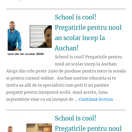
School is cool!
Pregatirile pentru noul
an scolar incep la
Auchan!
School is cool! Pregatirile pentru
noul an scolar incep la Auchan.
Alege din cele peste 2500 de produse pentru mers la scoala
si pentru cursuri online. Auchan sustine educatia si te
invita sa afli de la specialisti cum poti fi un parinte
pregatit pentru inceputul scolii. Anul acesta, luna
„School i
septembrie vine cu un inceput de …
Continuă lectura
School is cool!
Pregatirile pentru noul