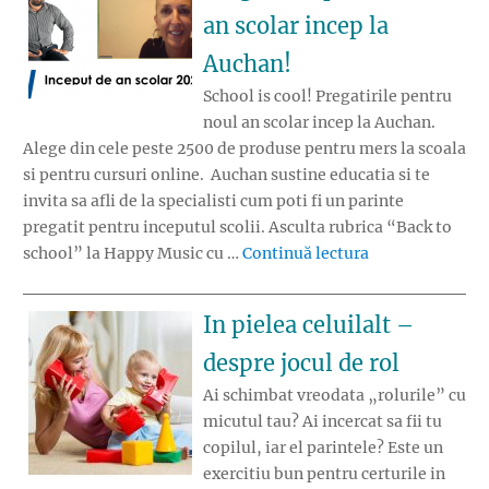
an scolar incep la
Auchan!
School is cool! Pregatirile pentru
noul an scolar incep la Auchan.
Alege din cele peste 2500 de produse pentru mers la scoala
si pentru cursuri online. Auchan sustine educatia si te
invita sa afli de la specialisti cum poti fi un parinte
pregatit pentru inceputul scolii. Asculta rubrica “Back to
„School is cool!
school” la Happy Music cu …
Continuă lectura
In pielea celuilalt –
despre jocul de rol
Ai schimbat vreodata „rolurile” cu
micutul tau? Ai incercat sa fii tu
copilul, iar el parintele? Este un
exercitiu bun pentru certurile in