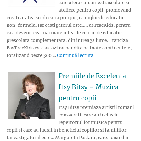
care ofera cursuri extrascolare si
ateliere pentru copii, promovand
creativitatea si educatia prin joc, ca mijloc de educatie
non-formala. Iar castigatorul este… FasTracKids, pentru
ca a devenit cea mai mare retea de centre de educatie
prescolara complementara, din intreaga lume. Franciza
FasTracKids este astazi raspandita pe toate continentele,
„Premiile de Excelent
totalizand peste 300 …
Continuă lectura
Premiile de Excelenta
Itsy Bitsy – Muzica
pentru copii
Itsy Bitsy premiaza artistii romani
consacrati, care au inclus in
repertoriul lor muzica pentru
copii si care au lucrat in beneficiul copiilor si familiilor.
Iar castigatorul este… Margareta Paslaru, care, pasind in