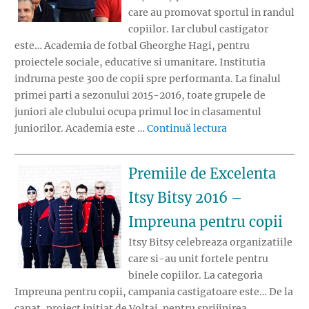
care au promovat sportul in randul
copiilor. Iar clubul castigator
este… Academia de fotbal Gheorghe Hagi, pentru
proiectele sociale, educative si umanitare. Institutia
indruma peste 300 de copii spre performanta. La finalul
primei parti a sezonului 2015-2016, toate grupele de
juniori ale clubului ocupa primul loc in clasamentul
„Premiile de Exce
juniorilor. Academia este …
Continuă lectura
Premiile de Excelenta
Itsy Bitsy 2016 –
Impreuna pentru copii
Itsy Bitsy celebreaza organizatiile
care si-au unit fortele pentru
binele copiilor. La categoria
Impreuna pentru copii, campania castigatoare este… De la
capat, proiect initiat de Voltaj, pentru sprijinirea