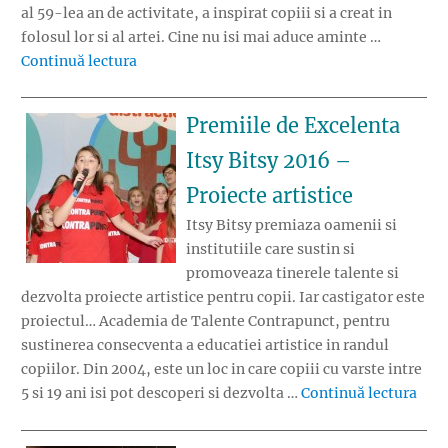
al 59-lea an de activitate, a inspirat copiii si a creat in
folosul lor si al artei. Cine nu isi mai aduce aminte …
„Premiile de Excelenta Itsy Bitsy – Muzica p
Continuă lectura
Premiile de Excelenta
Itsy Bitsy 2016 –
Proiecte artistice
Itsy Bitsy premiaza oamenii si
institutiile care sustin si
promoveaza tinerele talente si
dezvolta proiecte artistice pentru copii. Iar castigator este
proiectul… Academia de Talente Contrapunct, pentru
sustinerea consecventa a educatiei artistice in randul
copiilor. Din 2004, este un loc in care copiii cu varste intre
„Pre
5 si 19 ani isi pot descoperi si dezvolta …
Continuă lectura