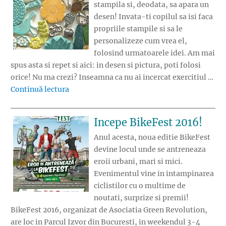
stampila si, deodata, sa apara un
desen! Invata-ti copilul sa isi faca
propriile stampile si sa le
personalizeze cum vrea el,
folosind urmatoarele idei. Am mai
spus asta si repet si aici: in desen si pictura, poti folosi
orice! Nu ma crezi? Inseamna ca nu ai incercat exercitiul …
„Stampile pentru copii”
Continuă lectura
Incepe BikeFest 2016!
Anul acesta, noua editie BikeFest
devine locul unde se antreneaza
eroii urbani, mari si mici.
Evenimentul vine in intampinarea
ciclistilor cu o multime de
noutati, surprize si premii!
BikeFest 2016, organizat de Asociatia Green Revolution,
are loc in Parcul Izvor din Bucuresti, in weekendul 3-4