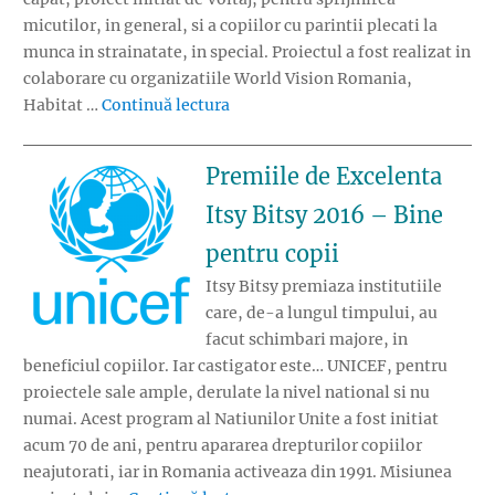
micutilor, in general, si a copiilor cu parintii plecati la
munca in strainatate, in special. Proiectul a fost realizat in
colaborare cu organizatiile World Vision Romania,
„Premiile de Excelenta Itsy Bitsy
Habitat …
Continuă lectura
Premiile de Excelenta
Itsy Bitsy 2016 – Bine
pentru copii
Itsy Bitsy premiaza institutiile
care, de-a lungul timpului, au
facut schimbari majore, in
beneficiul copiilor. Iar castigator este… UNICEF, pentru
proiectele sale ample, derulate la nivel national si nu
numai. Acest program al Natiunilor Unite a fost initiat
acum 70 de ani, pentru apararea drepturilor copiilor
neajutorati, iar in Romania activeaza din 1991. Misiunea