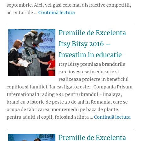
septembrie. Aici, vei gasi cele mai distractive competitii,
„Incepe BikeFest 2016!”
activitati de …
Continuă lectura
Premiile de Excelenta
Itsy Bitsy 2016 –
Investim in educatie
Itsy Bitsy premiaza brandurile
care investesc in educatie si
realizeaza proiecte in beneficiul
copiilor si familiei. Iar castigator este… Compania Prisum
International Trading SRL pentru brandul Himalaya,
brand cu o istorie de peste 20 de ani in Romania, care se
ocupa de fabricarea unor remedii pe baza de plante,
„Pre
pentru adulti si copii, folosind stiinta …
Continuă lectura
Premiile de Excelenta