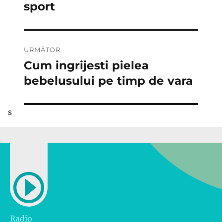
anterior:
sport
articole
URMĂTOR
Cum ingrijesti pielea
Articolul
următor:
bebelusului pe timp de vara
s
Radio