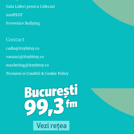
Gala Lideri pentru Liderasi
1uniFEST
Prevenire Bullying
Contact
radio@itsybitsy.ro
vanzari@itsybitsy.ro
marketing@itsybitsy.ro
Termeni si Conditii & Cookie Policy