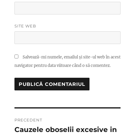
SITE WEB
Salvează-mi numele, emailul și site-ul web în acest
navigator pentru data viitoare când o să comentez.
Navigare
PRECEDENT
în
Cauzele oboselii excesive in
Articolul