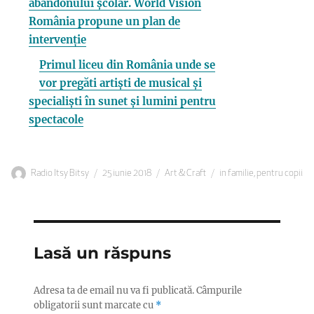
abandonului școlar. World Vision
România propune un plan de
intervenție
Primul liceu din România unde se
vor pregăti artiști de musical și
specialiști în sunet și lumini pentru
spectacole
Autor
Publicat
Categorii
Etichete
Radio Itsy Bitsy
25 iunie 2018
Art & Craft
in familie
,
pentru copii
pe
Lasă un răspuns
Adresa ta de email nu va fi publicată.
Câmpurile
obligatorii sunt marcate cu
*