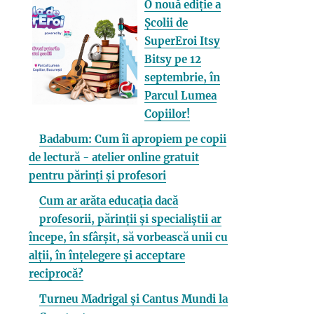
O nouă ediție a
Școlii de
SuperEroi Itsy
Bitsy pe 12
septembrie, în
Parcul Lumea
Copiilor!
Badabum: Cum îi apropiem pe copii
de lectură - atelier online gratuit
pentru părinți și profesori
Cum ar arăta educația dacă
profesorii, părinții și specialiștii ar
începe, în sfârșit, să vorbească unii cu
alții, în înțelegere și acceptare
reciprocă?
Turneu Madrigal și Cantus Mundi la