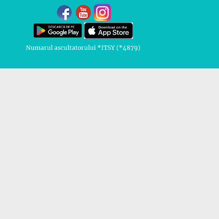
Numarul ascultatorului *ITSY (*4879)