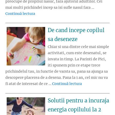
preocupe de propriul nasuc, fara ajutorul adultilor. Cei
mai multi prichindei incep sa isi sufle nasul fara …
„Desfundarea nasului la copii: Cand invata sa
Continuă lectura
De cand incepe copilul
sa deseneze
Chiar si una dintre cele mai simple
activitati, cum este desenatul, se
invata in timp. La Parinti de Pici,
iti spunem prin ce etape trece
prichindelul tau, in functie de varsta sa, pana sa ajunga sa
descopere placerea de a desena. Pana la 1 an, cel mic nu va
„De cand incepe co
fi atat de interesat de ce …
Continuă lectura
Solutii pentru a incuraja
energia copilului la 2