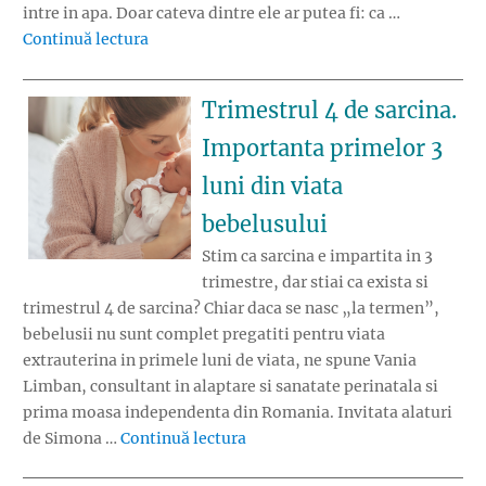
intre in apa. Doar cateva dintre ele ar putea fi: ca …
„Baita bebelusului: Ce sa faci cand nu vrea i
Continuă lectura
Trimestrul 4 de sarcina.
Importanta primelor 3
luni din viata
bebelusului
Stim ca sarcina e impartita in 3
trimestre, dar stiai ca exista si
trimestrul 4 de sarcina? Chiar daca se nasc „la termen”,
bebelusii nu sunt complet pregatiti pentru viata
extrauterina in primele luni de viata, ne spune Vania
Limban, consultant in alaptare si sanatate perinatala si
prima moasa independenta din Romania. Invitata alaturi
„Trimestrul 4 de sarcina. Impor
de Simona …
Continuă lectura