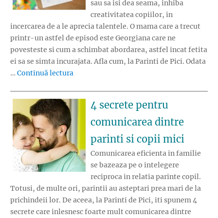
sau sa isi dea seama, inhiba
creativitatea copiilor, in
incercarea de a le aprecia talentele. O mama care a trecut
printr-un astfel de episod este Georgiana care ne
povesteste si cum a schimbat abordarea, astfel incat fetita
ei sa se simta incurajata. Afla cum, la Parinti de Pici. Odata
„Unde gresesti cand incurajezi creativitate
…
Continuă lectura
4 secrete pentru
comunicarea dintre
parinti si copii mici
Comunicarea eficienta in familie
se bazeaza pe o intelegere
reciproca in relatia parinte copil.
Totusi, de multe ori, parintii au asteptari prea mari de la
prichindeii lor. De aceea, la Parinti de Pici, iti spunem 4
secrete care inlesnesc foarte mult comunicarea dintre