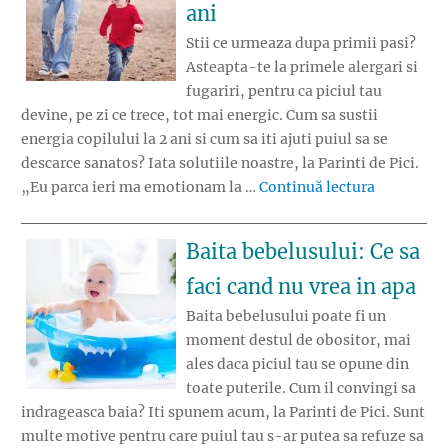
ani
Stii ce urmeaza dupa primii pasi?
Asteapta-te la primele alergari si
fugariri, pentru ca piciul tau
devine, pe zi ce trece, tot mai energic. Cum sa sustii
energia copilului la 2 ani si cum sa iti ajuti puiul sa se
descarce sanatos? Iata solutiile noastre, la Parinti de Pici.
„Solutii pe
„Eu parca ieri ma emotionam la …
Continuă lectura
Baita bebelusului: Ce sa
faci cand nu vrea in apa
Baita bebelusului poate fi un
moment destul de obositor, mai
ales daca piciul tau se opune din
toate puterile. Cum il convingi sa
indrageasca baia? Iti spunem acum, la Parinti de Pici. Sunt
multe motive pentru care puiul tau s-ar putea sa refuze sa