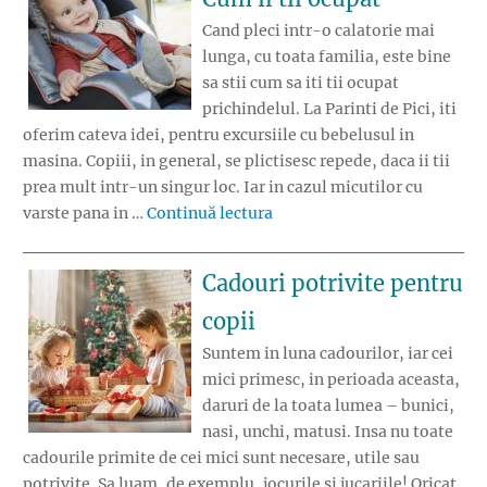
Cand pleci intr-o calatorie mai
lunga, cu toata familia, este bine
sa stii cum sa iti tii ocupat
prichindelul. La Parinti de Pici, iti
oferim cateva idei, pentru excursiile cu bebelusul in
masina. Copiii, in general, se plictisesc repede, daca ii tii
prea mult intr-un singur loc. Iar in cazul micutilor cu
„Cu bebelusul in masina: Cum
varste pana in …
Continuă lectura
Cadouri potrivite pentru
copii
Suntem in luna cadourilor, iar cei
mici primesc, in perioada aceasta,
daruri de la toata lumea – bunici,
nasi, unchi, matusi. Insa nu toate
cadourile primite de cei mici sunt necesare, utile sau
potrivite. Sa luam, de exemplu, jocurile si jucariile! Oricat