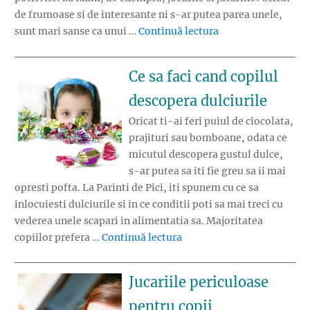
de frumoase si de interesante ni s-ar putea parea unele,
„Cadouri potrivite
sunt mari sanse ca unui …
Continuă lectura
Ce sa faci cand copilul
descopera dulciurile
Oricat ti-ai feri puiul de ciocolata,
prajituri sau bomboane, odata ce
micutul descopera gustul dulce,
s-ar putea sa iti fie greu sa ii mai
opresti pofta. La Parinti de Pici, iti spunem cu ce sa
inlocuiesti dulciurile si in ce conditii poti sa mai treci cu
vederea unele scapari in alimentatia sa. Majoritatea
„Ce sa faci cand copilul de
copiilor prefera …
Continuă lectura
Jucariile periculoase
pentru copii