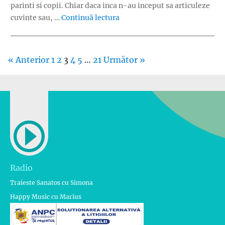
parinti si copii. Chiar daca inca n-au inceput sa articuleze
„4 secrete pentru comunicarea 
cuvinte sau, …
Continuă lectura
« Anterior
1
2
3
4
5
…
21
Următor »
Radio
Traieste Sanatos cu Simona
Happy Music cu Marius