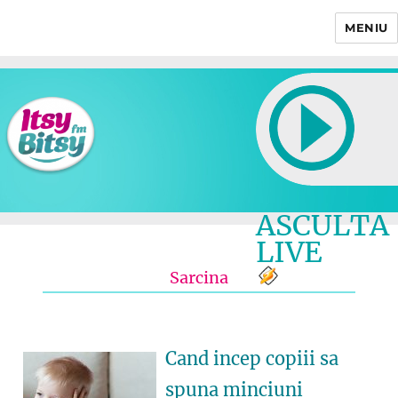
MENIU
Itsy Bitsy
ASCULTA
LIVE
Sarcina
Cand incep copiii sa
spuna minciuni