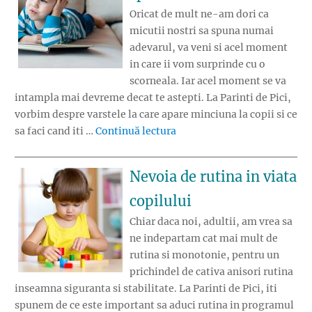
Oricat de mult ne-am dori ca
micutii nostri sa spuna numai
adevarul, va veni si acel moment
in care ii vom surprinde cu o
scorneala. Iar acel moment se va
intampla mai devreme decat te astepti. La Parinti de Pici,
vorbim despre varstele la care apare minciuna la copii si ce
„Cand incep copiii sa spuna
sa faci cand iti …
Continuă lectura
Nevoia de rutina in viata
copilului
Chiar daca noi, adultii, am vrea sa
ne indepartam cat mai mult de
rutina si monotonie, pentru un
prichindel de cativa anisori rutina
inseamna siguranta si stabilitate. La Parinti de Pici, iti
spunem de ce este important sa aduci rutina in programul