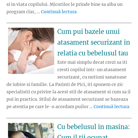
si in viata copilului. Micutilor le prinde bine sa aiba un
„Nevoia de rutina in viata co
program clar, …
Continuă lectura
Cum pui bazele unui
atasament securizant in
relatia cu bebelusul tau
Este mai simplu decat crezi sa iti
cresti copilul intr-un atasament
securizant, cu notiuni sanatoase
de iubire si familie. La Parinti de Pici, iti spunem ce zic
specialistii cu privire la acest stil de atasament si cum sa il
pui in practica. Stilul de atasament securizant se bazeaza
„Cum
pe atentia pe care le-o acordam puilor …
Continuă lectura
Cu bebelusul in masina:
Cum il tii ocupat