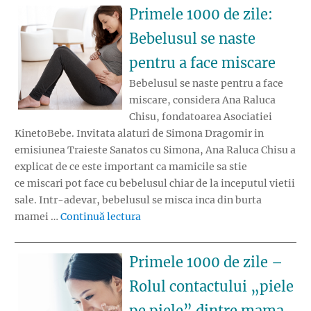
Primele 1000 de zile:
Bebelusul se naste
pentru a face miscare
Bebelusul se naste pentru a face
miscare, considera Ana Raluca
Chisu, fondatoarea Asociatiei
KinetoBebe. Invitata alaturi de Simona Dragomir in
emisiunea Traieste Sanatos cu Simona, Ana Raluca Chisu a
explicat de ce este important ca mamicile sa stie
ce miscari pot face cu bebelusul chiar de la inceputul vietii
sale. Intr-adevar, bebelusul se misca inca din burta
„Primele 1000 de zile: Bebelusul se
mamei …
Continuă lectura
Primele 1000 de zile –
Rolul contactului „piele
pe piele” dintre mama