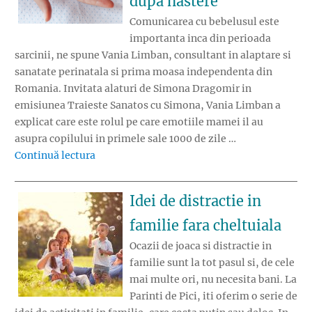
dupa nastere
Comunicarea cu bebelusul este
importanta inca din perioada
sarcinii, ne spune Vania Limban, consultant in alaptare si
sanatate perinatala si prima moasa independenta din
Romania. Invitata alaturi de Simona Dragomir in
emisiunea Traieste Sanatos cu Simona, Vania Limban a
explicat care este rolul pe care emotiile mamei il au
asupra copilului in primele sale 1000 de zile …
„Primele 1000 de zile – Importanta comunicar
Continuă lectura
Idei de distractie in
familie fara cheltuiala
Ocazii de joaca si distractie in
familie sunt la tot pasul si, de cele
mai multe ori, nu necesita bani. La
Parinti de Pici, iti oferim o serie de