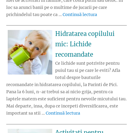
idei de activitati in familie, care costa putin sau deloc. In
loc sa arunci banii pe o multime de jucarii pe care
„Idei de distracti
prichindelul tau poate ca …
Continuă lectura
Hidratarea copilului
mic: Lichide
recomandate
Ce lichide sunt potrivite pentru
puiul tau si pe care le eviti? Afla
totul despre bauturile
recomandate in hidratarea copilului, la Parinti de Pici.
Pana la 6 luni, n-ar trebui sa ai nicio grija, pentru ca
laptele matern este suficient pentru nevoile micutului tau.
Mai departe, insa, dupa ce incepeti diversificarea, este
„Hidratarea copilului mi
important sa stii …
Continuă lectura
Activitati pentru