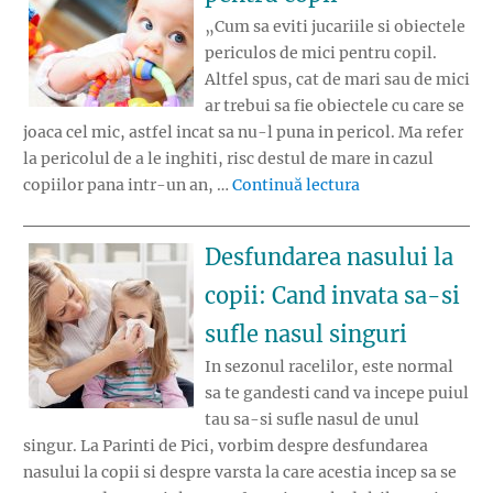
„Cum sa eviti jucariile si obiectele
periculos de mici pentru copil.
Altfel spus, cat de mari sau de mici
ar trebui sa fie obiectele cu care se
joaca cel mic, astfel incat sa nu-l puna in pericol. Ma refer
la pericolul de a le inghiti, risc destul de mare in cazul
„Jucariile pericu
copiilor pana intr-un an, …
Continuă lectura
Desfundarea nasului la
copii: Cand invata sa-si
sufle nasul singuri
In sezonul racelilor, este normal
sa te gandesti cand va incepe puiul
tau sa-si sufle nasul de unul
singur. La Parinti de Pici, vorbim despre desfundarea
nasului la copii si despre varsta la care acestia incep sa se