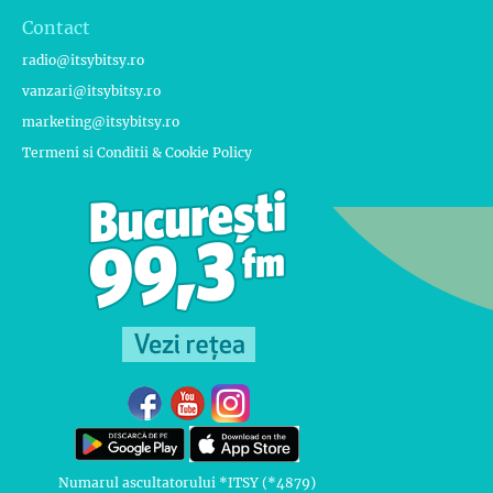
Contact
radio@itsybitsy.ro
vanzari@itsybitsy.ro
marketing@itsybitsy.ro
Termeni si Conditii & Cookie Policy
Numarul ascultatorului *ITSY (*4879)