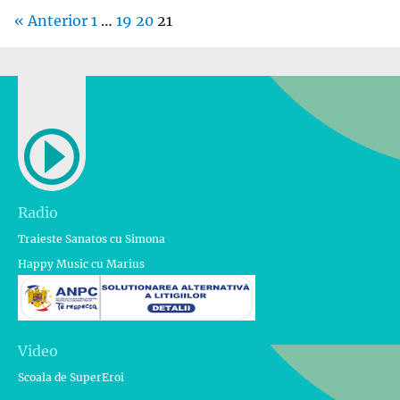
« Anterior
1
…
19
20
21
Radio
Traieste Sanatos cu Simona
Happy Music cu Marius
Video
Scoala de SuperEroi