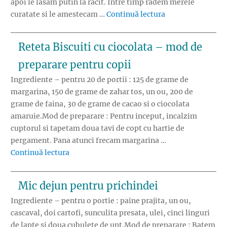
apoi le lasam putin la racit. Intre timp radem merele
„Reteta Budinca d
curatate si le amestecam …
Continuă lectura
Reteta Biscuiti cu ciocolata – mod de
preparare pentru copii
Ingrediente – pentru 20 de portii : 125 de grame de
margarina, 150 de grame de zahar tos, un ou, 200 de
grame de faina, 30 de grame de cacao si o ciocolata
amaruie.Mod de preparare : Pentru inceput, incalzim
cuptorul si tapetam doua tavi de copt cu hartie de
pergament. Pana atunci frecam margarina …
„Reteta Biscuiti cu ciocolata – mod de prepa
Continuă lectura
Mic dejun pentru prichindei
Ingrediente – pentru o portie : paine prajita, un ou,
cascaval, doi cartofi, sunculita presata, ulei, cinci linguri
de lapte si doua cubulete de unt.Mod de preparare : Batem