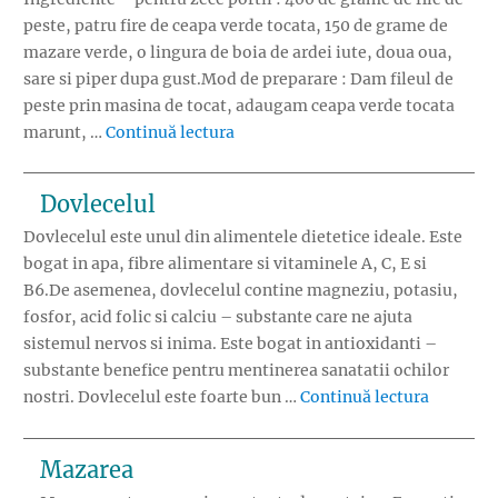
peste, patru fire de ceapa verde tocata, 150 de grame de
mazare verde, o lingura de boia de ardei iute, doua oua,
sare si piper dupa gust.Mod de preparare : Dam fileul de
peste prin masina de tocat, adaugam ceapa verde tocata
„Reteta Chiftelute de peste – mod
marunt, …
Continuă lectura
Dovlecelul
Dovlecelul este unul din alimentele dietetice ideale. Este
bogat in apa, fibre alimentare si vitaminele A, C, E si
B6.De asemenea, dovlecelul contine magneziu, potasiu,
fosfor, acid folic si calciu – substante care ne ajuta
sistemul nervos si inima. Este bogat in antioxidanti –
substante benefice pentru mentinerea sanatatii ochilor
„Dovlece
nostri. Dovlecelul este foarte bun …
Continuă lectura
Mazarea