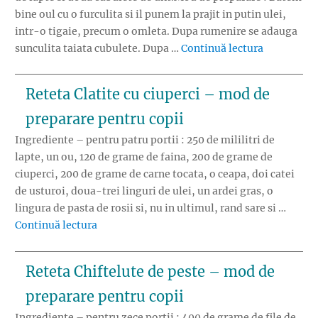
bine oul cu o furculita si il punem la prajit in putin ulei,
intr-o tigaie, precum o omleta. Dupa rumenire se adauga
„Mic dejun
sunculita taiata cubulete. Dupa …
Continuă lectura
Reteta Clatite cu ciuperci – mod de
preparare pentru copii
Ingrediente – pentru patru portii : 250 de mililitri de
lapte, un ou, 120 de grame de faina, 200 de grame de
ciuperci, 200 de grame de carne tocata, o ceapa, doi catei
de usturoi, doua-trei linguri de ulei, un ardei gras, o
lingura de pasta de rosii si, nu in ultimul, rand sare si …
„Reteta Clatite cu ciuperci – mod de prepara
Continuă lectura
Reteta Chiftelute de peste – mod de
preparare pentru copii
Ingrediente – pentru zece portii : 400 de grame de file de