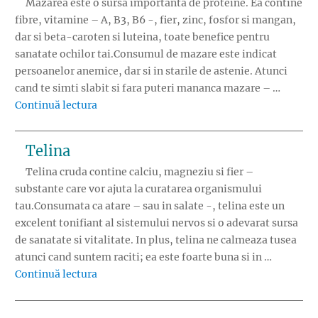
Mazarea este o sursa importanta de proteine. Ea contine
fibre, vitamine – A, B3, B6 -, fier, zinc, fosfor si mangan,
dar si beta-caroten si luteina, toate benefice pentru
sanatate ochilor tai.Consumul de mazare este indicat
persoanelor anemice, dar si in starile de astenie. Atunci
cand te simti slabit si fara puteri mananca mazare – …
„Mazarea”
Continuă lectura
Telina
Telina cruda contine calciu, magneziu si fier –
substante care vor ajuta la curatarea organismului
tau.Consumata ca atare – sau in salate -, telina este un
excelent tonifiant al sistemului nervos si o adevarat sursa
de sanatate si vitalitate. In plus, telina ne calmeaza tusea
atunci cand suntem raciti; ea este foarte buna si in …
„Telina”
Continuă lectura