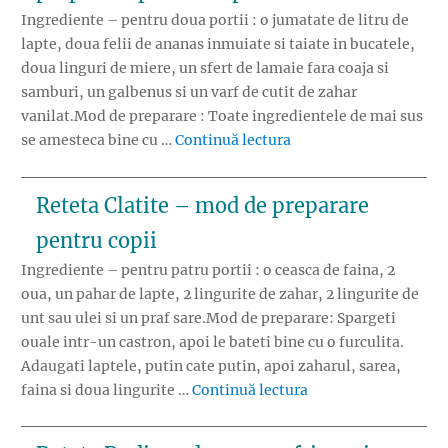
Ingrediente – pentru doua portii : o jumatate de litru de
lapte, doua felii de ananas inmuiate si taiate in bucatele,
doua linguri de miere, un sfert de lamaie fara coaja si
samburi, un galbenus si un varf de cutit de zahar
vanilat.Mod de preparare : Toate ingredientele de mai sus
„Reteta Lapte cu mier
se amesteca bine cu …
Continuă lectura
Reteta Clatite – mod de preparare
pentru copii
Ingrediente – pentru patru portii : o ceasca de faina, 2
oua, un pahar de lapte, 2 lingurite de zahar, 2 lingurite de
unt sau ulei si un praf sare.Mod de preparare: Spargeti
ouale intr-un castron, apoi le bateti bine cu o furculita.
Adaugati laptele, putin cate putin, apoi zaharul, sarea,
„Reteta Clatite – m
faina si doua lingurite …
Continuă lectura