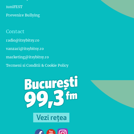
1uniFEST
Prevenire Bullying
Contact
radio@itsybitsy.ro
vanzari@itsybitsy.ro
marketing@itsybitsy.ro
Termeni si Conditii & Cookie Policy