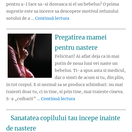
pentru a-l face sa-si doreasca si el un bebelus? O prima
sugestie este sa incerce sa descopere motivul refuzului
„Ce faci atunci cand sotul tau 
sotului de a …
Continuă lectura
Pregatirea mamei
pentru nastere
Felicitari! Ai aflat deja ca in mai
putin de noua luni vei naste un
bebelus. Ti-a spus asta si medicul,
dar o simti de acum si tu, din plin,
in tot corpul. E si normal sa se produca schimbari: nu mai
traiesti doar tu, ci in tine, si prin tine, mai traieste cineva.
„Pregatirea mamei pentru 
S-a „cuibarit” …
Continuă lectura
Sanatatea copilului tau incepe inainte
de nastere