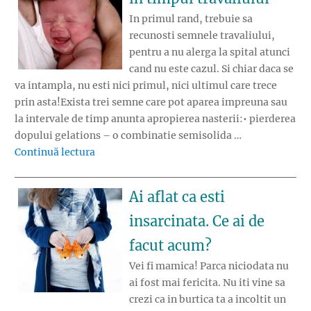
In primul rand, trebuie sa
recunosti semnele travaliului,
pentru a nu alerga la spital atunci
cand nu este cazul. Si chiar daca se
va intampla, nu esti nici primul, nici ultimul care trece
prin asta!Exista trei semne care pot aparea impreuna sau
la intervale de timp anunta apropierea nasterii:• pierderea
dopului gelations – o combinatie semisolida …
„Cum iti poti ajuta sotia in timpul travaliulu
Continuă lectura
Ai aflat ca esti
insarcinata. Ce ai de
facut acum?
Vei fi mamica! Parca niciodata nu
ai fost mai fericita. Nu iti vine sa
crezi ca in burtica ta a incoltit un