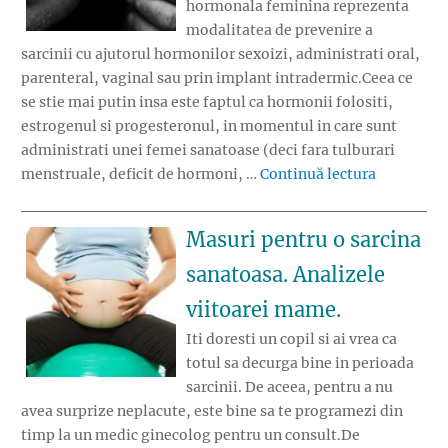
hormonala feminina reprezenta
modalitatea de prevenire a
sarcinii cu ajutorul hormonilor sexoizi, administrati oral,
parenteral, vaginal sau prin implant intradermic.Ceea ce
se stie mai putin insa este faptul ca hormonii folositi,
estrogenul si progesteronul, in momentul in care sunt
administrati unei femei sanatoase (deci fara tulburari
„Pilula, i
menstruale, deficit de hormoni, …
Continuă lectura
Masuri pentru o sarcina
sanatoasa. Analizele
viitoarei mame.
Iti doresti un copil si ai vrea ca
totul sa decurga bine in perioada
sarcinii. De aceea, pentru a nu
avea surprize neplacute, este bine sa te programezi din
timp la un medic ginecolog pentru un consult.De