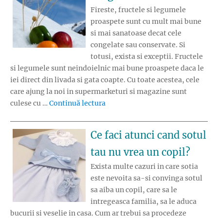
Fireste, fructele si legumele
proaspete sunt cu mult mai bune
si mai sanatoase decat cele
congelate sau conservate. Si
totusi, exista si exceptii. Fructele
si legumele sunt neindoielnic mai bune proaspete daca le
iei direct din livada si gata coapte. Cu toate acestea, cele
care ajung la noi in supermarketuri si magazine sunt
„Proaspete sau congelate?”
culese cu …
Continuă lectura
Ce faci atunci cand sotul
tau nu vrea un copil?
Exista multe cazuri in care sotia
este nevoita sa-si convinga sotul
sa aiba un copil, care sa le
intregeasca familia, sa le aduca
bucurii si veselie in casa. Cum ar trebui sa procedeze