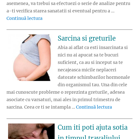
asemenea, va trebui sa efectuezi o serie de analize pentru
a-ti verifica starea sanatatii si eventual pentru a …
„Masuri pentru o sarcina sanatoasa. Analize
Continuă lectura
Sarcina si greturile
Abia ai aflat ca esti insarcinata si
nici nu ai apucat sa te bucuri
suficient, ca au si inceput sa te
necajeasca micile neplaceri
datorate schimbarilor hormonale
din organismul tau. Una din cele
mai cunoscute probleme o reprezinta greturile, adesea
asociate cu varsaturi, mai ales in primul trimestru de
„Sarcina si 
sarcina. Ceea ce ti se intampla …
Continuă lectura
Cum iti poti ajuta sotia
in timpul travaliului