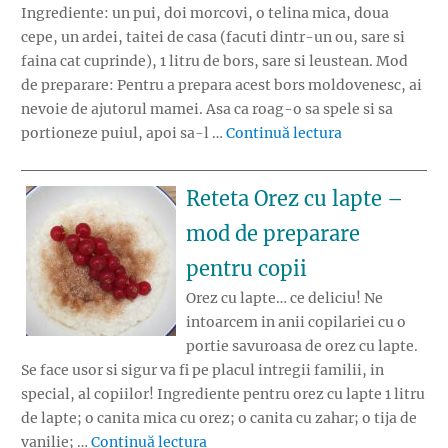
Ingrediente: un pui, doi morcovi, o telina mica, doua
cepe, un ardei, taitei de casa (facuti dintr-un ou, sare si
faina cat cuprinde), 1 litru de bors, sare si leustean. Mod
de preparare: Pentru a prepara acest bors moldovenesc, ai
nevoie de ajutorul mamei. Asa ca roag-o sa spele si sa
„Reteta Bors 
portioneze puiul, apoi sa-l …
Continuă lectura
Reteta Orez cu lapte –
mod de preparare
pentru copii
Orez cu lapte… ce deliciu! Ne
intoarcem in anii copilariei cu o
portie savuroasa de orez cu lapte.
Se face usor si sigur va fi pe placul intregii familii, in
special, al copiilor! Ingrediente pentru orez cu lapte 1 litru
de lapte; o canita mica cu orez; o canita cu zahar; o tija de
„Reteta Orez cu lapte – mod de pr
vanilie; …
Continuă lectura