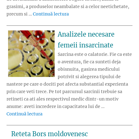
grasimi, a produselor neambalate si a celor neetichetate,
„Lista alimentelor nerecomandate
precum si …
Continuă lectura
Analizele necesare
femeii insarcinate
Sarcina este o calatorie. Fie ca este
o aventura, fie ca sunteti deja
obisnuita, gasirea medicului
potrivit si alegerea tipului de
nastere pe care o doriti pot afecta substantial experienta
prin care veti trece. Pe tot parcursul sarcinii trebuie sa
retineti ca ati ales respectivul medic dintr-un motiv
anume: aveti incredere in capacitatea lui de …
„Analizele necesare femeii insarcinate”
Continuă lectura
Reteta Bors moldovenesc