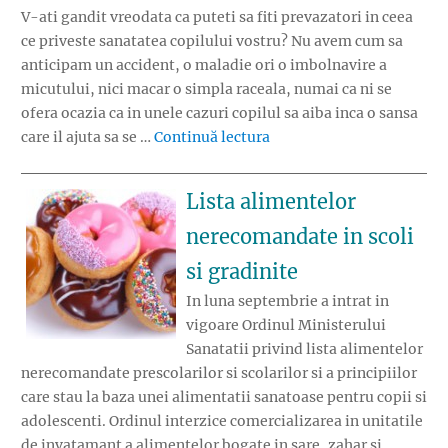
V-ati gandit vreodata ca puteti sa fiti prevazatori in ceea
ce priveste sanatatea copilului vostru? Nu avem cum sa
anticipam un accident, o maladie ori o imbolnavire a
micutului, nici macar o simpla raceala, numai ca ni se
ofera ocazia ca in unele cazuri copilul sa aiba inca o sansa
„Sanatatea copilului tau 
care il ajuta sa se …
Continuă lectura
Lista alimentelor
nerecomandate in scoli
si gradinite
In luna septembrie a intrat in
vigoare Ordinul Ministerului
Sanatatii privind lista alimentelor
nerecomandate prescolarilor si scolarilor si a principiilor
care stau la baza unei alimentatii sanatoase pentru copii si
adolescenti. Ordinul interzice comercializarea in unitatile
de invatamant a alimentelor bogate in sare, zahar si