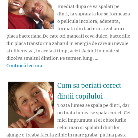
Imediat dupa ce va spalati pe
dinti, la suprafata lor se formeaza
o pelicula incolora, aderenta,
formata din bacterii si zaharuri :
placa bacteriana.De cate ori mancati ceva dulce, bacteriile
din placa transforma zaharul in energia de care au nevoie
si elibereaza, in acelasi timp, acizi. Acidul inmoaie si
dizolva smaltul dintilor. Pe termen lung, …
„Placa bacteriana si tartrul”
Continuă lectura
Cum sa periati corect
dintii copilului
Toata lumea se spala pe dinti, dar
nu toata lumea se spala corect. Cei
mici imprumuta si ei obiceiurile
celor mari si spalatul dintilor
ajunge o treaba facuta zilnic in mare graba: putina pasta