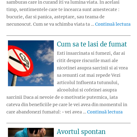
samburas care in curand iti va lumina viata. In acelasi
timp, sentimentele care te incearca sunt amestecate :
bucurie, dar si panica, asteptare, sau teama de
„Ai
necunoscut. Cum se va schimba viata ta …
Continuă lectura
Cum sa te lasi de fumat
Esti insarcinata si fumezi, dar ai
citit despre riscurile mari ale
nicotinei asupra sarcinii si ai vrea
sa renunti cat mai repede Vezi
articolul Influenta tutunului,
alcoolului si cofeinei asupra
sarcinii Daca ai nevoie de o motivatie puternica, iata
cateva din beneficiile pe care le vei avea din momentul in
„Cum s
care abandonezi fumatul: • vei avea …
Continuă lectura
Avortul spontan