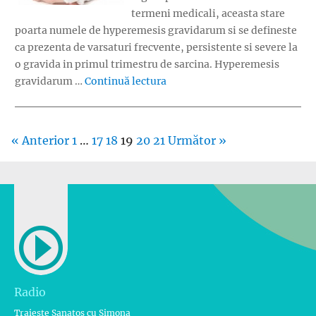
termeni medicali, aceasta stare
poarta numele de hyperemesis gravidarum si se defineste
ca prezenta de varsaturi frecvente, persistente si severe la
o gravida in primul trimestru de sarcina. Hyperemesis
„Ce este sarcina toxica?”
gravidarum …
Continuă lectura
« Anterior
1
…
17
18
19
20
21
Următor »
Radio
Traieste Sanatos cu Simona