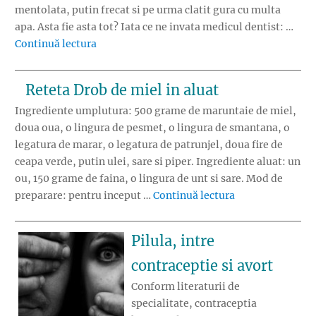
mentolata, putin frecat si pe urma clatit gura cu multa
apa. Asta fie asta tot? Iata ce ne invata medicul dentist: …
„Cum sa periati corect dintii copilului”
Continuă lectura
Reteta Drob de miel in aluat
Ingrediente umplutura: 500 grame de maruntaie de miel,
doua oua, o lingura de pesmet, o lingura de smantana, o
legatura de marar, o legatura de patrunjel, doua fire de
ceapa verde, putin ulei, sare si piper. Ingrediente aluat: un
ou, 150 grame de faina, o lingura de unt si sare. Mod de
„Reteta Drob de 
preparare: pentru inceput …
Continuă lectura
Pilula, intre
contraceptie si avort
Conform literaturii de
specialitate, contraceptia