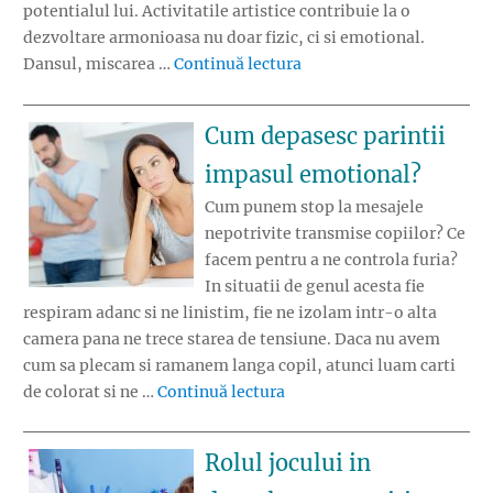
potentialul lui. Activitatile artistice contribuie la o
dezvoltare armonioasa nu doar fizic, ci si emotional.
„Inteligenta ritmica muz
Dansul, miscarea …
Continuă lectura
Cum depasesc parintii
impasul emotional?
Cum punem stop la mesajele
nepotrivite transmise copiilor? Ce
facem pentru a ne controla furia?
In situatii de genul acesta fie
respiram adanc si ne linistim, fie ne izolam intr-o alta
camera pana ne trece starea de tensiune. Daca nu avem
cum sa plecam si ramanem langa copil, atunci luam carti
„Cum depasesc parintii im
de colorat si ne …
Continuă lectura
Rolul jocului in