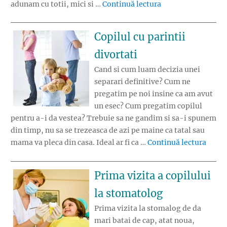
„Hai la joaca la F
adunam cu totii, mici si …
Continuă lectura
Copilul cu parintii
divortati
Cand si cum luam decizia unei
separari definitive? Cum ne
pregatim pe noi insine ca am avut
un esec? Cum pregatim copilul
pentru a-i da vestea? Trebuie sa ne gandim si sa-i spunem
din timp, nu sa se trezeasca de azi pe maine ca tatal sau
„Copil
mama va pleca din casa. Ideal ar fi ca …
Continuă lectura
Prima vizita a copilului
la stomatolog
Prima vizita la stomalog de da
mari batai de cap, atat noua,