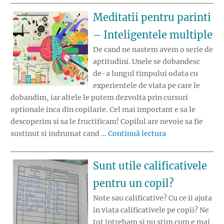
Meditatii pentru parinti
– Inteligentele multiple
De cand ne nastem avem o serie de
aptitudini. Unele se dobandesc
de-a lungul timpului odata cu
experientele de viata pe care le
dobandim, iar altele le putem dezvolta prin cursuri
optionale inca din copilarie. Cel mai important e sa le
descoperim si sa le fructificam! Copilul are nevoie sa fie
„Meditatii pentr
sustinut si indrumat cand …
Continuă lectura
Sunt utile calificativele
pentru un copil?
Note sau calificative? Cu ce ii ajuta
in viata calificativele pe copii? Ne
tot intrebam si nu stim cum e mai