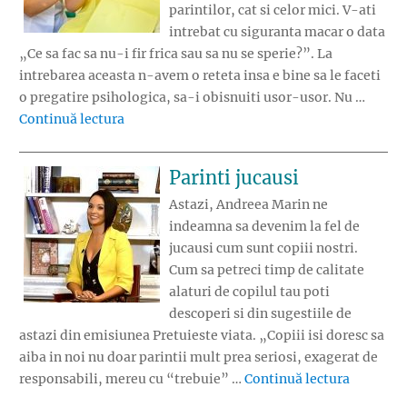
parintilor, cat si celor mici. V-ati
intrebat cu siguranta macar o data
„Ce sa fac sa nu-i fir frica sau sa nu se sperie?”. La
intrebarea aceasta n-avem o reteta insa e bine sa le faceti
o pregatire psihologica, sa-i obisnuiti usor-usor. Nu …
„Prima vizita a copilului la stomatolog”
Continuă lectura
Parinti jucausi
Astazi, Andreea Marin ne
indeamna sa devenim la fel de
jucausi cum sunt copiii nostri.
Cum sa petreci timp de calitate
alaturi de copilul tau poti
descoperi si din sugestiile de
astazi din emisiunea Pretuieste viata. „Copiii isi doresc sa
aiba in noi nu doar parintii mult prea seriosi, exagerat de
„Parinti 
responsabili, mereu cu “trebuie” …
Continuă lectura