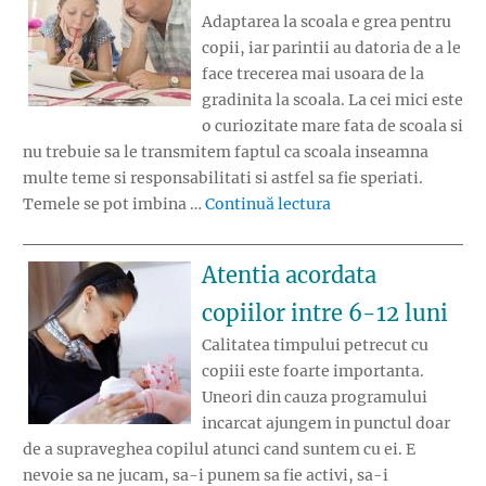
Adaptarea la scoala e grea pentru
copii, iar parintii au datoria de a le
face trecerea mai usoara de la
gradinita la scoala. La cei mici este
o curiozitate mare fata de scoala si
nu trebuie sa le transmitem faptul ca scoala inseamna
multe teme si responsabilitati si astfel sa fie speriati.
„Relatia parinte-cop
Temele se pot imbina …
Continuă lectura
Atentia acordata
copiilor intre 6-12 luni
Calitatea timpului petrecut cu
copiii este foarte importanta.
Uneori din cauza programului
incarcat ajungem in punctul doar
de a supraveghea copilul atunci cand suntem cu ei. E
nevoie sa ne jucam, sa-i punem sa fie activi, sa-i