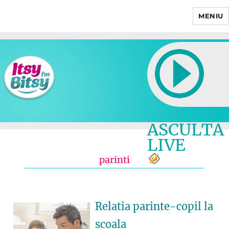
MENIU
Itsy Bitsy
ASCULTA
LIVE
parinti
Relatia parinte-copil la
scoala