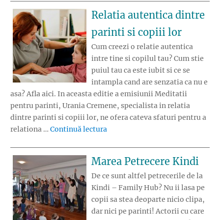
Relatia autentica dintre
parinti si copiii lor
Cum creezi o relatie autentica
intre tine si copilul tau? Cum stie
puiul tau ca este iubit si ce se
intampla cand are senzatia ca nu e
asa? Afla aici. In aceasta editie a emisiunii Meditatii
pentru parinti, Urania Cremene, specialista in relatia
dintre parinti si copiii lor, ne ofera cateva sfaturi pentru a
„Relatia autentica dintre parinti s
relationa …
Continuă lectura
Marea Petrecere Kindi
De ce sunt altfel petrecerile de la
Kindi – Family Hub? Nu ii lasa pe
copii sa stea deoparte nicio clipa,
dar nici pe parinti! Actorii cu care