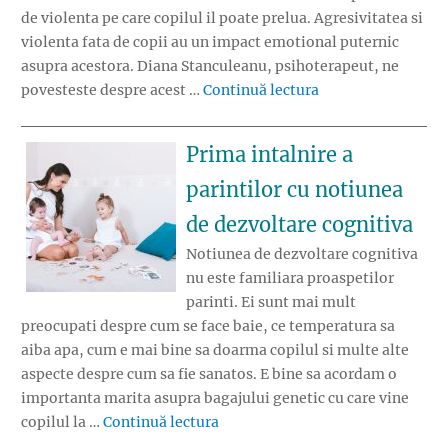
de violenta pe care copilul il poate prelua. Agresivitatea si
violenta fata de copii au un impact emotional puternic
asupra acestora. Diana Stanculeanu, psihoterapeut, ne
„Agresivitatea si v
povesteste despre acest …
Continuă lectura
Prima intalnire a
parintilor cu notiunea
de dezvoltare cognitiva
Notiunea de dezvoltare cognitiva
nu este familiara proaspetilor
parinti. Ei sunt mai mult
preocupati despre cum se face baie, ce temperatura sa
aiba apa, cum e mai bine sa doarma copilul si multe alte
aspecte despre cum sa fie sanatos. E bine sa acordam o
importanta marita asupra bagajului genetic cu care vine
„Prima intalnire a parintilor cu 
copilul la …
Continuă lectura