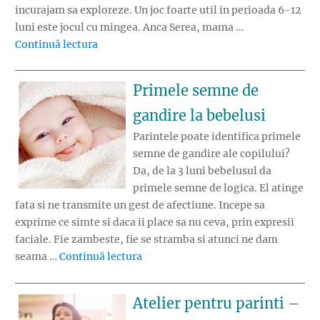
incurajam sa exploreze. Un joc foarte util in perioada 6-12
luni este jocul cu mingea. Anca Serea, mama …
„Atentia acordata copiilor intre 6-12 luni”
Continuă lectura
Primele semne de
gandire la bebelusi
Parintele poate identifica primele
semne de gandire ale copilului?
Da, de la 3 luni bebelusul da
primele semne de logica. El atinge
fata si ne transmite un gest de afectiune. Incepe sa
exprime ce simte si daca ii place sa nu ceva, prin expresii
faciale. Fie zambeste, fie se stramba si atunci ne dam
„Primele semne de gandire la bebel
seama …
Continuă lectura
Atelier pentru parinti –