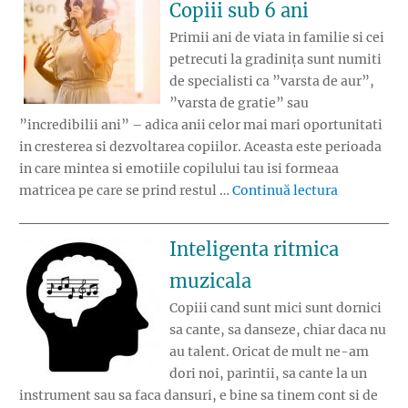
Copiii sub 6 ani
Primii ani de viata in familie si cei
petrecuti la gradinița sunt numiti
de specialisti ca ”varsta de aur”,
”varsta de gratie” sau
”incredibilii ani” – adica anii celor mai mari oportunitati
in cresterea si dezvoltarea copiilor. Aceasta este perioada
in care mintea si emotiile copilului tau isi formeaa
„Atelier pe
matricea pe care se prind restul …
Continuă lectura
Inteligenta ritmica
muzicala
Copiii cand sunt mici sunt dornici
sa cante, sa danseze, chiar daca nu
au talent. Oricat de mult ne-am
dori noi, parintii, sa cante la un
instrument sau sa faca dansuri, e bine sa tinem cont si de