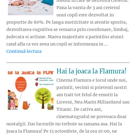
modul in care se dezvolta creierul.
Pana la varsta de 3 ani creierul
unui copil este dezvoltat in
proportie de 80%. Pe langa motricitate si atentie sporita,
dezvoltarea cognitiva se remarca prin coordonare, limbaj,
judecata si actiune. Marea majoritate a parintilor atunci
cand afla ca vor avea un copil se informeaza in …
„Ce este dezvoltarea cognitiva a copiilor?”
Continuă lectura
Hai la joaca la Flamura!
Cinema Flamura e locul unde noi,
parintii, vecinii si prietenii nostri
am trait tot felul de emotii la
Liceeni, Nea Marin Miliardarul sau
Titanic. De cativa ani,
cinematograful ne provoaca doar
nostalgii. Dar lucrurile nu trebuie sa ramana asa. Hai la
joaca la Flamura! Pe 15 octombrie, de la ora 10:00, ne