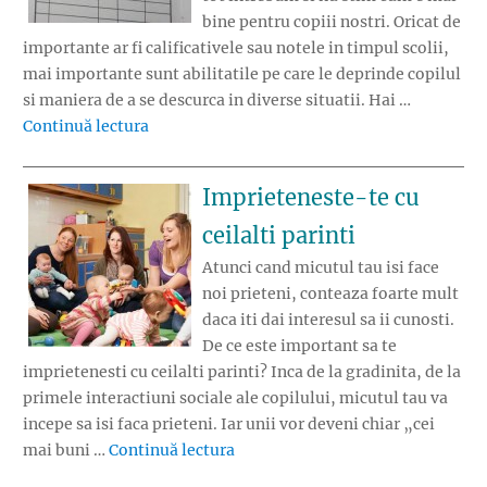
bine pentru copiii nostri. Oricat de
importante ar fi calificativele sau notele in timpul scolii,
mai importante sunt abilitatile pe care le deprinde copilul
si maniera de a se descurca in diverse situatii. Hai …
„Sunt utile calificativele pentru un copil?”
Continuă lectura
Imprieteneste-te cu
ceilalti parinti
Atunci cand micutul tau isi face
noi prieteni, conteaza foarte mult
daca iti dai interesul sa ii cunosti.
De ce este important sa te
imprietenesti cu ceilalti parinti? Inca de la gradinita, de la
primele interactiuni sociale ale copilului, micutul tau va
incepe sa isi faca prieteni. Iar unii vor deveni chiar „cei
„Imprieteneste-te cu ceilalti par
mai buni …
Continuă lectura