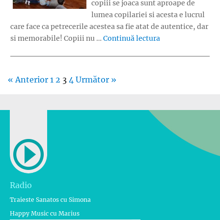
copiii se joaca sunt aproape de
lumea copilariei si acesta e lucrul
care face ca petrecerile acestea sa fie atat de autentice, dar
„Marea Petrecere
si memorabile! Copiii nu …
Continuă lectura
« Anterior
1
2
3
4
Următor »
Radio
Traieste Sanatos cu Simona
Happy Music cu Marius