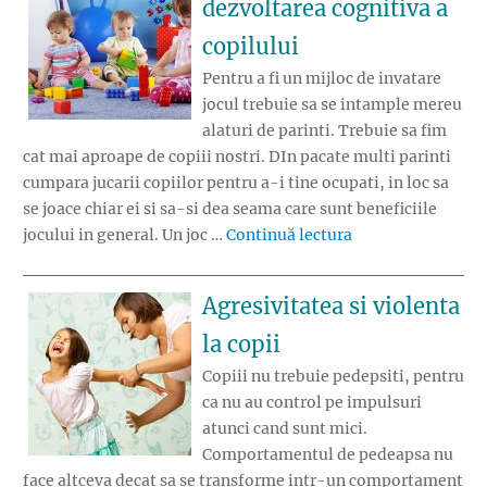
dezvoltarea cognitiva a
copilului
Pentru a fi un mijloc de invatare
jocul trebuie sa se intample mereu
alaturi de parinti. Trebuie sa fim
cat mai aproape de copiii nostri. DIn pacate multi parinti
cumpara jucarii copiilor pentru a-i tine ocupati, in loc sa
se joace chiar ei si sa-si dea seama care sunt beneficiile
„Rolul jocului in 
jocului in general. Un joc …
Continuă lectura
Agresivitatea si violenta
la copii
Copiii nu trebuie pedepsiti, pentru
ca nu au control pe impulsuri
atunci cand sunt mici.
Comportamentul de pedeapsa nu
face altceva decat sa se transforme intr-un comportament