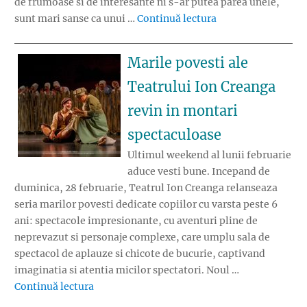
de frumoase si de interesante ni s-ar putea parea unele,
„Cadouri potrivite
sunt mari sanse ca unui …
Continuă lectura
Marile povesti ale
Teatrului Ion Creanga
revin in montari
spectaculoase
Ultimul weekend al lunii februarie
aduce vesti bune. Incepand de
duminica, 28 februarie, Teatrul Ion Creanga relanseaza
seria marilor povesti dedicate copiilor cu varsta peste 6
ani: spectacole impresionante, cu aventuri pline de
neprevazut si personaje complexe, care umplu sala de
spectacol de aplauze si chicote de bucurie, captivand
imaginatia si atentia micilor spectatori. Noul …
„Marile povesti ale Teatrului Ion Creanga re
Continuă lectura