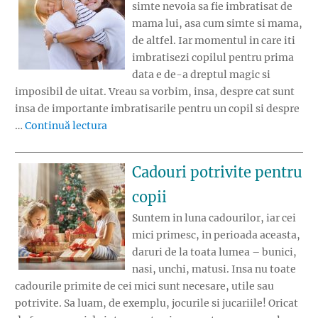
simte nevoia sa fie imbratisat de
mama lui, asa cum simte si mama,
de altfel. Iar momentul in care iti
imbratisezi copilul pentru prima
data e de-a dreptul magic si
imposibil de uitat. Vreau sa vorbim, insa, despre cat sunt
insa de importante imbratisarile pentru un copil si despre
„Nevoia de imbratisari”
…
Continuă lectura
Cadouri potrivite pentru
copii
Suntem in luna cadourilor, iar cei
mici primesc, in perioada aceasta,
daruri de la toata lumea – bunici,
nasi, unchi, matusi. Insa nu toate
cadourile primite de cei mici sunt necesare, utile sau
potrivite. Sa luam, de exemplu, jocurile si jucariile! Oricat