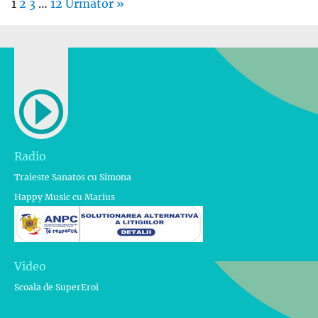
1
2
3
…
12
Următor »
Radio
Traieste Sanatos cu Simona
Happy Music cu Marius
Video
Scoala de SuperEroi