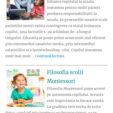
Intrarea copilului la scoala
inseamna pentru multi parinti
predarea responsabilitatii la
scoala. In generatiile noastre si ale
parintilor nostri exista convingerea ca statul formeaza
copilul, insa lucrurile s-au schimbat de-a lungul
timpului. Educatia se poate primi acum mult mai eficient
prin intermediul canalelor media, prin intermediul
calatoriilor si a homeschooling-ului. Copilul inseamna
„Cine este responsabil de e
mult mai mult …
Continuă lectura
Filosofia scolii
Montessori
Filosofia Montessori pune accent
pe autonomia copilului. Aceasta
este importanta la fiecare varsta.
La gradinta este vorba de forta
fizica, cand cel mic incepe sa se decurce singur, sa se