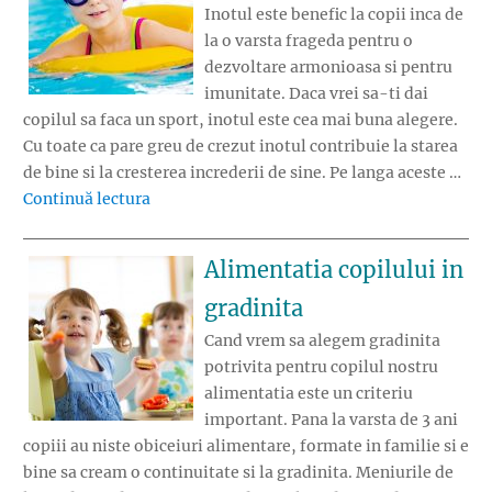
Inotul este benefic la copii inca de
la o varsta frageda pentru o
dezvoltare armonioasa si pentru
imunitate. Daca vrei sa-ti dai
copilul sa faca un sport, inotul este cea mai buna alegere.
Cu toate ca pare greu de crezut inotul contribuie la starea
de bine si la cresterea increderii de sine. Pe langa aceste …
„De ce e bine sa-ti dai copilul la inot?”
Continuă lectura
Alimentatia copilului in
gradinita
Cand vrem sa alegem gradinita
potrivita pentru copilul nostru
alimentatia este un criteriu
important. Pana la varsta de 3 ani
copiii au niste obiceiuri alimentare, formate in familie si e
bine sa cream o continuitate si la gradinita. Meniurile de