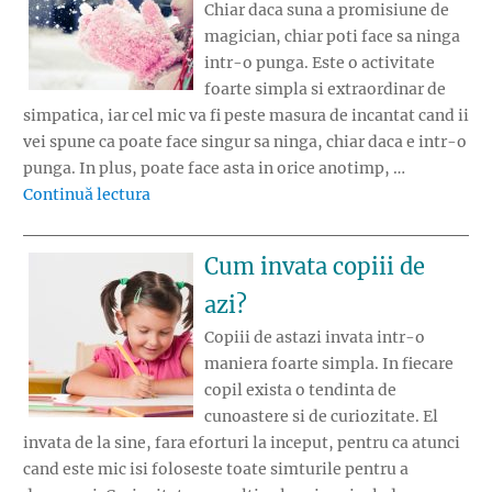
Chiar daca suna a promisiune de
magician, chiar poti face sa ninga
intr-o punga. Este o activitate
foarte simpla si extraordinar de
simpatica, iar cel mic va fi peste masura de incantat cand ii
vei spune ca poate face singur sa ninga, chiar daca e intr-o
punga. In plus, poate face asta in orice anotimp, …
„Experiment distractiv: ninsoare intr-o pun
Continuă lectura
Cum invata copiii de
azi?
Copiii de astazi invata intr-o
maniera foarte simpla. In fiecare
copil exista o tendinta de
cunoastere si de curiozitate. El
invata de la sine, fara eforturi la inceput, pentru ca atunci
cand este mic isi foloseste toate simturile pentru a