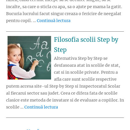
incalte, sa care o sticla cu apa, sa o ajute pe mama la gatit.
Bucuria lucrului facut singur creaza o fericire de neegalat
„Filosofia scolii Montessori”
pentru copil. …
Continuă lectura
Filosofia scolii Step by
Step
Alternativa Step by Step se
desfasoara atat in scolile de stat,
cat si in scolile private. Pentru a
afla care sunt scolile respective
putem accesa site-ul Step by Step si Inspectoratul Scolar
al fiecarui sector sau judet. Ceea ce difera fata de scolile
clasice este metoda de invatare si de evaluare a copiilor. In
„Filosofia scolii Step by Step”
scolile …
Continuă lectura