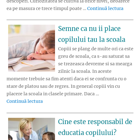
descoperi. Curiozitatea se cultiva la orice nivel, deoarece
„Cum in
ea pe masura ce trece timpul poate …
Continuă lectura
Semne ca nu ii place
copilului tau la scoala
Copiii se plang de multe ori ca este
greu de scoala, ca s-au saturat sa
se trezeasca devreme si sa mearga
zilnic la scoala. In aceste
momente trebuie sa fim atenti daca ei se confrunta cu o
stare de platou sau de regres. In general copiii vin cu
placere la scoala in clasele primare. Daca …
„Semne ca nu ii place copilului tau la scoala”
Continuă lectura
Cine este responsabil de
educatia copilului?