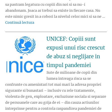
sa pastram legatura cu copiii din noi si sa nu-i
abandonam. Joaca ar trebui sa existe in fiecare casa. Nu
este nimic gresit in a cobori la nivelul celor mici si sa ne …
„Ce putem invata de la copiii nostri?”
Continuă lectura
UNICEF: Copiii sunt
expusi unui risc crescut
de abuz si neglijare in
timpul pandemiei
Sute de milioane de copii din
lumea intreaga risca sa se
confrunte cu amenintari tot mai mari la adresa propriei
sigurante si bunastari – inclusiv cu rele tratamente,
violenta de gen, exploatare, excluziune sociala si separare
de persoanele care au grija de ei – din cauza actiunilor
intreprinse pentru a controla raspandirea pandemiei de