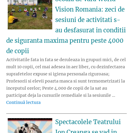
Vision Romania: zeci de
sesiuni de activitati s-
au desfasurat in conditii
de siguranta maxima pentru peste 4000
de copii
Activitatile fata in fata se deruleaza in grupuri mici, de cel
mult 10 copii, cel mai adesea in aer liber, cu dezinfectarea
suprafetelor expuse si igiena personala riguroasa;
Profesorii si elevii poarta masca si sunt termometrizati la
inceputul orelor; Peste 4.000 de copii de la sat au
participat deja la cursurile remediale si la sesiunile …
„Copilarie in pandemie. Scoala de vara World
Continuă lectura
Spectacolele Teatrului
Ion Creanga se vad in