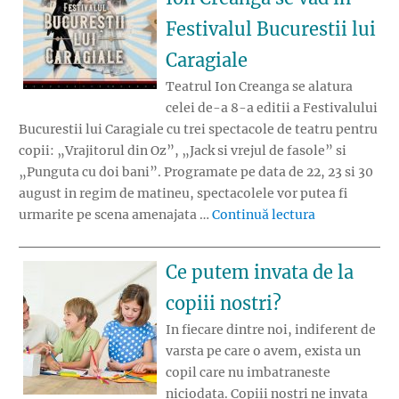
Festivalul Bucurestii lui
Caragiale
Teatrul Ion Creanga se alatura
celei de-a 8-a editii a Festivalului
Bucurestii lui Caragiale cu trei spectacole de teatru pentru
copii: „Vrajitorul din Oz”, „Jack si vrejul de fasole” si
„Punguta cu doi bani”. Programate pe data de 22, 23 si 30
august in regim de matineu, spectacolele vor putea fi
„Spectacolele
urmarite pe scena amenajata …
Continuă lectura
Ce putem invata de la
copiii nostri?
In fiecare dintre noi, indiferent de
varsta pe care o avem, exista un
copil care nu imbatraneste
niciodata. Copiii nostri ne invata