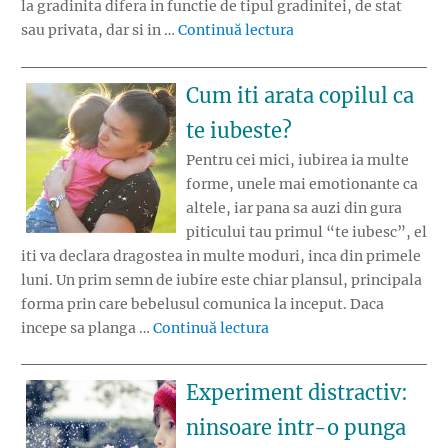
la gradinita difera in functie de tipul gradinitei, de stat
„Alimentatia copilului
sau privata, dar si in …
Continuă lectura
Cum iti arata copilul ca
te iubeste?
Pentru cei mici, iubirea ia multe
forme, unele mai emotionante ca
altele, iar pana sa auzi din gura
piticului tau primul “te iubesc”, el
iti va declara dragostea in multe moduri, inca din primele
luni. Un prim semn de iubire este chiar plansul, principala
forma prin care bebelusul comunica la inceput. Daca
„Cum iti arata copilul ca 
incepe sa planga …
Continuă lectura
Experiment distractiv:
ninsoare intr-o punga