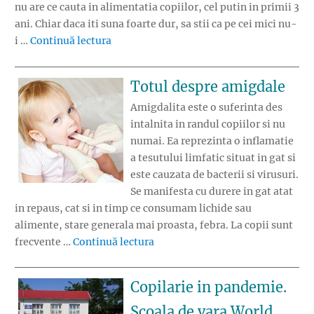
nu are ce cauta in alimentatia copiilor, cel putin in primii 3
ani. Chiar daca iti suna foarte dur, sa stii ca pe cei mici nu-
„Dulciurile potrivite pentru copii mici”
i …
Continuă lectura
Totul despre amigdale
Amigdalita este o suferinta des
intalnita in randul copiilor si nu
numai. Ea reprezinta o inflamatie
a tesutului limfatic situat in gat si
este cauzata de bacterii si virusuri.
Se manifesta cu durere in gat atat
in repaus, cat si in timp ce consumam lichide sau
alimente, stare generala mai proasta, febra. La copii sunt
„Totul despre amigdale”
frecvente …
Continuă lectura
Copilarie in pandemie.
Scoala de vara World