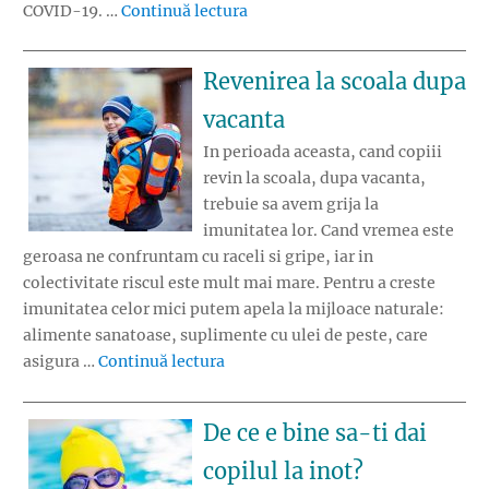
„UNICEF: Copiii sunt expusi unu
COVID-19. …
Continuă lectura
Revenirea la scoala dupa
vacanta
In perioada aceasta, cand copiii
revin la scoala, dupa vacanta,
trebuie sa avem grija la
imunitatea lor. Cand vremea este
geroasa ne confruntam cu raceli si gripe, iar in
colectivitate riscul este mult mai mare. Pentru a creste
imunitatea celor mici putem apela la mijloace naturale:
alimente sanatoase, suplimente cu ulei de peste, care
„Revenirea la scoala dupa vacanta
asigura …
Continuă lectura
De ce e bine sa-ti dai
copilul la inot?