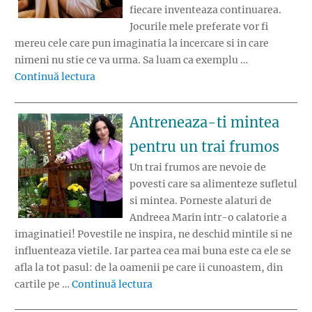
fiecare inventeaza continuarea.
Jocurile mele preferate vor fi
mereu cele care pun imaginatia la incercare si in care
nimeni nu stie ce va urma. Sa luam ca exemplu …
„Inventeaza continuarea!”
Continuă lectura
Antreneaza-ti mintea
pentru un trai frumos
Un trai frumos are nevoie de
povesti care sa alimenteze sufletul
si mintea. Porneste alaturi de
Andreea Marin intr-o calatorie a
imaginatiei! Povestile ne inspira, ne deschid mintile si ne
influenteaza vietile. Iar partea cea mai buna este ca ele se
afla la tot pasul: de la oamenii pe care ii cunoastem, din
„Antreneaza-ti mintea pentru un
cartile pe …
Continuă lectura