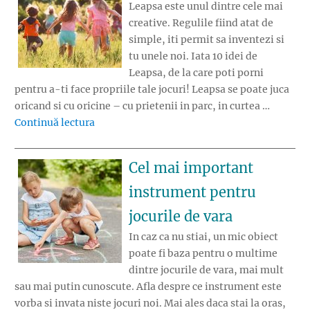
Leapsa este unul dintre cele mai
creative. Regulile fiind atat de
simple, iti permit sa inventezi si
tu unele noi. Iata 10 idei de
Leapsa, de la care poti porni
pentru a-ti face propriile tale jocuri! Leapsa se poate juca
oricand si cu oricine – cu prietenii in parc, in curtea …
„10 idei de Leapsa”
Continuă lectura
Cel mai important
instrument pentru
jocurile de vara
In caz ca nu stiai, un mic obiect
poate fi baza pentru o multime
dintre jocurile de vara, mai mult
sau mai putin cunoscute. Afla despre ce instrument este
vorba si invata niste jocuri noi. Mai ales daca stai la oras,