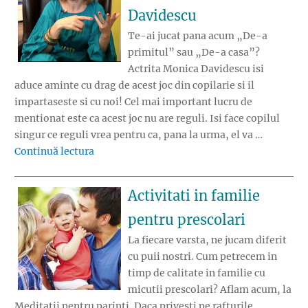
Davidescu
Te-ai jucat pana acum „De-a
primitul” sau „De-a casa”?
Actrita Monica Davidescu isi
aduce aminte cu drag de acest joc din copilarie si il
impartaseste si cu noi! Cel mai important lucru de
mentionat este ca acest joc nu are reguli. Isi face copilul
singur ce reguli vrea pentru ca, pana la urma, el va …
„Jocurile Copilariei: De-a primitul cu Moni
Continuă lectura
Activitati in familie
pentru prescolari
La fiecare varsta, ne jucam diferit
cu puii nostri. Cum petrecem in
timp de calitate in familie cu
micutii prescolari? Aflam acum, la
Meditatii pentru parinti. Daca privesti pe rafturile