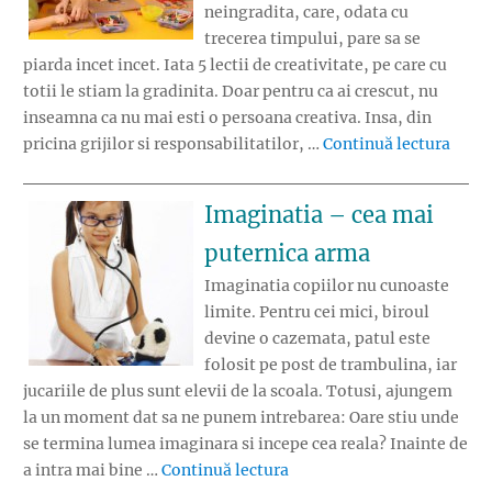
neingradita, care, odata cu
trecerea timpului, pare sa se
piarda incet incet. Iata 5 lectii de creativitate, pe care cu
totii le stiam la gradinita. Doar pentru ca ai crescut, nu
inseamna ca nu mai esti o persoana creativa. Insa, din
„5 le
pricina grijilor si responsabilitatilor, …
Continuă lectura
Imaginatia – cea mai
puternica arma
Imaginatia copiilor nu cunoaste
limite. Pentru cei mici, biroul
devine o cazemata, patul este
folosit pe post de trambulina, iar
jucariile de plus sunt elevii de la scoala. Totusi, ajungem
la un moment dat sa ne punem intrebarea: Oare stiu unde
se termina lumea imaginara si incepe cea reala? Inainte de
„Imaginatia – cea mai put
a intra mai bine …
Continuă lectura