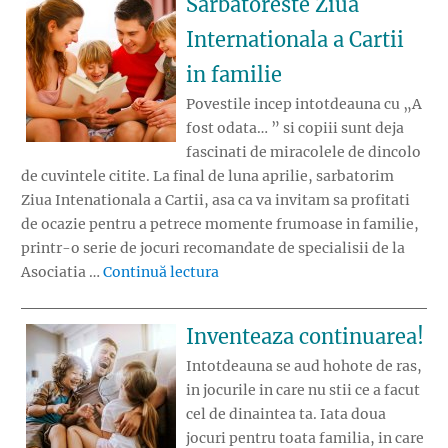
Sarbatoreste Ziua
Internationala a Cartii
in familie
Povestile incep intotdeauna cu „A
fost odata… ” si copiii sunt deja
fascinati de miracolele de dincolo
de cuvintele citite. La final de luna aprilie, sarbatorim
Ziua Intenationala a Cartii, asa ca va invitam sa profitati
de ocazie pentru a petrece momente frumoase in familie,
printr-o serie de jocuri recomandate de specialisii de la
„Sarbatoreste Ziua Internationala
Asociatia …
Continuă lectura
Inventeaza continuarea!
Intotdeauna se aud hohote de ras,
in jocurile in care nu stii ce a facut
cel de dinaintea ta. Iata doua
jocuri pentru toata familia, in care