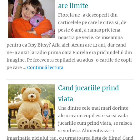
are limite
Fiorela ne-a descoperit din
carticelele pe care le citea si, de
peste 6 ani, a ramas prietena
noastra pe vecie. Ce inseamna
pentru ea Itsy Bitsy? Afla aici. Acum are 12 ani, dar cand
ne-a auzit la radio prima oara Fiorela era prichindelul din
imagine. Pe frecventa copilariei au adus-o cartile de copii
„Fiorela – Imaginatia nu are limit
pe care …
Continuă lectura
Cand jucariile prind
viata
Una dintre cele mai mari dorinte
ale oricarui copil este sa isi vada
jucariile cum prind viata, se misca
si vorbesc. Alimenteaza-i
imaginatia piciului tau, cu urmatoarea lista de filme! Cand