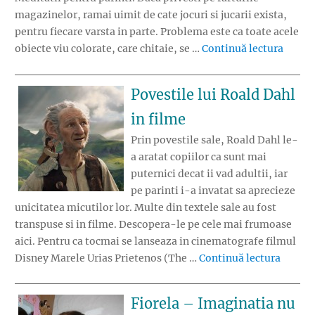
magazinelor, ramai uimit de cate jocuri si jucarii exista,
pentru fiecare varsta in parte. Problema este ca toate acele
„Activ
obiecte viu colorate, care chitaie, se …
Continuă lectura
Povestile lui Roald Dahl
in filme
Prin povestile sale, Roald Dahl le-
a aratat copiilor ca sunt mai
puternici decat ii vad adultii, iar
pe parinti i-a invatat sa aprecieze
unicitatea micutilor lor. Multe din textele sale au fost
transpuse si in filme. Descopera-le pe cele mai frumoase
aici. Pentru ca tocmai se lanseaza in cinematografe filmul
„Povest
Disney Marele Urias Prietenos (The …
Continuă lectura
Fiorela – Imaginatia nu