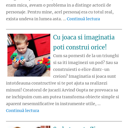
eram mica, aveam o problema in a distinge actorii de
personaje. Pentru mine, acel personaj era cu totul real,
„Cand jucariil
exista undeva in lumea asta. …
Continuă lectura
Cu joaca si imaginatia
poti construi orice!
Cum sa pornesti de la un triunghi
si sa iti imaginezi un pod? Sau sa
construiesti o elice dintr-un
creion? Imaginatia si joaca sunt
intotdeauna constructive si te pot ajuta sa realizezi
minuni! Creatorul de jucarii Arvind Gupta ne provoaca sa
ne inchipuim cum am putea transforma obiecte simple si
aparent nesemnificative in instrumente utile, …
„Cu joaca si imaginatia poti construi orice!”
Continuă lectura