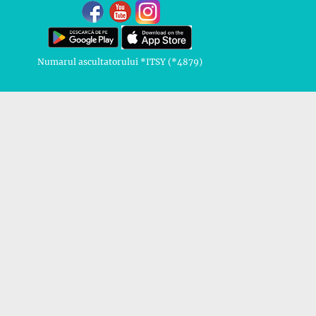
Numarul ascultatorului *ITSY (*4879)