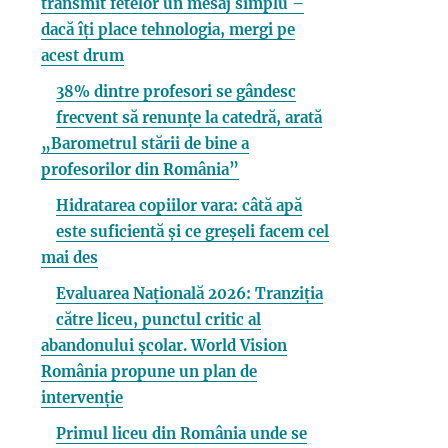
transmit fetelor un mesaj simplu –
dacă îți place tehnologia, mergi pe
acest drum
38% dintre profesori se gândesc
frecvent să renunțe la catedră, arată
„Barometrul stării de bine a
profesorilor din România”
Hidratarea copiilor vara: câtă apă
este suficientă și ce greșeli facem cel
mai des
Evaluarea Națională 2026: Tranziția
către liceu, punctul critic al
abandonului școlar. World Vision
România propune un plan de
intervenție
Primul liceu din România unde se