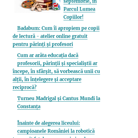
septembrie, în
Parcul Lumea
Copiilor!
Badabum: Cum îi apropiem pe copii
de lectură - atelier online gratuit
pentru părinți și profesori
Cum ar arăta educația dacă
profesorii, părinții și specialiștii ar
începe, în sfârșit, să vorbească unii cu
alții, în înțelegere și acceptare
reciprocă?
Turneu Madrigal și Cantus Mundi la
Constanța
Înainte de alegerea liceului:
campioanele României la robotică