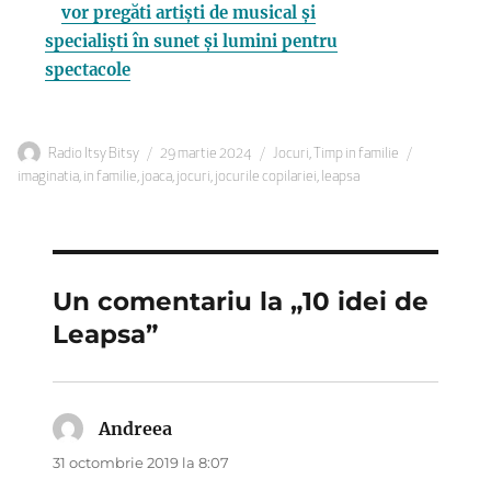
vor pregăti artiști de musical și
specialiști în sunet și lumini pentru
spectacole
Autor
Publicat
Categorii
Etichete
Radio Itsy Bitsy
29 martie 2024
Jocuri
,
Timp in familie
pe
imaginatia
,
in familie
,
joaca
,
jocuri
,
jocurile copilariei
,
leapsa
Un comentariu la „10 idei de
Leapsa”
Andreea
spune:
31 octombrie 2019 la 8:07