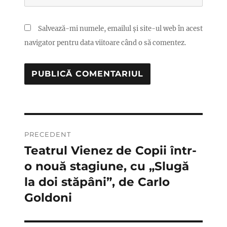
Salvează-mi numele, emailul și site-ul web în acest
navigator pentru data viitoare când o să comentez.
Navigare
PRECEDENT
în
Teatrul Vienez de Copii într-
Articolul
anterior:
o nouă stagiune, cu „Slugă
articole
la doi stăpâni”, de Carlo
Goldoni