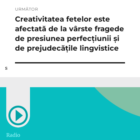
URMĂTOR
Creativitatea fetelor este
Articolul
următor:
afectată de la vârste fragede
de presiunea perfecțiunii și
de prejudecățile lingvistice
s
Radio