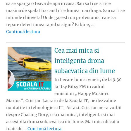
sa se sparga o teava de apa in casa. Sau sa ti se strice
masina de spalat fix cand iti e lumea mai draga. Sau sa ti se
infunde chiuveta! Unde gasesti un profesionist care sa
repare defectiunea rapid si sigur? Ei bine, …
„Ti s-a infundat chiuveta? S-a stricat masina
Continuă lectura
Cea mai mica si
inteligenta drona
subacvatica din lume
In fiecare luni si vineri, de la 9:30
la Itsy Bitsy FM in cadrul
emisiunii „Happy Music cu
Marius”, Cristian Lacraru de la Scoala IT, ne dezvaluie
noutatile in tehnologie si IT. Astazi, Cristian ne-a vorbit
despre Chasing Dory, cea mai mica, inteligenta si mai
accesibila drona subacvatica din lume. Mai mica decat o
„Cea mai mica si inteligenta dron
foaie de …
Continuă lectura