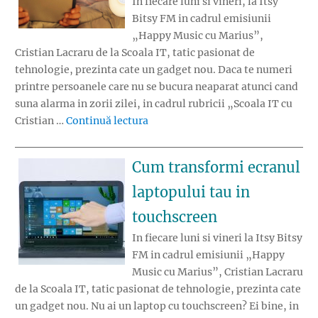
In fiecare luni si vineri, la Itsy
Bitsy FM in cadrul emisiunii
„Happy Music cu Marius”,
Cristian Lacraru de la Scoala IT, tatic pasionat de
tehnologie, prezinta cate un gadget nou. Daca te numeri
printre persoanele care nu se bucura neaparat atunci cand
suna alarma in zorii zilei, in cadrul rubricii „Scoala IT cu
„Lampa inteligenta care te ajuta s
Cristian …
Continuă lectura
Cum transformi ecranul
laptopului tau in
touchscreen
In fiecare luni si vineri la Itsy Bitsy
FM in cadrul emisiunii „Happy
Music cu Marius”, Cristian Lacraru
de la Scoala IT, tatic pasionat de tehnologie, prezinta cate
un gadget nou. Nu ai un laptop cu touchscreen? Ei bine, in