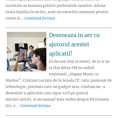
societate se numara printre preferatele noastre. Aduna
toata familia la un loc, sunt un exercitiu minunat pentru
„Board game-urile prind viata cu 
creier si …
Continuă lectura
Deseneaza in aer cu
ajutorul acestei
aplicatii!
In fiecare luni si vineri, de la 9:30
la Itsy Bitsy FM in cadrul
emisiunii „Happy Music cu
Marius”, Cristian Lacraru de la Scoala IT, tatic pasionat de
tehnologie, prezinta cate un gadget nou. Cristian ne-a
dezvaluit o aplicatie care sigur va fi pe gustul
micilor artisti, si nu numai! Este vorba despre Pictionary
„Deseneaza in aer cu ajutorul acestei 
Air, o …
Continuă lectura