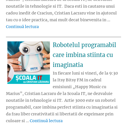
noutatile in tehnologie si IT. Daca esti in cautarea unui
cadou inedit de Craciun, Cristian Lacraru vine in ajutorul
tau cu o idee practica, mai mult decat binevenita in …
„Branturile termice, cadoul ideal pentru fri
Continuă lectura
Robotelul programabil
care imbina stiinta cu
imaginatia
In fiecare luni si vineri, de la 9:30
la Itsy Bitsy FM in cadrul
emisiunii „Happy Music cu
Marius”, Cristian Lacraru de la Scoala IT, ne dezvaluie
noutatile in tehnologie si IT. Artie 3000 este un robotel
programabil, care imbina perfect stiinta cu imaginatia si
da frau liber creativitatii si libertatii de exprimare prin
„Robotelul programabil care imb
culoare si …
Continuă lectura