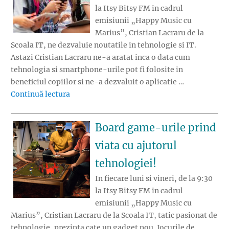
la Itsy Bitsy FM in cadrul
emisiunii „Happy Music cu
Marius”, Cristian Lacraru de la
Scoala IT, ne dezvaluie noutatile in tehnologie si IT.
Astazi Cristian Lacraru ne-a aratat inca o data cum
tehnologia si smartphone-urile pot fi folosite in
beneficiul copiilor si ne-a dezvaluit o aplicatie …
„Aplicatia educationala gratuita pentru scoa
Continuă lectura
Board game-urile prind
viata cu ajutorul
tehnologiei!
In fiecare luni si vineri, de la 9:30
la Itsy Bitsy FM in cadrul
emisiunii „Happy Music cu
Marius”, Cristian Lacraru de la Scoala IT, tatic pasionat de
tehnologie, prezinta cate un gadget nou. Jocurile de