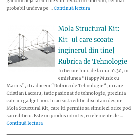
gandim deja la cum ne vom relaxa in concediu, cel mai
„Cum iti pastrezi in si
probabil undeva pe …
Continuă lectura
Mola Structural Kit:
Kit-ul care scoate
inginerul din tine|
Rubrica de Tehnologie
In fiecare luni, de la ora 10:30, in
emisiunea “Happy Music cu
Marius”, iti aducem “Rubrica de Tehnologie”, in care
Cristian Lacraru, tatic pasionat de tehnologie, prezinta
cate un gadget nou. In aceasta editie discutam despre
Mola Structural Kit, care iti permite sa simulezi orice pod
sau edificiu. Este un produs intuitiv, cu elemente de …
„Mola Structural Kit: Kit-ul care scoate ingi
Continuă lectura