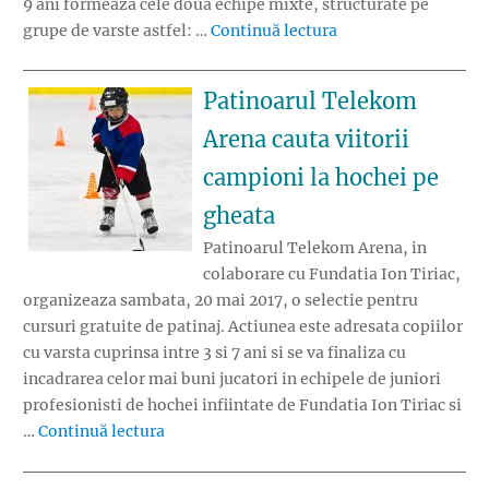
9 ani formeaza cele doua echipe mixte, structurate pe
„Fundatia Ion Tiriac
grupe de varste astfel: …
Continuă lectura
Patinoarul Telekom
Arena cauta viitorii
campioni la hochei pe
gheata
Patinoarul Telekom Arena, in
colaborare cu Fundatia Ion Tiriac,
organizeaza sambata, 20 mai 2017, o selectie pentru
cursuri gratuite de patinaj. Actiunea este adresata copiilor
cu varsta cuprinsa intre 3 si 7 ani si se va finaliza cu
incadrarea celor mai buni jucatori in echipele de juniori
profesionisti de hochei infiintate de Fundatia Ion Tiriac si
„Patinoarul Telekom Arena cauta viitorii 
…
Continuă lectura