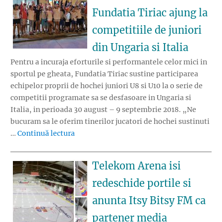
Fundatia Tiriac ajung la
competitiile de juniori
din Ungaria si Italia
Pentru a incuraja eforturile si performantele celor mici in
sportul pe gheata, Fundatia Tiriac sustine participarea
echipelor proprii de hochei juniori U8 si U10 la o serie de
competitii programate sa se desfasoare in Ungaria si
Italia, in perioada 30 august – 9 septembrie 2018. „Ne
bucuram sa le oferim tinerilor jucatori de hochei sustinuti
„Echipele de hochei U8 si U10 sustinute de F
…
Continuă lectura
Telekom Arena isi
redeschide portile si
anunta Itsy Bitsy FM ca
partener media