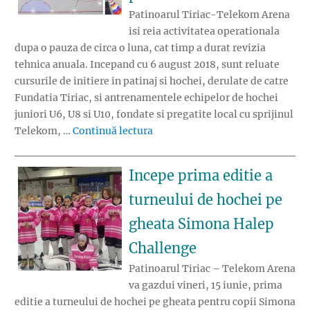
Patinoarul Tiriac-Telekom Arena
isi reia activitatea operationala
dupa o pauza de circa o luna, cat timp a durat revizia
tehnica anuala. Incepand cu 6 august 2018, sunt reluate
cursurile de initiere in patinaj si hochei, derulate de catre
Fundatia Tiriac, si antrenamentele echipelor de hochei
juniori U6, U8 si U10, fondate si pregatite local cu sprijinul
„Telekom Arena isi redeschide po
Telekom, …
Continuă lectura
Incepe prima editie a
turneului de hochei pe
gheata Simona Halep
Challenge
Patinoarul Tiriac – Telekom Arena
va gazdui vineri, 15 iunie, prima
editie a turneului de hochei pe gheata pentru copii Simona