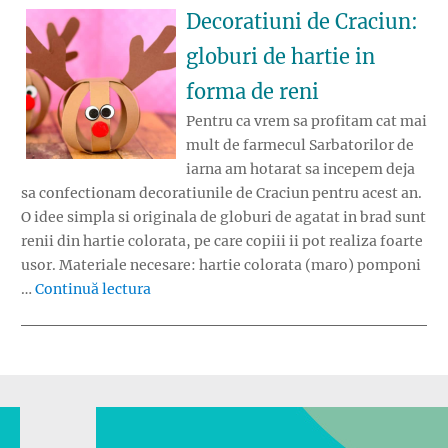
Decoratiuni de Craciun:
globuri de hartie in
forma de reni
Pentru ca vrem sa profitam cat mai
mult de farmecul Sarbatorilor de
iarna am hotarat sa incepem deja
sa confectionam decoratiunile de Craciun pentru acest an.
O idee simpla si originala de globuri de agatat in brad sunt
renii din hartie colorata, pe care copiii ii pot realiza foarte
usor. Materiale necesare: hartie colorata (maro) pomponi
„Decoratiuni de Craciun: globuri de hartie
…
Continuă lectura