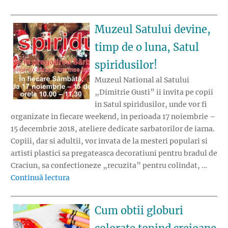
Muzeul Satului devine,
timp de o luna, Satul
spiridusilor!
Muzeul National al Satului
„Dimitrie Gusti” ii invita pe copii
in Satul spiridusilor, unde vor fi
organizate in fiecare weekend, in perioada 17 noiembrie –
15 decembrie 2018, ateliere dedicate sarbatorilor de iarna.
Copiii, dar si adultii, vor invata de la mesteri populari si
artisti plastici sa pregateasca decoratiuni pentru bradul de
Craciun, sa confectioneze „recuzita” pentru colindat, …
„Muzeul Satului devine, timp de o luna, Satul
Continuă lectura
Cum obtii globuri