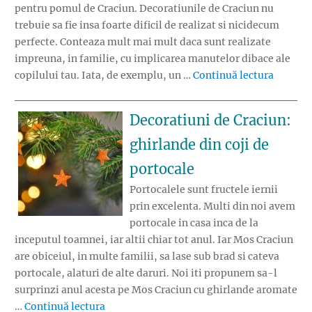
pentru pomul de Craciun. Decoratiunile de Craciun nu
trebuie sa fie insa foarte dificil de realizat si nicidecum
perfecte. Conteaza mult mai mult daca sunt realizate
impreuna, in familie, cu implicarea manutelor dibace ale
„Decora
copilului tau. Iata, de exemplu, un …
Continuă lectura
Decoratiuni de Craciun:
ghirlande din coji de
portocale
Portocalele sunt fructele iernii
prin excelenta. Multi din noi avem
portocale in casa inca de la
inceputul toamnei, iar altii chiar tot anul. Iar Mos Craciun
are obiceiul, in multe familii, sa lase sub brad si cateva
portocale, alaturi de alte daruri. Noi iti propunem sa-l
surprinzi anul acesta pe Mos Craciun cu ghirlande aromate
„Decoratiuni de Craciun: ghirlande din coj
…
Continuă lectura