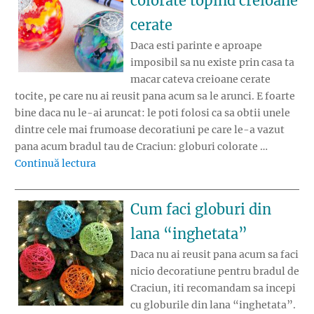
colorate topind creioane
cerate
Daca esti parinte e aproape
imposibil sa nu existe prin casa ta
macar cateva creioane cerate
tocite, pe care nu ai reusit pana acum sa le arunci. E foarte
bine daca nu le-ai aruncat: le poti folosi ca sa obtii unele
dintre cele mai frumoase decoratiuni pe care le-a vazut
pana acum bradul tau de Craciun: globuri colorate …
„Cum obtii globuri colorate topind creioane
Continuă lectura
Cum faci globuri din
lana “inghetata”
Daca nu ai reusit pana acum sa faci
nicio decoratiune pentru bradul de
Craciun, iti recomandam sa incepi
cu globurile din lana “inghetata”.