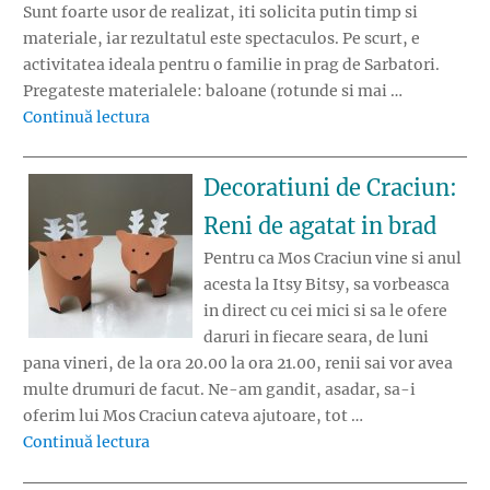
Sunt foarte usor de realizat, iti solicita putin timp si
materiale, iar rezultatul este spectaculos. Pe scurt, e
activitatea ideala pentru o familie in prag de Sarbatori.
Pregateste materialele: baloane (rotunde si mai …
„Cum faci globuri din lana “inghetata””
Continuă lectura
Decoratiuni de Craciun:
Reni de agatat in brad
Pentru ca Mos Craciun vine si anul
acesta la Itsy Bitsy, sa vorbeasca
in direct cu cei mici si sa le ofere
daruri in fiecare seara, de luni
pana vineri, de la ora 20.00 la ora 21.00, renii sai vor avea
multe drumuri de facut. Ne-am gandit, asadar, sa-i
oferim lui Mos Craciun cateva ajutoare, tot …
„Decoratiuni de Craciun: Reni de agatat in b
Continuă lectura