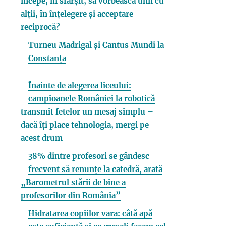
începe, în sfârșit, să vorbească unii cu
alții, în înțelegere și acceptare
reciprocă?
Turneu Madrigal și Cantus Mundi la
Constanța
Înainte de alegerea liceului:
campioanele României la robotică
transmit fetelor un mesaj simplu –
dacă îți place tehnologia, mergi pe
acest drum
38% dintre profesori se gândesc
frecvent să renunțe la catedră, arată
„Barometrul stării de bine a
profesorilor din România”
Hidratarea copiilor vara: câtă apă