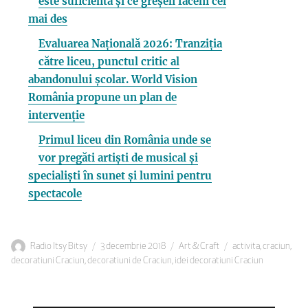
este suficientă și ce greșeli facem cel
mai des
Evaluarea Națională 2026: Tranziția
către liceu, punctul critic al
abandonului școlar. World Vision
România propune un plan de
intervenție
Primul liceu din România unde se
vor pregăti artiști de musical și
specialiști în sunet și lumini pentru
spectacole
Autor
Publicat
Categorii
Etichete
Radio Itsy Bitsy
3 decembrie 2018
Art & Craft
activita
,
craciun
,
pe
decoratiuni Craciun
,
decoratiuni de Craciun
,
idei decoratiuni Craciun