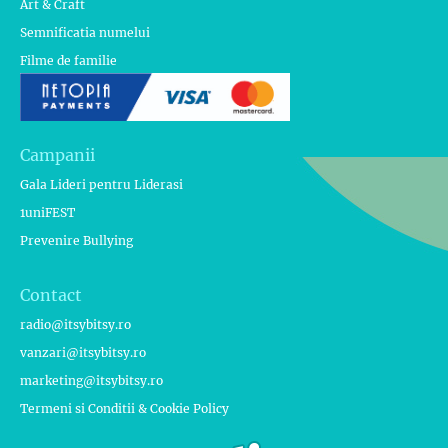
Art & Craft
Semnificatia numelui
Filme de familie
Campanii
Gala Lideri pentru Liderasi
1uniFEST
Prevenire Bullying
Contact
radio@itsybitsy.ro
vanzari@itsybitsy.ro
marketing@itsybitsy.ro
Termeni si Conditii & Cookie Policy