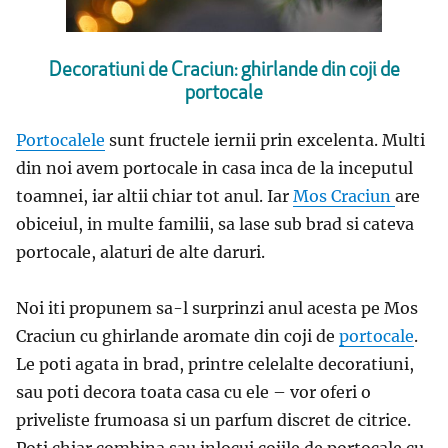
Decoratiuni de Craciun: ghirlande din coji de
portocale
Portocalele
sunt fructele iernii prin excelenta. Multi
din noi avem portocale in casa inca de la inceputul
toamnei, iar altii chiar tot anul. Iar
Mos Craciun
are
obiceiul, in multe familii, sa lase sub brad si cateva
portocale, alaturi de alte daruri.
Noi iti propunem sa-l surprinzi anul acesta pe Mos
Craciun cu ghirlande aromate din coji de
portocale
.
Le poti agata in brad, printre celelalte decoratiuni,
sau poti decora toata casa cu ele – vor oferi o
priveliste frumoasa si un parfum discret de citrice.
Poti chiar combina sau inlocui cojile de portocale cu