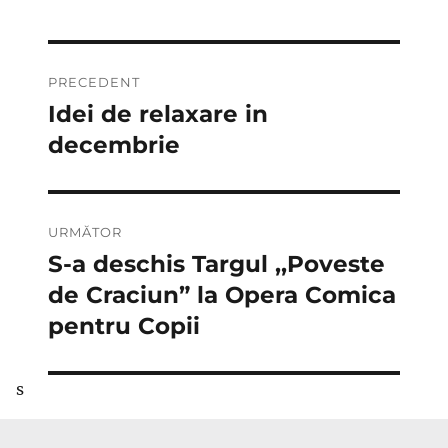
Navigare
PRECEDENT
în
Idei de relaxare in
Articolul
anterior:
decembrie
articole
URMĂTOR
S-a deschis Targul ,,Poveste
Articolul
următor:
de Craciun” la Opera Comica
pentru Copii
s