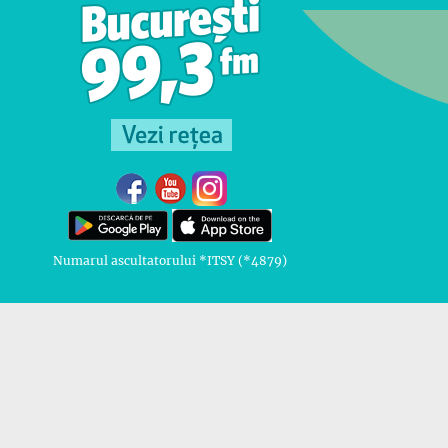
Numarul ascultatorului *ITSY (*4879)