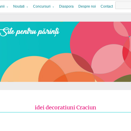
nii
Noutati
Concursuri
Diaspora
Despre noi
Contact
idei decoratiuni Craciun