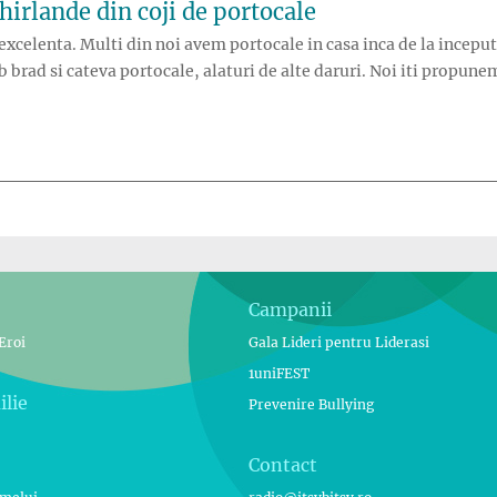
hirlande din coji de portocale
 excelenta. Multi din noi avem portocale in casa inca de la inceputu
ub brad si cateva portocale, alaturi de alte daruri. Noi iti propu
iuni de Craciun: ghirlande din coji de portocale”
Campanii
Eroi
Gala Lideri pentru Liderasi
1uniFEST
ilie
Prevenire Bullying
Contact