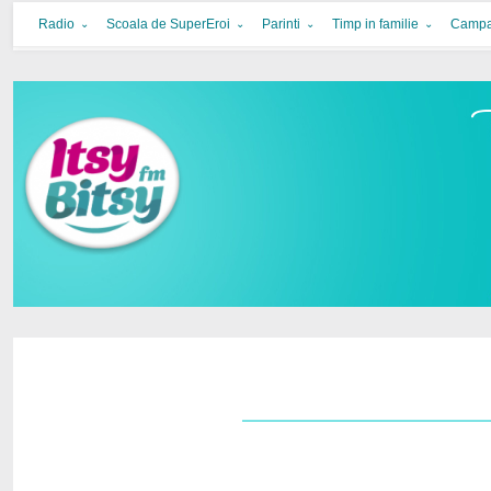
Itsy Bitsy
bucurie in familie
Radio
Scoala de SuperEroi
Parinti
Timp in familie
Campa