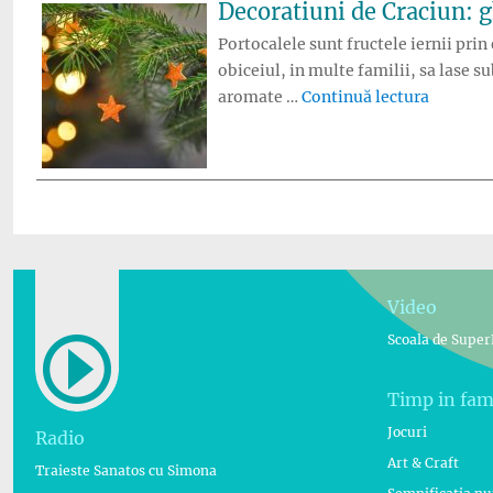
Decoratiuni de Craciun: g
Portocalele sunt fructele iernii prin
obiceiul, in multe familii, sa lase s
„Decorat
aromate …
Continuă lectura
Video
Scoala de Super
Timp in fam
Jocuri
Radio
Art & Craft
Traieste Sanatos cu Simona