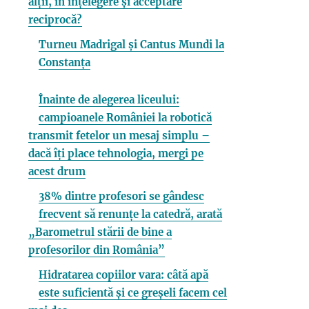
alții, în înțelegere și acceptare
reciprocă?
Turneu Madrigal și Cantus Mundi la
Constanța
Înainte de alegerea liceului:
campioanele României la robotică
transmit fetelor un mesaj simplu –
dacă îți place tehnologia, mergi pe
acest drum
38% dintre profesori se gândesc
frecvent să renunțe la catedră, arată
„Barometrul stării de bine a
profesorilor din România”
Hidratarea copiilor vara: câtă apă
este suficientă și ce greșeli facem cel