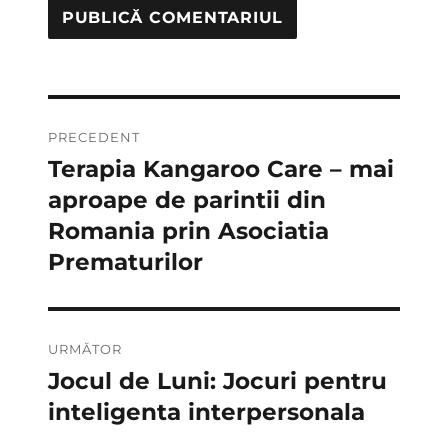
Navigare
PRECEDENT
în
Terapia Kangaroo Care – mai
Articolul
anterior:
aproape de parintii din
articole
Romania prin Asociatia
Prematurilor
URMĂTOR
Jocul de Luni: Jocuri pentru
Articolul
următor:
inteligenta interpersonala