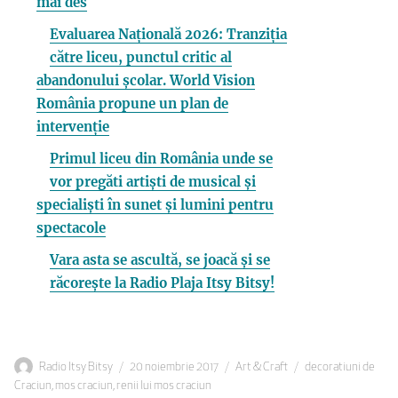
mai des
Evaluarea Națională 2026: Tranziția
către liceu, punctul critic al
abandonului școlar. World Vision
România propune un plan de
intervenție
Primul liceu din România unde se
vor pregăti artiști de musical și
specialiști în sunet și lumini pentru
spectacole
Vara asta se ascultă, se joacă și se
răcorește la Radio Plaja Itsy Bitsy!
Autor
Publicat
Categorii
Etichete
Radio Itsy Bitsy
20 noiembrie 2017
Art & Craft
decoratiuni de
pe
Craciun
,
mos craciun
,
renii lui mos craciun