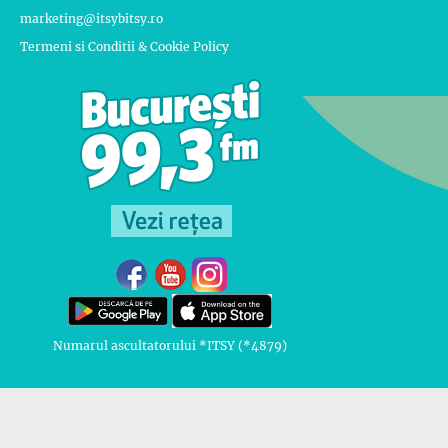
marketing@itsybitsy.ro
Termeni si Conditii & Cookie Policy
Numarul ascultatorului *ITSY (*4879)