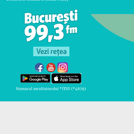
Numarul ascultatorului *ITSY (*4879)