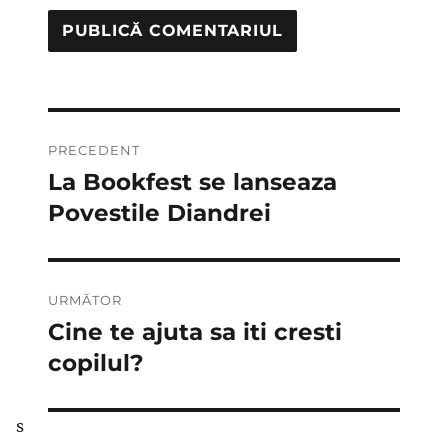
Navigare
PRECEDENT
în
La Bookfest se lanseaza
Articolul
anterior:
Povestile Diandrei
articole
URMĂTOR
Cine te ajuta sa iti cresti
Articolul
următor:
copilul?
s