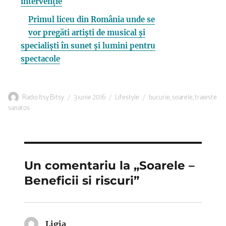
intervenție
Primul liceu din România unde se
vor pregăti artiști de musical și
specialiști în sunet și lumini pentru
spectacole
Autor
Publicat
Categorii
Etichete
Radio Itsy Bitsy
3 iunie 2016
Lifestyle
bucurie
,
soarele
,
traieste
pe
sanatos
Un comentariu la „Soarele –
Beneficii si riscuri”
Ligia
spune: