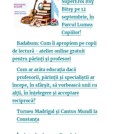
SuperEroi Itsy
Bitsy pe 12
septembrie, în
Parcul Lumea
Copiilor!
Badabum: Cum îi apropiem pe copii
de lectură - atelier online gratuit
pentru părinți și profesori
Cum ar arăta educația dacă
profesorii, părinții și specialiștii ar
începe, în sfârșit, să vorbească unii cu
alții, în înțelegere și acceptare
reciprocă?
Turneu Madrigal și Cantus Mundi la
Constanța