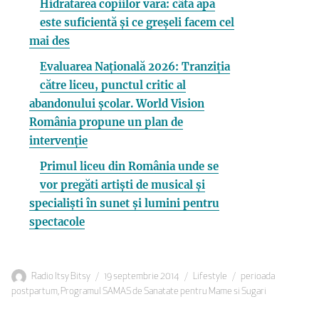
Hidratarea copiilor vara: câtă apă
este suficientă și ce greșeli facem cel
mai des
Evaluarea Națională 2026: Tranziția
către liceu, punctul critic al
abandonului școlar. World Vision
România propune un plan de
intervenție
Primul liceu din România unde se
vor pregăti artiști de musical și
specialiști în sunet și lumini pentru
spectacole
Autor
Publicat
Categorii
Etichete
Radio Itsy Bitsy
19 septembrie 2014
Lifestyle
perioada
pe
postpartum
,
Programul SAMAS de Sanatate pentru Mame si Sugari