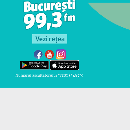
Numarul ascultatorului *ITSY (*4879)