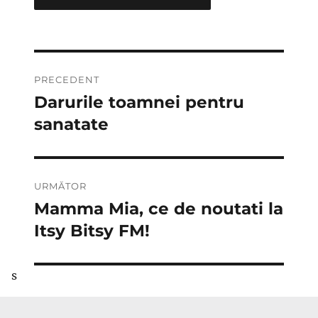
Navigare
PRECEDENT
în
Darurile toamnei pentru
Articolul
anterior:
sanatate
articole
URMĂTOR
Mamma Mia, ce de noutati la
Articolul
următor:
Itsy Bitsy FM!
s