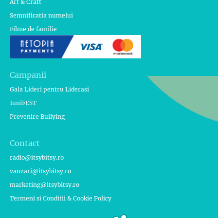
Art & Craft
Semnificatia numelui
Filme de familie
Campanii
Gala Lideri pentru Liderasi
1uniFEST
Prevenire Bullying
Contact
radio@itsybitsy.ro
vanzari@itsybitsy.ro
marketing@itsybitsy.ro
Termeni si Conditii & Cookie Policy