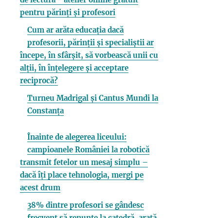
pentru părinți și profesori
Cum ar arăta educația dacă
profesorii, părinții și specialiștii ar
începe, în sfârșit, să vorbească unii cu
alții, în înțelegere și acceptare
reciprocă?
Turneu Madrigal și Cantus Mundi la
Constanța
Înainte de alegerea liceului:
campioanele României la robotică
transmit fetelor un mesaj simplu –
dacă îți place tehnologia, mergi pe
acest drum
38% dintre profesori se gândesc
frecvent să renunțe la catedră, arată