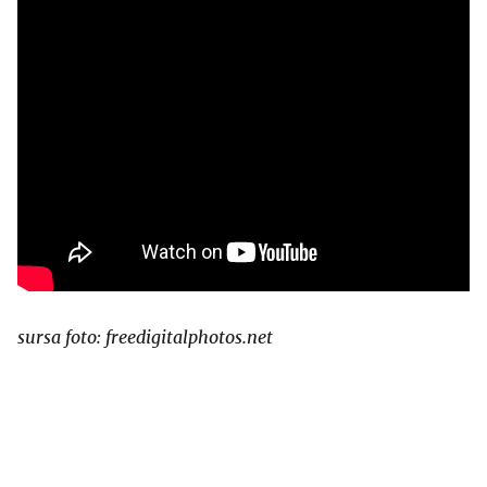
sursa foto: freedigitalphotos.net