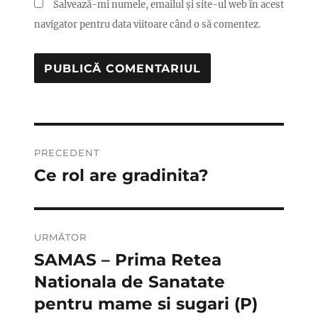
Salvează-mi numele, emailul și site-ul web în acest
navigator pentru data viitoare când o să comentez.
Navigare
PRECEDENT
în
Ce rol are gradinita?
Articolul
anterior:
articole
URMĂTOR
SAMAS – Prima Retea
Articolul
următor:
Nationala de Sanatate
pentru mame si sugari (P)