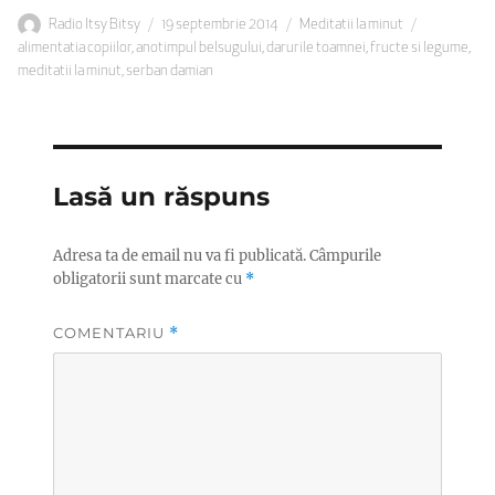
Autor
Publicat
Categorii
Etichete
Radio Itsy Bitsy
19 septembrie 2014
Meditatii la minut
pe
alimentatia copiilor
,
anotimpul belsugului
,
darurile toamnei
,
fructe si legume
,
meditatii la minut
,
serban damian
Lasă un răspuns
Adresa ta de email nu va fi publicată.
Câmpurile
obligatorii sunt marcate cu
*
COMENTARIU
*