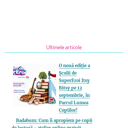
Ultimele articole
O nouă ediție a
Școlii de
SuperEroi Itsy
Bitsy pe 12
septembrie, în
Parcul Lumea
Copiilor!
Badabum: Cum îi apropiem pe copii
de lectură - atelier online gratuit