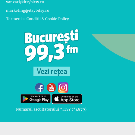
vanzari@itsybitsy.ro
marketing@itsybitsy.ro
Termeni si Conditii & Cookie Policy
Numarul ascultatorului *ITSY (*4879)