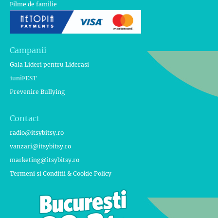
Filme de familie
Campanii
Gala Lideri pentru Liderasi
1uniFEST
Prevenire Bullying
Contact
radio@itsybitsy.ro
vanzari@itsybitsy.ro
marketing@itsybitsy.ro
Termeni si Conditii & Cookie Policy