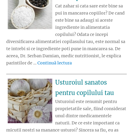
Cat zahar si cata sare este bine sa
pui in mancarea copiilor? De cand
este bine sa adaugi si aceste
ingrediente in alimentatia
copilului? Odata ce incepi
diversificarea alimentatiei copilasului tau, este normal sa
te intrebi si ce ingrediente poti pune in mancarea sa. De
aceea, Dr. Serban Damian, medic nutritionist, le explica
„Cat zahar si cata sare dam co
parintilor de …
Continuă lectura
Usturoiul sanatos
pentru copilului tau
Usturoiul este renumit pentru
proprietatile sale, fiind considerat
unul dintre medicamentele
naturii. De ce este important ca
micutii nostri sa manance usturoi? Sincera sa fiu, eu as