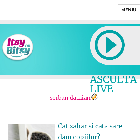
MENIU
Itsy Bitsy
ASCULTA
LIVE
serban damian
Cat zahar si cata sare
dam copiilor?