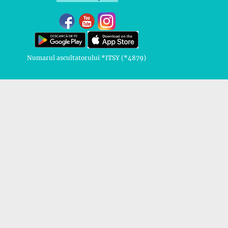
Numarul ascultatorului *ITSY (*4879)