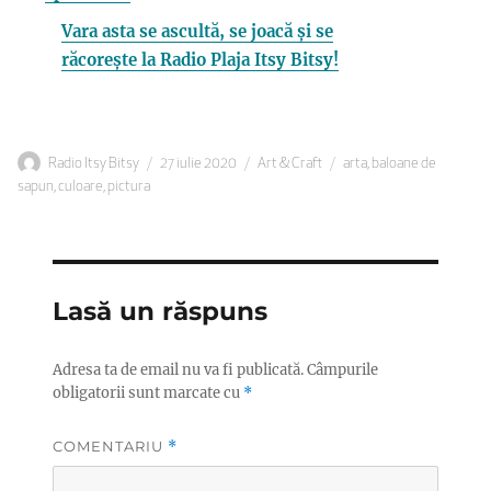
Vara asta se ascultă, se joacă și se
răcorește la Radio Plaja Itsy Bitsy!
Autor
Publicat
Categorii
Etichete
Radio Itsy Bitsy
27 iulie 2020
Art & Craft
arta
,
baloane de
pe
sapun
,
culoare
,
pictura
Lasă un răspuns
Adresa ta de email nu va fi publicată.
Câmpurile
obligatorii sunt marcate cu
*
COMENTARIU
*