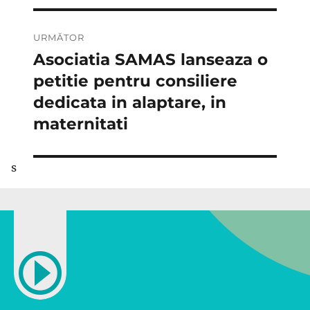
URMĂTOR
Asociatia SAMAS lanseaza o
Articolul
următor:
petitie pentru consiliere
dedicata in alaptare, in
maternitati
s