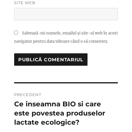
SITE WEB
Salvează-mi numele, emailul și site-ul web în acest
navigator pentru data viitoare când o să comentez.
Navigare
PRECEDENT
în
Ce inseamna BIO si care
Articolul
anterior:
este povestea produselor
articole
lactate ecologice?