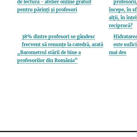
de lectură - atelier online gratuit
profesorii,
pentru părinți și profesori
începe, în s
alții, în înț
reciprocă?
38% dintre profesori se gândesc
Hidratarea
frecvent să renunțe la catedră, arată
este sufici
„Barometrul stării de bine a
mai des
profesorilor din România”