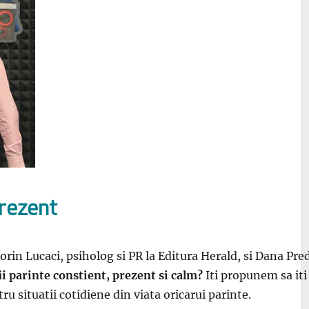
prezent
orin Lucaci, psiholog si PR la Editura Herald, si Dana Pr
fii parinte constient, prezent si calm?
Iti propunem sa iti
u situatii cotidiene din viata oricarui parinte.