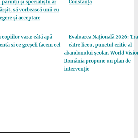
 părinții și specialiștii ar
Constanța
fârșit, să vorbească unii cu
elegere și acceptare
 copiilor vara: câtă apă
Evaluarea Națională 2026: Tra
entă și ce greșeli facem cel
către liceu, punctul critic al
abandonului școlar. World Visio
România propune un plan de
intervenție