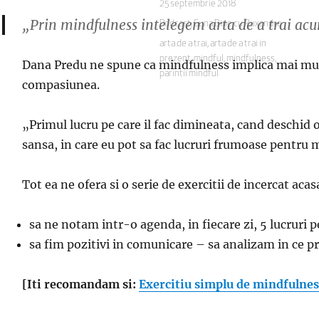
Publicat
25 septembrie 2018
pe
„
Prin mindfulness intelegem arta de a trai ac
Categorii
Podcast
,
Suna Bine cu Ruxandra
Etichete
arta de a trai
,
arta de a trai in
prezent
,
mindful
,
mindfulness
,
Dana Predu ne spune ca mindfulness implica mai multe 
parintii mindful
compasiunea.
„
Primul lucru pe care il fac dimineata, cand deschid 
sansa, in care eu pot sa fac lucruri frumoase pentru m
Tot ea ne ofera si o serie de exercitii de incercat ac
sa ne notam intr-o agenda, in fiecare zi, 5 lucruri 
sa fim pozitivi in comunicare – sa analizam in ce 
[Iti recomandam si:
Exercitiu simplu de mindfulness