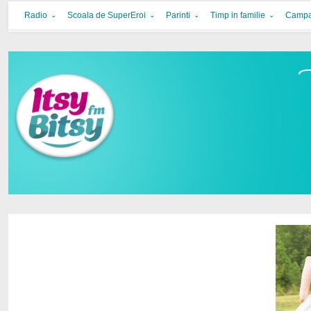
Itsy Bitsy
bucurie in familie
Radio
Scoala de SuperEroi
Parinti
Timp in familie
Campa