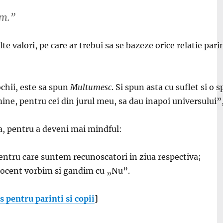
um.”
valori, pe care ar trebui sa se bazeze orice relatie pari
ochii, este sa spun
Multumesc
. Si spun asta cu suflet si o
ine, pentru cei din jurul meu, sa dau inapoi universului”,
asa, pentru a deveni mai mindful:
pentru care suntem recunoscatori in ziua respectiva;
procent vorbim si gandim cu „Nu”.
 pentru parinti si copii
]