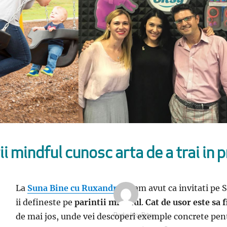
ii mindful cunosc arta de a trai in 
La
Suna Bine cu Ruxandra
, i-am avut ca invitati pe
S
ii defineste pe
parintii mindful
.
Cat de usor este sa 
de mai jos, unde vei descoperi exemple concrete pentr
Autor
Radio Itsy Bitsy