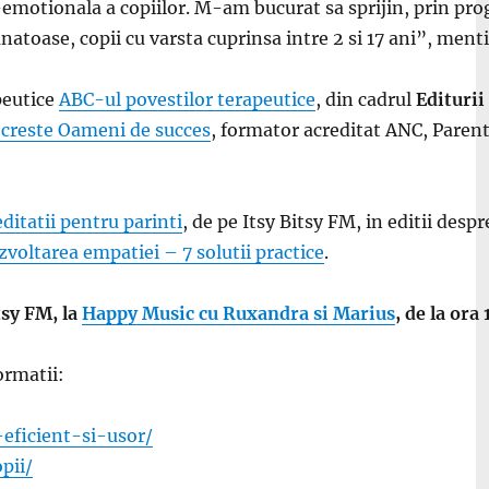
otionala a copiilor. M-am bucurat sa sprijin, prin prog
natoase, copii cu varsta cuprinsa intre 2 si 17 ani”, ment
peutice
ABC-ul povestilor terapeutice
, din cadrul
Editurii
 creste Oameni de succes
, formator acreditat ANC, Parent
ditatii pentru parinti
, de pe Itsy Bitsy FM, in editii desp
zvoltarea empatiei – 7 solutii practice
.
tsy FM, la
Happy Music cu Ruxandra si Marius
, de la ora
ormatii:
eficient-si-usor/
pii/