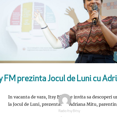
sy FM prezinta Jocul de Luni cu Adr
In vacanta de vara, Itsy Bitsy te invita sa descoperi u
la Jocul de Luni, prezentat de Adriana Mitu, parentin
Autor
Radio Itsy Bitsy