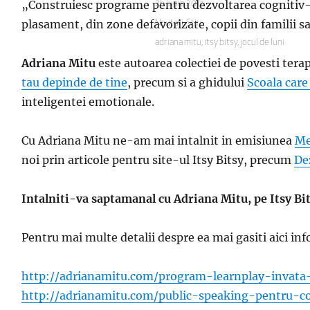
„Construiesc programe pentru dezvoltarea cognitiv-em
Publicat
26 iunie 2017
pe
plasament, din zone defavorizate, copii din familii sa
Categorii
Noutati
,
Stiri
Etichete
adriana mitu
,
itsy bitsy
,
jocul de luni
Adriana Mitu
este autoarea colectiei de povesti tera
tau depinde de tine
, precum si a ghidului
Scoala care
inteligentei emotionale.
Cu Adriana Mitu ne-am mai intalnit in emisiunea
Me
noi prin articole pentru site-ul Itsy Bitsy, precum
De
Intalniti-va saptamanal cu Adriana Mitu, pe Itsy Bi
Pentru mai multe detalii despre ea mai gasiti aici inf
http://adrianamitu.com/program-learnplay-invata-
http://adrianamitu.com/public-speaking-pentru-co