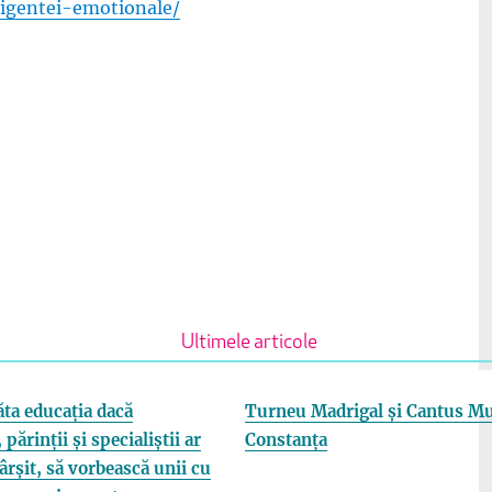
igentei-emotionale/
Ultimele articole
ta educația dacă
Turneu Madrigal și Cantus Mu
 părinții și specialiștii ar
Constanța
fârșit, să vorbească unii cu