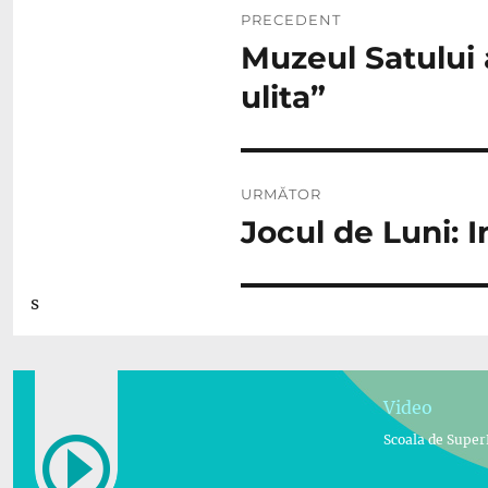
PRECEDENT
în
Muzeul Satului 
Articolul
anterior:
articole
ulita”
URMĂTOR
Jocul de Luni: 
Articolul
următor:
s
Video
Scoala de Super