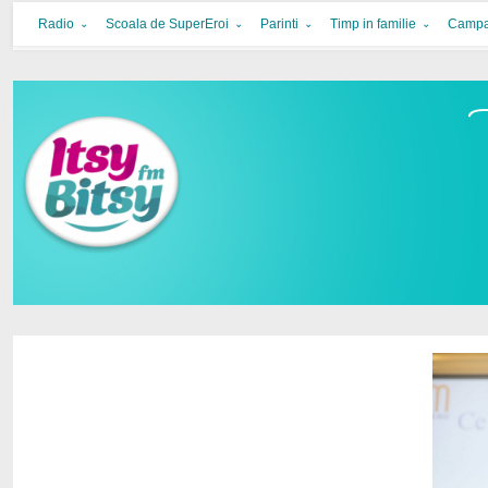
Itsy Bitsy
bucurie in familie
Radio
Scoala de SuperEroi
Parinti
Timp in familie
Campa