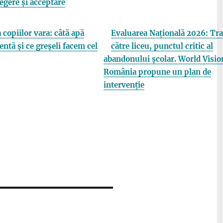
elegere și acceptare
 copiilor vara: câtă apă
Evaluarea Națională 2026: Tra
entă și ce greșeli facem cel
către liceu, punctul critic al
abandonului școlar. World Visio
România propune un plan de
intervenție