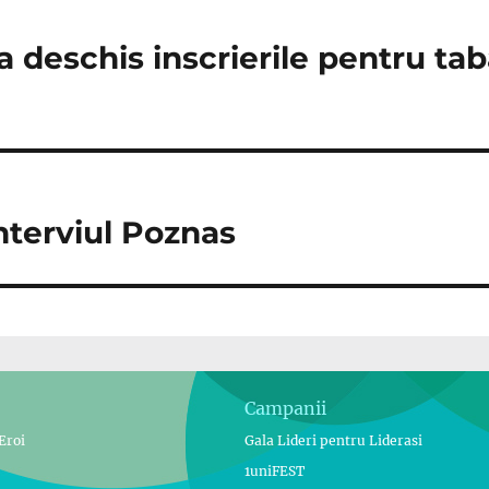
a deschis inscrierile pentru ta
Interviul Poznas
Campanii
Eroi
Gala Lideri pentru Liderasi
1uniFEST