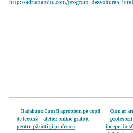
http://adrianamitu.com/program-dezvoltarea-intel
Badabum: Cum îi apropiem pe copii
Cum ar ară
de lectură - atelier online gratuit
profesorii,
pentru părinți și profesori
începe, în s