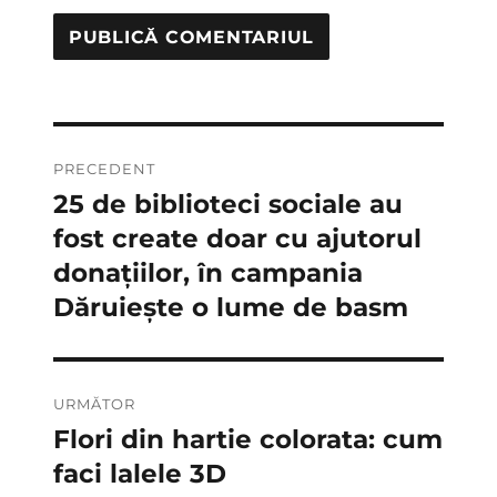
Navigare
PRECEDENT
în
25 de biblioteci sociale au
Articolul
anterior:
fost create doar cu ajutorul
articole
donațiilor, în campania
Dăruiește o lume de basm
URMĂTOR
Flori din hartie colorata: cum
Articolul
următor:
faci lalele 3D