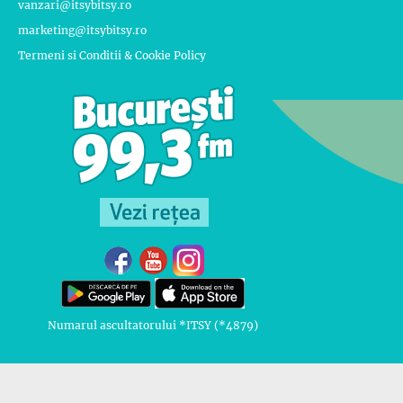
vanzari@itsybitsy.ro
marketing@itsybitsy.ro
Termeni si Conditii & Cookie Policy
Numarul ascultatorului *ITSY (*4879)