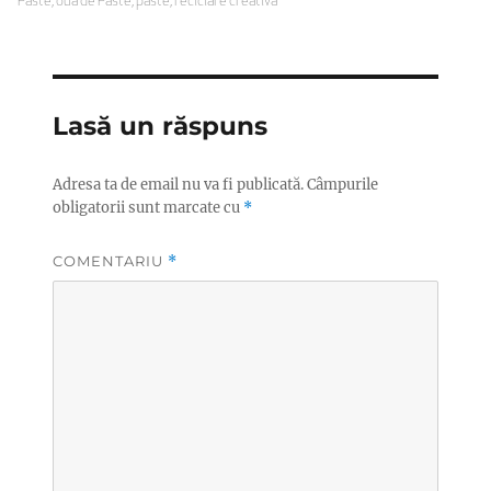
pe
Paste
,
oua de Paste
,
paste
,
reciclare creativa
Lasă un răspuns
Adresa ta de email nu va fi publicată.
Câmpurile
obligatorii sunt marcate cu
*
COMENTARIU
*