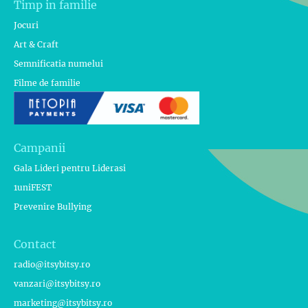
Timp in familie
Jocuri
Art & Craft
Semnificatia numelui
Filme de familie
Campanii
Gala Lideri pentru Liderasi
1uniFEST
Prevenire Bullying
Contact
radio@itsybitsy.ro
vanzari@itsybitsy.ro
marketing@itsybitsy.ro