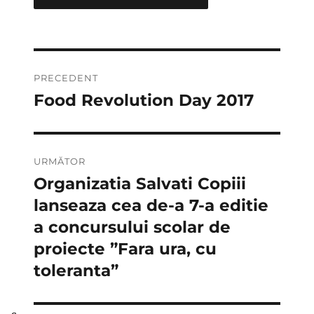
Navigare
PRECEDENT
în
Food Revolution Day 2017
Articolul
anterior:
articole
URMĂTOR
Organizatia Salvati Copiii
Articolul
următor:
lanseaza cea de-a 7-a editie
a concursului scolar de
proiecte ”Fara ura, cu
toleranta”