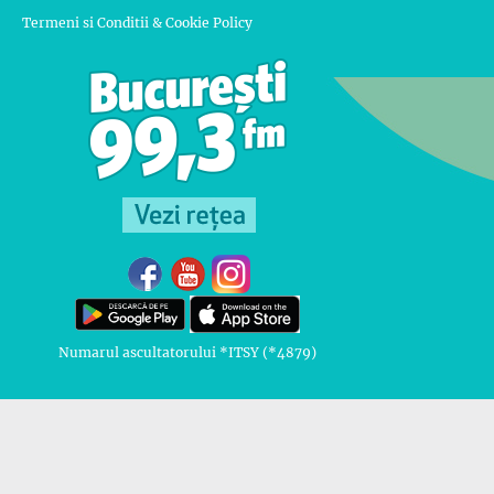
Termeni si Conditii & Cookie Policy
Numarul ascultatorului *ITSY (*4879)