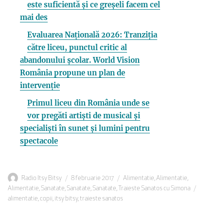
este suficientă și ce greșeli facem cel
mai des
Evaluarea Națională 2026: Tranziția
către liceu, punctul critic al
abandonului școlar. World Vision
România propune un plan de
intervenție
Primul liceu din România unde se
vor pregăti artiști de musical și
specialiști în sunet și lumini pentru
spectacole
Autor
Publicat
Categorii
Radio Itsy Bitsy
8 februarie 2017
Alimentatie
,
Alimentatie
,
pe
Etiche
Alimentatie
,
Sanatate
,
Sanatate
,
Sanatate
,
Traieste Sanatos cu Simona
alimentatie
,
copii
,
itsy bitsy
,
traieste sanatos