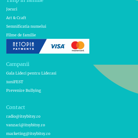
Jocuri
Art & Craft
Semnificatia numelui
Filme de familie
Campanii
Gala Lideri pentru Liderasi
1uniFEST
Prevenire Bullying
Contact
radio@itsybitsy.ro
vanzari@itsybitsy.ro
marketing@itsybitsy.ro