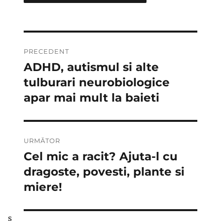
Navigare
PRECEDENT
în
ADHD, autismul si alte
Articolul
anterior:
tulburari neurobiologice
articole
apar mai mult la baieti
URMĂTOR
Cel mic a racit? Ajuta-l cu
Articolul
următor:
dragoste, povesti, plante si
miere!
s