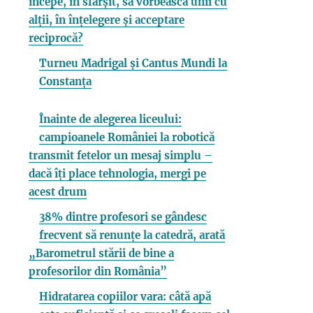
începe, în sfârșit, să vorbească unii cu
alții, în înțelegere și acceptare
reciprocă?
Turneu Madrigal și Cantus Mundi la
Constanța
Înainte de alegerea liceului:
campioanele României la robotică
transmit fetelor un mesaj simplu –
dacă îți place tehnologia, mergi pe
acest drum
38% dintre profesori se gândesc
frecvent să renunțe la catedră, arată
„Barometrul stării de bine a
profesorilor din România”
Hidratarea copiilor vara: câtă apă