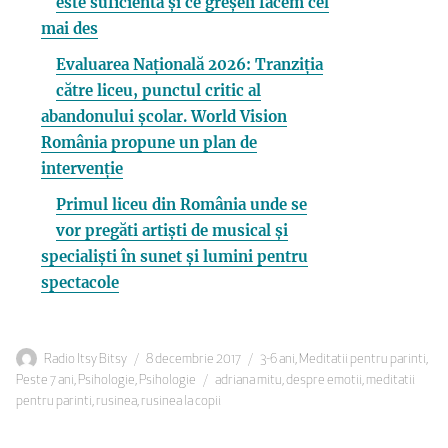
este suficientă și ce greșeli facem cel
mai des
Evaluarea Națională 2026: Tranziția
către liceu, punctul critic al
abandonului școlar. World Vision
România propune un plan de
intervenție
Primul liceu din România unde se
vor pregăti artiști de musical și
specialiști în sunet și lumini pentru
spectacole
Autor
Publicat
Categorii
Radio Itsy Bitsy
8 decembrie 2017
3-6 ani
,
Meditatii pentru parinti
,
pe
Etichete
Peste 7 ani
,
Psihologie
,
Psihologie
adriana mitu
,
despre emotii
,
meditatii
pentru parinti
,
rusinea
,
rusinea la copii