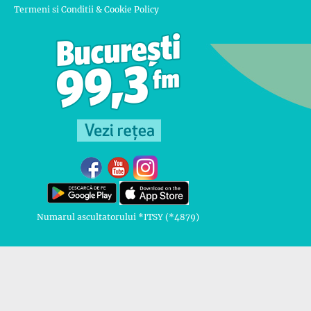
Termeni si Conditii & Cookie Policy
Numarul ascultatorului *ITSY (*4879)