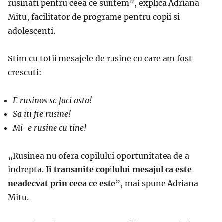
rusinati pentru ceea ce suntem
”, explica
Adriana
Mitu, facilitator de programe pentru copii si
adolescenti.
Stim cu totii mesajele de rusine cu care am fost
crescuti:
E rusinos sa faci asta!
Sa iti fie rusine!
Mi-e rusine cu tine!
„
R
usinea nu ofera copilului oportunitatea de a
indrepta.
I
i transmite
copilului
mesajul ca este
neadecvat prin ceea ce este
”, mai spune Adriana
Mitu.