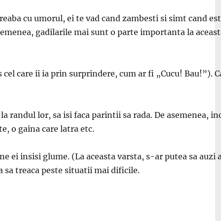
reaba cu umorul, ei te vad cand zambesti si simt cand esti
e asemenea, gadilarile mai sunt o parte importanta la aceas
 cel care ii ia prin surprindere, cum ar fi „Cucu! Bau!”). C
la randul lor, sa isi faca parintii sa rada. De asemenea, i
e, o gaina care latra etc.
e ei insisi glume. (La aceasta varsta, s-ar putea sa auzi a
 sa treaca peste situatii mai dificile.