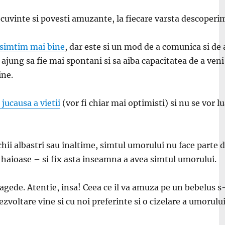
e cuvinte si povesti amuzante, la fiecare varsta descoperi
e simtim mai bine
, dar este si un mod de a comunica si de 
ajung sa fie mai spontani si sa aiba capacitatea de a veni
ine.
 jucausa a vietii
(vor fi chiar mai optimisti) si nu se vor l
hii albastri sau inaltime, simtul umorului nu face parte d
 haioase – si fix asta inseamna a avea simtul umorului.
fragede. Atentie, insa! Ceea ce il va amuza pe un bebelus s-
ezvoltare vine si cu noi preferinte si o cizelare a umorul