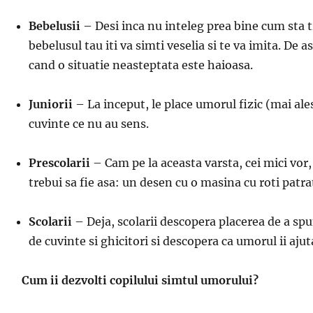
Bebelusii
– Desi inca nu inteleg prea bine cum sta t
bebelusul tau iti va simti veselia si te va imita. D
cand o situatie neasteptata este haioasa.
Juniorii
– La inceput, le place umorul fizic (mai ales
cuvinte ce nu au sens.
Prescolarii
– Cam pe la aceasta varsta, cei mici vor, 
trebui sa fie asa: un desen cu o masina cu roti patrat
Scolarii
– Deja, scolarii descopera placerea de a spun
de cuvinte si ghicitori si descopera ca umorul ii ajuta
Cum ii dezvolti copilului simtul umorului?