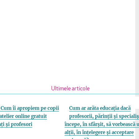
Ultimele articole
Cum îi apropiem pe copii
Cum ar arăta educația dacă
atelier online gratuit
profesorii, părinții și specialiș
ți și profesori
începe, în sfârșit, să vorbească 
alții, în înțelegere și acceptare