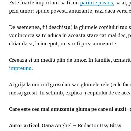
Este foarte important sa fii un
parinte jucaus
, sa ai,
prin umor: spune povesti amuzante, razi daca versi ce
De asemenea, fii deschis(a) la glumele copilului tau s
vor incerca sa te aduca in aceasta stare cat mai des, p
chiar daca, la inceput, nu vor fi prea amuzante.
Creeaza si un mediu plin de umor. In familie, urmarit
impreuna
.
Ai grija la umorul grosolan sau glumele rele (cele fac
mesaj gresit. In schimb, explica-i copilului de ce a
Care este cea mai amuzanta gluma pe care ai auzit-o
Autor articol:
Oana Anghel – Redactor Itsy Bitsy