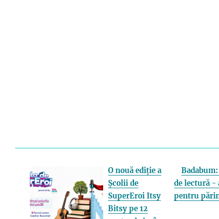
O nouă ediție a
Badabum: 
Școlii de
de lectură - 
SuperEroi Itsy
pentru părin
Bitsy pe 12