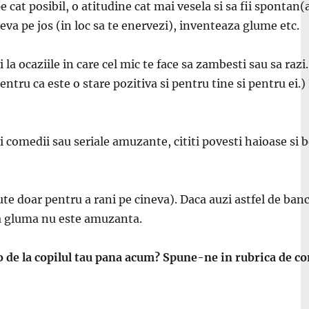
 pe cat posibil, o atitudine cat mai vesela si sa fii sponta
va pe jos (in loc sa te enervezi), inventeaza glume etc.
i la ocaziile in care cel mic te face sa zambesti sau sa raz
entru ca este o stare pozitiva si pentru tine si pentru ei.)
i comedii sau seriale amuzante, cititi povesti haioase si 
ute doar pentru a rani pe cineva). Daca auzi astfel de banc
cea gluma nu este amuzanta.
 de la copilul tau pana acum? Spune-ne in rubrica de c