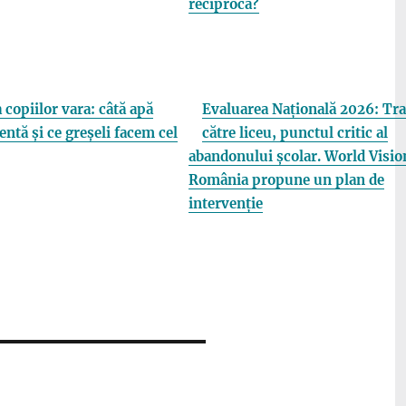
reciprocă?
 copiilor vara: câtă apă
Evaluarea Națională 2026: Tra
entă și ce greșeli facem cel
către liceu, punctul critic al
abandonului școlar. World Visio
România propune un plan de
intervenție