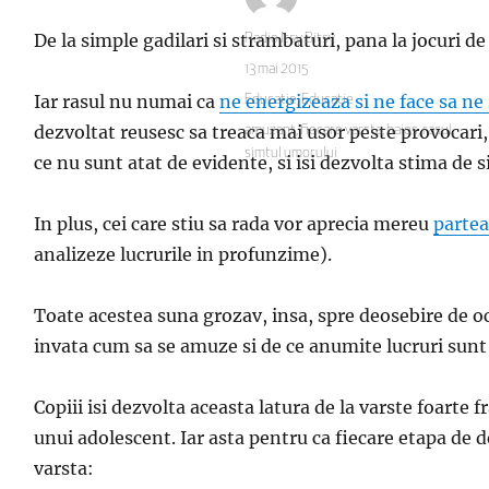
De la simple gadilari si strambaturi, pana la jocuri d
Autor
Radio Itsy Bitsy
Publicat
13 mai 2015
pe
Iar rasul nu numai ca
ne energizeaza si ne face sa n
Categorii
Educatie
,
Educatie
dezvoltat reusesc sa treaca mai usor peste provocari, 
Etichete
amuzant
,
fiecare varsta
,
haios
,
rasul
,
simtul umorului
ce nu sunt atat de evidente, si isi dezvolta stima de s
In plus, cei care stiu sa rada vor aprecia mereu
partea
analizeze lucrurile in profunzime).
Toate acestea suna grozav, insa, spre deosebire de oc
invata cum sa se amuze si de ce anumite lucruri sunt
Copiii isi dezvolta aceasta latura de la varste foarte 
unui adolescent. Iar asta pentru ca fiecare etapa de d
varsta: