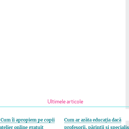
Ultimele articole
Cum îi apropiem pe copii
Cum ar arăta educația dacă
atelier online gratuit
profesorii, părinții și specialiș