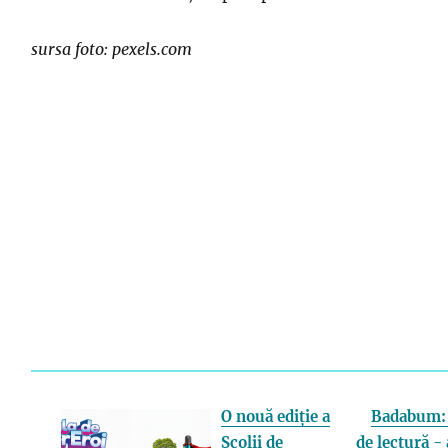
sursa foto: pexels.com
O nouă ediție a
Badabum: 
Școlii de
de lectură - 