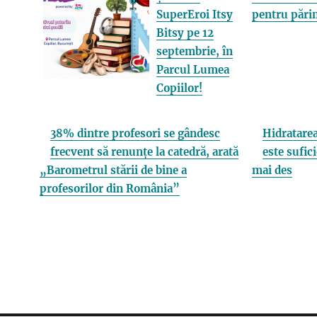
SuperEroi Itsy
pentru părin
Bitsy pe 12
septembrie, în
Parcul Lumea
Copiilor!
38% dintre profesori se gândesc
Hidratarea
frecvent să renunțe la catedră, arată
este sufici
„Barometrul stării de bine a
mai des
profesorilor din România”