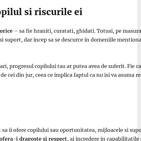
ilul si riscurile ei
orice
– sa fie hraniti, curatati, ghidati. Totusi, pe masura
i suport, dar incep sa se descurce in domeniile mentiona
ri, progresul copilului tau ar putea avea de suferit. Fie ca
e cei din jur, ceea ce implica faptul ca nu isi va asuma re
 sa ii ofere copilului sau oportunitatea, mijloacele si supo
ofera-i dragoste si respect
, ai incredere in capabilitatil