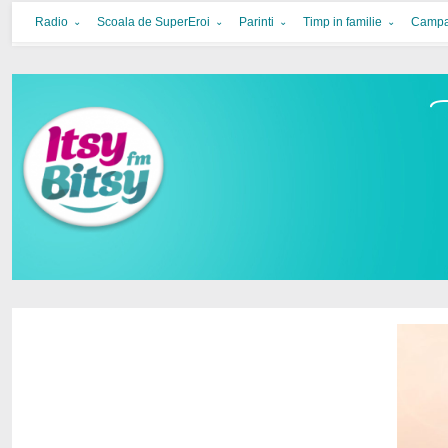
Itsy Bitsy
bucurie in familie
Radio
Scoala de SuperEroi
Parinti
Timp in familie
Campa