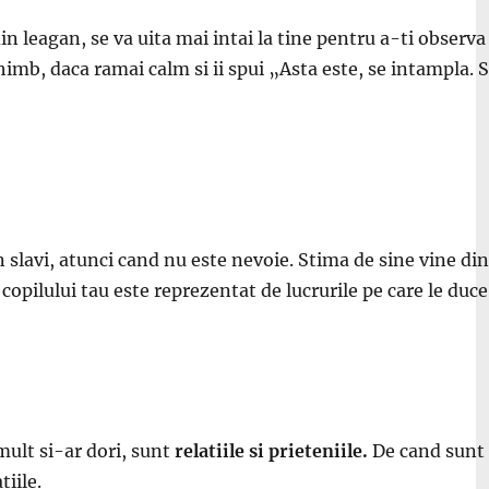
n leagan, se va uita mai intai la tine pentru a-ti observa r
himb, daca ramai calm si ii spui „Asta este, se intampla. S
 in slavi, atunci cand nu este nevoie. Stima de sine vine di
copilului tau este reprezentat de lucrurile pe care le duce 
 mult si-ar dori, sunt
relatiile si prieteniile.
De cand sunt f
tiile.