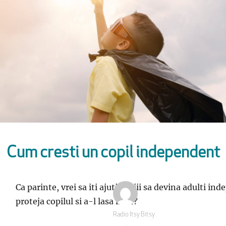
Cum cresti un copil independent
Ca parinte, vrei sa iti ajuti copiii sa devina adulti i
proteja copilul si a-l lasa liber?
Autor
Radio Itsy Bitsy