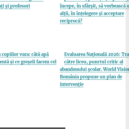
ți și profesori
începe, în sfârșit, să vorbească 
alții, în înțelegere și acceptare
reciprocă?
 copiilor vara: câtă apă
Evaluarea Națională 2026: Tra
entă și ce greșeli facem cel
către liceu, punctul critic al
abandonului școlar. World Visio
România propune un plan de
intervenție