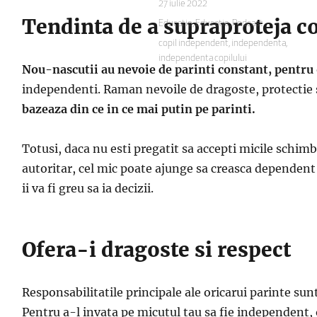
Publicat
27 iulie 2022
pe
Tendinta de a supraproteja cop
Categorii
Educatie
,
Educatie
,
Podcast
Etichete
copil independent
,
independenta
,
independenta copilului
Nou-nascutii au nevoie de parinti constant, pentru 
independenti. Raman nevoile de dragoste, protectie s
bazeaza din ce in ce mai putin pe parinti.
Totusi, daca nu esti pregatit sa accepti micile schimba
autoritar, cel mic poate ajunge sa creasca dependent d
ii va fi greu sa ia decizii.
Ofera-i dragoste si respect
Responsabilitatile principale ale oricarui parinte sunt
Pentru a-l invata pe micutul tau sa fie independent,