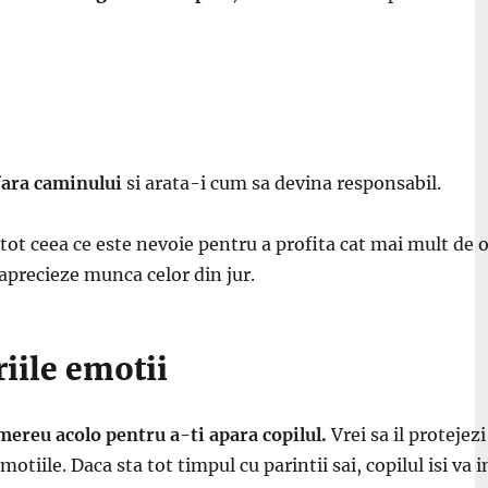
fara caminului
si arata-i cum sa devina responsabil.
e tot ceea ce este nevoie pentru a profita cat mai mult de
 aprecieze munca celor din jur.
riile emotii
 mereu acolo pentru a-ti apara copilul.
Vrei sa il protejez
tiile. Daca sta tot timpul cu parintii sai, copilul isi va i