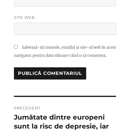
SITE WEB
Salvează-mi numele, emailul și site-ul web în acest
navigator pentru data viitoare când o să comentez.
Navigare
PRECEDENT
în
Jumătate dintre europeni
Articolul
anterior:
sunt la risc de depresie, iar
articole