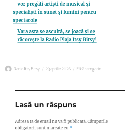
vor pregăti artiști de musical și
specialiști în sunet și lumini pentru
spectacole
Vara asta se ascultă, se joacă și se
răcorește la Radio Plaja Itsy Bitsy!
Autor
Publicat
Categorii
Radio Itsy Bitsy
23 aprilie 2026
Fără categorie
pe
Lasă un răspuns
Adresa ta de email nu va fi publicată.
Câmpurile
obligatorii sunt marcate cu
*