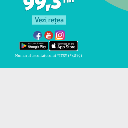
Numarul ascultatorului *ITSY (*4879)