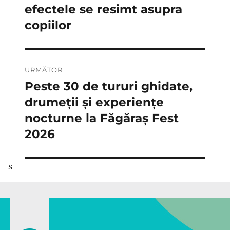
efectele se resimt asupra
copiilor
URMĂTOR
Peste 30 de tururi ghidate,
Articolul
următor:
drumeții și experiențe
nocturne la Făgăraș Fest
2026
s