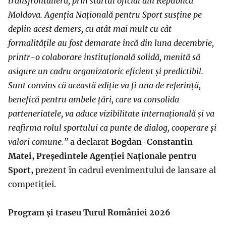
transfrontalieră, prin startul oficial din Republica
Moldova. Agenția Națională pentru Sport susține pe
deplin acest demers, cu atât mai mult cu cât
formalitățile au fost demarate încă din luna decembrie,
printr-o colaborare instituțională solidă, menită să
asigure un cadru organizatoric eficient și predictibil.
Sunt convins că această ediție va fi una de referință,
benefică pentru ambele țări, care va consolida
parteneriatele, va aduce vizibilitate internațională și va
reafirma rolul sportului ca punte de dialog, cooperare și
valori comune.”
a declarat
Bogdan-Constantin
Matei, Președintele Agenției Naționale pentru
Sport
,
prezent în cadrul evenimentului de lansare al
competiției.
Program și traseu Turul României 2026