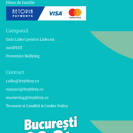
Filme de familie
Campanii
Gala Lideri pentru Liderasi
1uniFEST
Prevenire Bullying
Contact
radio@itsybitsy.ro
vanzari@itsybitsy.ro
marketing@itsybitsy.ro
Termeni si Conditii & Cookie Policy