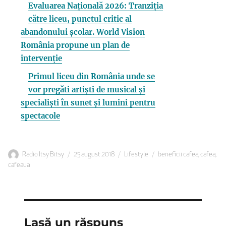
Evaluarea Națională 2026: Tranziția
către liceu, punctul critic al
abandonului școlar. World Vision
România propune un plan de
intervenție
Primul liceu din România unde se
vor pregăti artiști de musical și
specialiști în sunet și lumini pentru
spectacole
Autor
Publicat
Categorii
Etichete
Radio Itsy Bitsy
25 august 2018
Lifestyle
beneficii cafea
,
cafea
,
pe
cafeaua
Lasă un răspuns