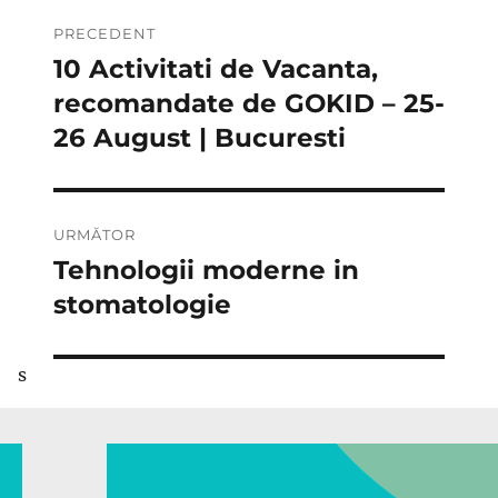
Navigare
PRECEDENT
în
10 Activitati de Vacanta,
Articolul
anterior:
recomandate de GOKID – 25-
articole
26 August | Bucuresti
URMĂTOR
Tehnologii moderne in
Articolul
următor:
stomatologie
s