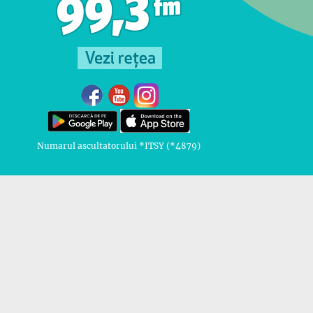
Numarul ascultatorului *ITSY (*4879)