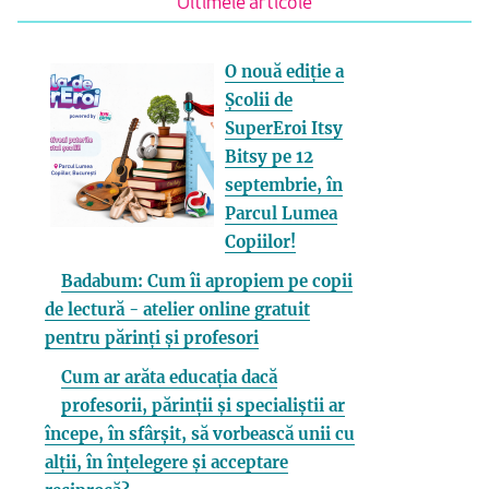
Ultimele articole
O nouă ediție a
Școlii de
SuperEroi Itsy
Bitsy pe 12
septembrie, în
Parcul Lumea
Copiilor!
Badabum: Cum îi apropiem pe copii
de lectură - atelier online gratuit
pentru părinți și profesori
Cum ar arăta educația dacă
profesorii, părinții și specialiștii ar
începe, în sfârșit, să vorbească unii cu
alții, în înțelegere și acceptare