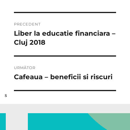
Navigare
PRECEDENT
în
Liber la educatie financiara –
Articolul
anterior:
Cluj 2018
articole
URMĂTOR
Cafeaua – beneficii si riscuri
Articolul
următor:
s