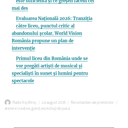
este suficientă și ce greșeli facem cel
mai des
Evaluarea Națională 2026: Tranziția
către liceu, punctul critic al
abandonului școlar. World Vision
România propune un plan de
intervenție
Primul liceu din România unde se
vor pregăti artiști de musical și
specialiști în sunet și lumini pentru
spectacole
Autor
Publicat
Categorii
Etich
Radio Itsy Bitsy
24 august 2018
Recomandari ale prietenilor
pe
ateliere creative
,
gokid
,
workshop de joaca