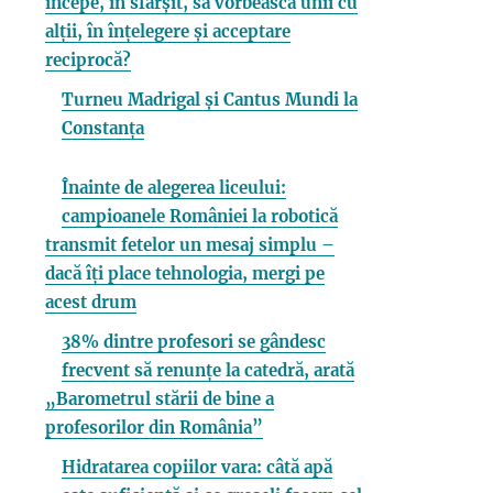
începe, în sfârșit, să vorbească unii cu
alții, în înțelegere și acceptare
reciprocă?
Turneu Madrigal și Cantus Mundi la
Constanța
Înainte de alegerea liceului:
campioanele României la robotică
transmit fetelor un mesaj simplu –
dacă îți place tehnologia, mergi pe
acest drum
38% dintre profesori se gândesc
frecvent să renunțe la catedră, arată
„Barometrul stării de bine a
profesorilor din România”
Hidratarea copiilor vara: câtă apă