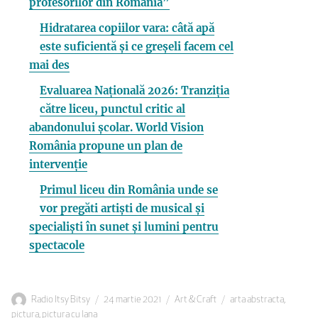
profesorilor din România”
Hidratarea copiilor vara: câtă apă
este suficientă și ce greșeli facem cel
mai des
Evaluarea Națională 2026: Tranziția
către liceu, punctul critic al
abandonului școlar. World Vision
România propune un plan de
intervenție
Primul liceu din România unde se
vor pregăti artiști de musical și
specialiști în sunet și lumini pentru
spectacole
Autor
Publicat
Categorii
Etichete
Radio Itsy Bitsy
24 martie 2021
Art & Craft
arta abstracta
,
pe
pictura
,
pictura cu lana