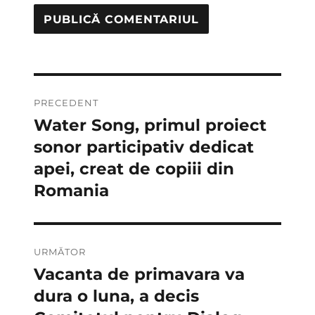
Navigare
PRECEDENT
în
Water Song, primul proiect
Articolul
anterior:
sonor participativ dedicat
articole
apei, creat de copiii din
Romania
URMĂTOR
Vacanta de primavara va
Articolul
următor:
dura o luna, a decis