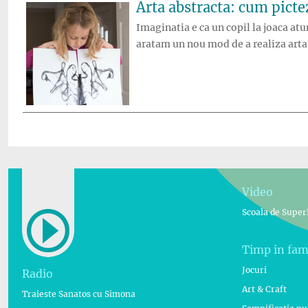
Arta abstracta: cum pictez
Imaginatia e ca un copil la joaca atu
aratam un nou mod de a realiza arta a
Video
Scoala de Super
Timp in fam
Jocuri
Radio
Art & Craft
Traieste Sanatos cu Simona