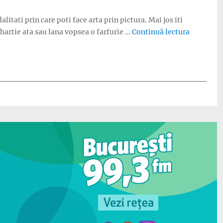
itati prin care poti face arta prin pictura. Mai jos iti
„Arta abst
 hartie ata sau lana vopsea o farfurie …
Continuă lectura