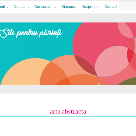
nii
Noutati
Concursuri
Diaspora
Despre noi
Contact
arta abstracta