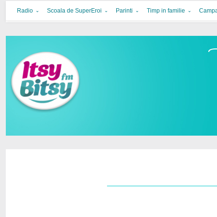
Itsy Bitsy
bucurie in familie
Radio
Scoala de SuperEroi
Parinti
Timp in familie
Campa