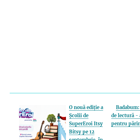
O nouă ediție a
Badabum: 
Școlii de
de lectură - 
SuperEroi Itsy
pentru părin
Bitsy pe 12
septembrie, în