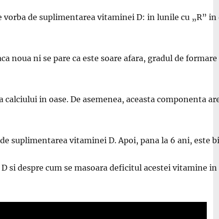
ne vorba de suplimentarea vitaminei D: in lunile cu „R” in
ca noua ni se pare ca este soare afara, gradul de formare a
rea calciului in oase. De asemenea, aceasta componenta are 
 de suplimentarea vitaminei D. Apoi, pana la 6 ani, este bi
a D si despre cum se masoara deficitul acestei vitamine 