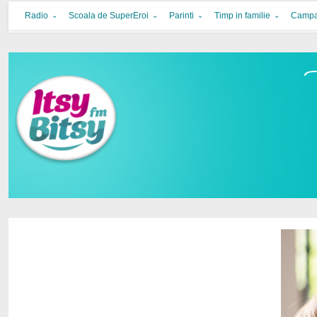
Itsy Bitsy
bucurie in familie
Radio
Scoala de SuperEroi
Parinti
Timp in familie
Campa