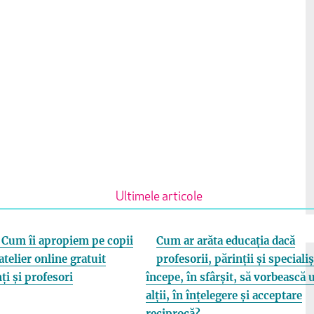
Ultimele articole
Cum îi apropiem pe copii
Cum ar arăta educația dacă
atelier online gratuit
profesorii, părinții și specialiș
ți și profesori
începe, în sfârșit, să vorbească 
alții, în înțelegere și acceptare
reciprocă?