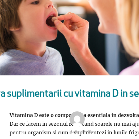
 suplimentarii cu vitamina D in s
Vitamina D este o componenta esentiala in dezvolta
Dar ce facem in sezonul rece, cand soarele nu mai aj
pentru organism si cum o suplimentezi in lunile frig
Autor
Radio Itsy Bitsy