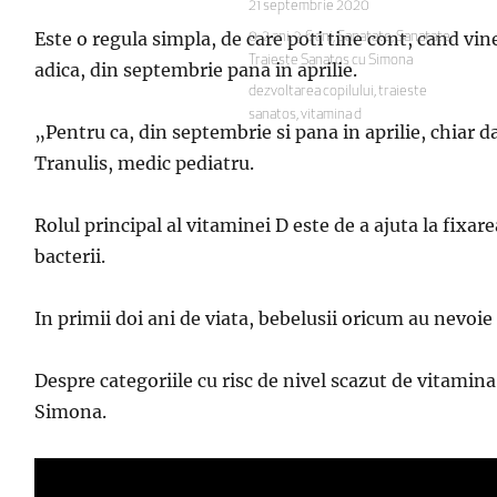
Publicat
21 septembrie 2020
pe
Este o regula simpla, de care poti tine cont, cand vi
Categorii
0-2 ani
,
3-6 ani
,
Sanatate
,
Sanatate
,
Traieste Sanatos cu Simona
adica, din septembrie pana in aprilie.
Etichete
dezvoltarea copilului
,
traieste
sanatos
,
vitamina d
„Pentru ca, din septembrie si pana in aprilie, chiar da
Tranulis, medic pediatru.
Rolul principal al vitaminei D este de a ajuta la fixa
bacterii.
In primii doi ani de viata, bebelusii oricum au nevoie
Despre categoriile cu risc de nivel scazut de vitamin
Simona.