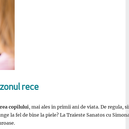
ezonul rece
rea copilului
, mai ales in primii ani de viata. De regula,
unge la fel de bine la piele? La Traieste Sanatos cu Simo
uroase.