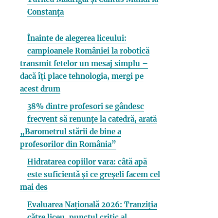
Constanța
Înainte de alegerea liceului:
campioanele României la robotică
transmit fetelor un mesaj simplu –
dacă îți place tehnologia, mergi pe
acest drum
38% dintre profesori se gândesc
frecvent să renunțe la catedră, arată
„Barometrul stării de bine a
profesorilor din România”
Hidratarea copiilor vara: câtă apă
este suficientă și ce greșeli facem cel
mai des
Evaluarea Națională 2026: Tranziția
către liceu, punctul critic al