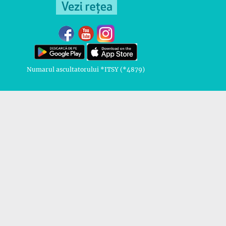
Numarul ascultatorului *ITSY (*4879)