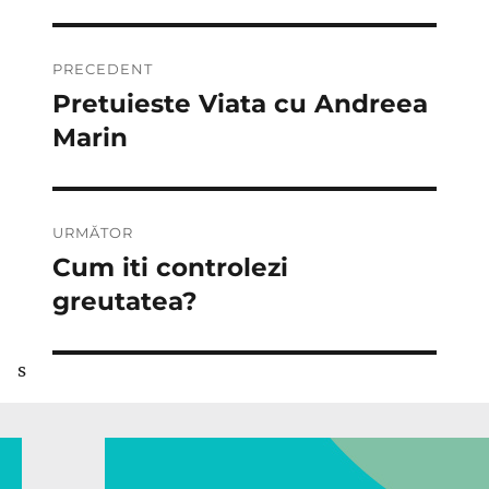
Navigare
PRECEDENT
în
Pretuieste Viata cu Andreea
Articolul
anterior:
Marin
articole
URMĂTOR
Cum iti controlezi
Articolul
următor:
greutatea?
s