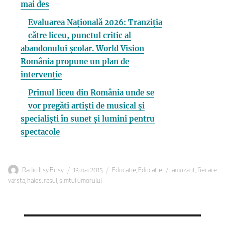
mai des
Evaluarea Națională 2026: Tranziția
către liceu, punctul critic al
abandonului școlar. World Vision
România propune un plan de
intervenție
Primul liceu din România unde se
vor pregăti artiști de musical și
specialiști în sunet și lumini pentru
spectacole
Autor
Publicat
Categorii
Etichete
Radio Itsy Bitsy
13 mai 2015
Educatie
,
Educatie
amuzant
,
fiecare
pe
varsta
,
haios
,
rasul
,
simtul umorului