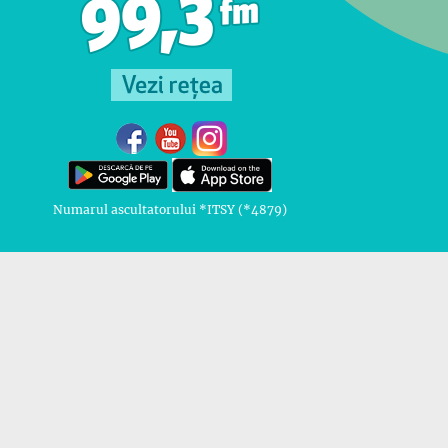
Numarul ascultatorului *ITSY (*4879)