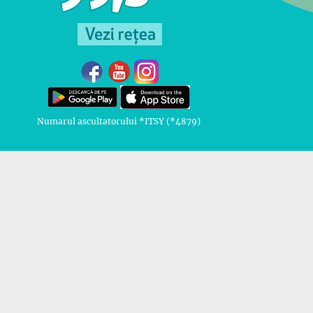
Numarul ascultatorului *ITSY (*4879)