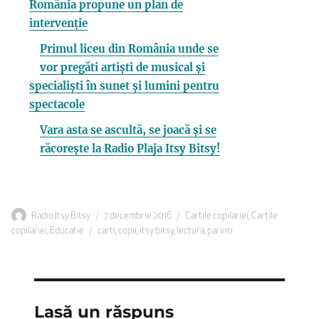
România propune un plan de
intervenție
Primul liceu din România unde se
vor pregăti artiști de musical și
specialiști în sunet și lumini pentru
spectacole
Vara asta se ascultă, se joacă și se
răcorește la Radio Plaja Itsy Bitsy!
Autor
Publicat
Categorii
Radio Itsy Bitsy
7 decembrie 2016
Cartile copilariei
,
Cartile
Etichete
pe
copilariei
,
Educatie
carti
,
copii
,
itsy bitsy
,
lectura
,
parinti
Lasă un răspuns