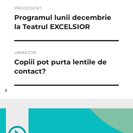
Navigare
PRECEDENT
în
Programul lunii decembrie
Articolul
anterior:
la Teatrul EXCELSIOR
articole
URMĂTOR
Copiii pot purta lentile de
Articolul
următor:
contact?
s