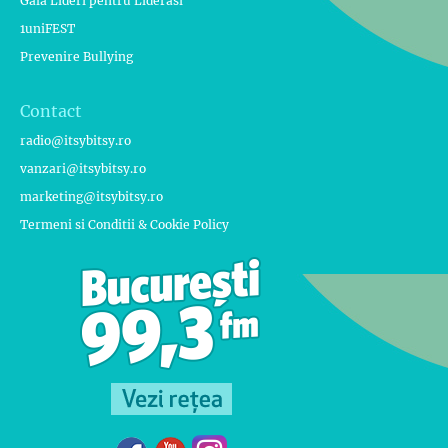
Gala Lideri pentru Liderasi
1uniFEST
Prevenire Bullying
Contact
radio@itsybitsy.ro
vanzari@itsybitsy.ro
marketing@itsybitsy.ro
Termeni si Conditii & Cookie Policy