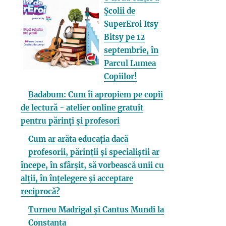
Școlii de
SuperEroi Itsy
Bitsy pe 12
septembrie, în
Parcul Lumea
Copiilor!
Badabum: Cum îi apropiem pe copii
de lectură - atelier online gratuit
pentru părinți și profesori
Cum ar arăta educația dacă
profesorii, părinții și specialiștii ar
începe, în sfârșit, să vorbească unii cu
alții, în înțelegere și acceptare
reciprocă?
Turneu Madrigal și Cantus Mundi la
Constanța