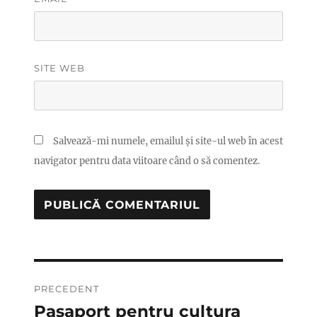
SITE WEB
Salvează-mi numele, emailul și site-ul web în acest
navigator pentru data viitoare când o să comentez.
Navigare
PRECEDENT
în
Pasaport pentru cultura
Articolul