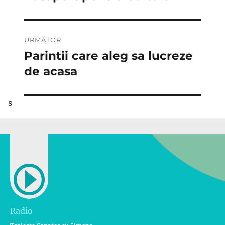
anterior:
articole
URMĂTOR
Parintii care aleg sa lucreze
Articolul
următor:
de acasa
s
Radio