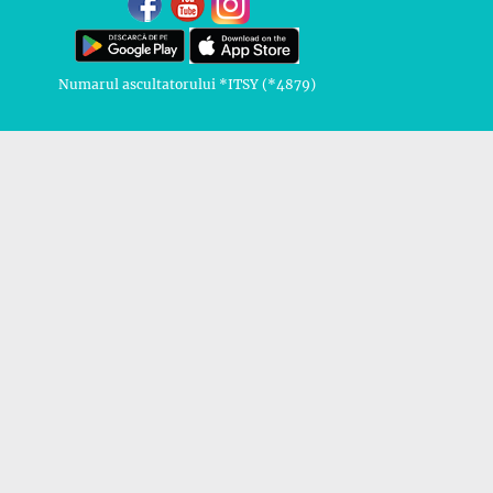
Numarul ascultatorului *ITSY (*4879)