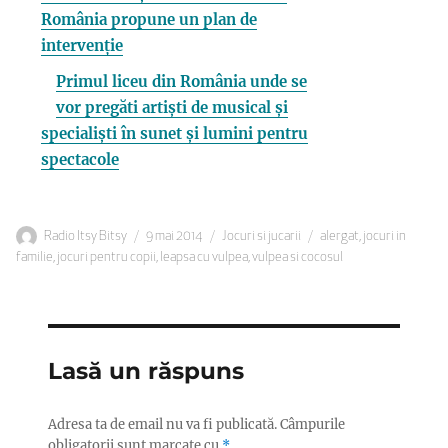
România propune un plan de
intervenție
Primul liceu din România unde se
vor pregăti artiști de musical și
specialiști în sunet și lumini pentru
spectacole
Autor
Publicat
Categorii
Etichete
Radio Itsy Bitsy
9 mai 2014
Jocuri si jucarii
alergat
,
jocuri in
pe
familie
,
jocuri pentru copii
,
leapsa cu vulpea
,
vulpea si cocosul
Lasă un răspuns
Adresa ta de email nu va fi publicată.
Câmpurile
obligatorii sunt marcate cu
*