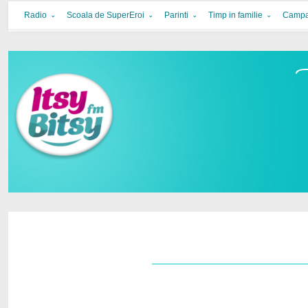
Itsy Bitsy
bucurie in familie
Radio
Scoala de SuperEroi
Parinti
Timp in familie
Campa