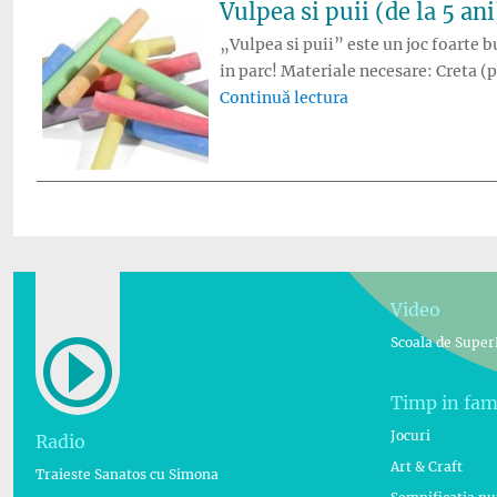
Vulpea si puii (de la 5 ani
„Vulpea si puii” este un joc foarte bu
in parc! Materiale necesare: Creta (p
„Vulpea si puii (de 
Continuă lectura
Video
Scoala de Super
Timp in fam
Jocuri
Radio
Art & Craft
Traieste Sanatos cu Simona