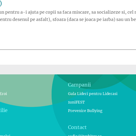
)
n pentru a-i ajuta pe copii sa faca miscare, sa socializeze si, cel 
entru desenul pe asfalt), sfoara (daca se joaca pe iarba) sau un b
la 5 ani)”
Campanii
Eroi
Gala Lideri pentru Liderasi
1uniFEST
ilie
Prevenire Bullying
Contact