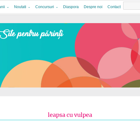
nii
Noutati
Concursuri
Diaspora
Despre noi
Contact
leapsa cu vulpea