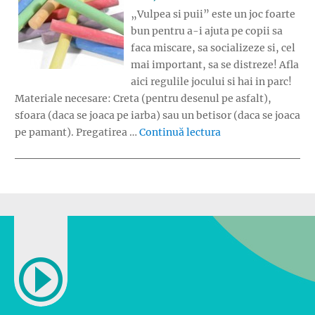
„Vulpea si puii” este un joc foarte
bun pentru a-i ajuta pe copii sa
faca miscare, sa socializeze si, cel
mai important, sa se distreze! Afla
aici regulile jocului si hai in parc!
Materiale necesare: Creta (pentru desenul pe asfalt),
sfoara (daca se joaca pe iarba) sau un betisor (daca se joaca
„Vulpea si puii (de 
pe pamant). Pregatirea …
Continuă lectura