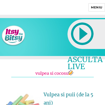
MENIU
Itsy Bitsy
ASCULTA
LIVE
vulpea si cocosul
Vulpea si puii (de la 5
ani)