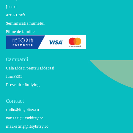
Jocuri
Art & Craft
Semnificatia numelui
Filme de familie
Campanii
Gala Lideri pentru Liderasi
1uniFEST
Prevenire Bullying
Contact
radio@itsybitsy.ro
vanzari@itsybitsy.ro
marketing@itsybitsy.ro