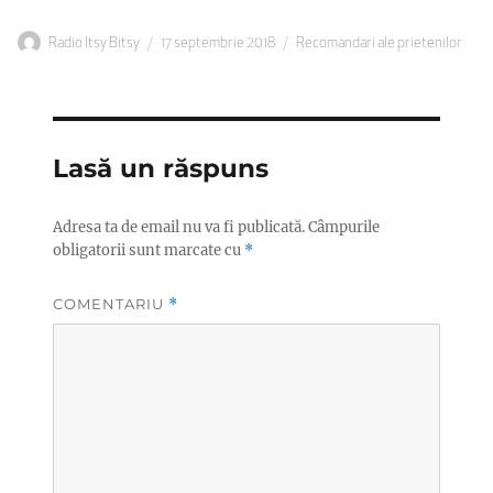
Autor
Publicat
Categorii
Radio Itsy Bitsy
17 septembrie 2018
Recomandari ale prietenilor
pe
Lasă un răspuns
Adresa ta de email nu va fi publicată.
Câmpurile
obligatorii sunt marcate cu
*
COMENTARIU
*