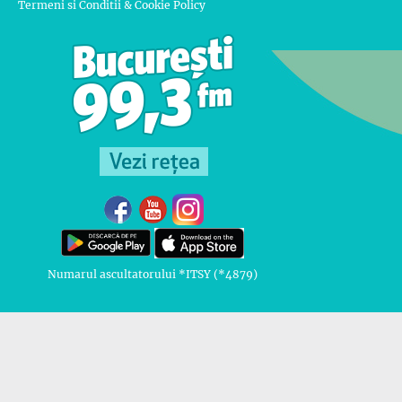
Termeni si Conditii & Cookie Policy
Numarul ascultatorului *ITSY (*4879)