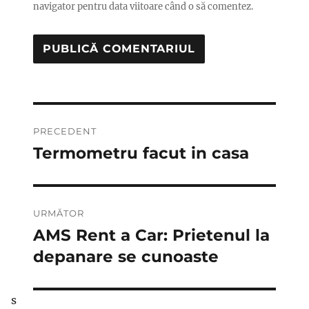
navigator pentru data viitoare când o să comentez.
Navigare
PRECEDENT
în
Termometru facut in casa
Articolul
anterior:
articole
URMĂTOR
AMS Rent a Car: Prietenul la
Articolul
următor:
depanare se cunoaste
s