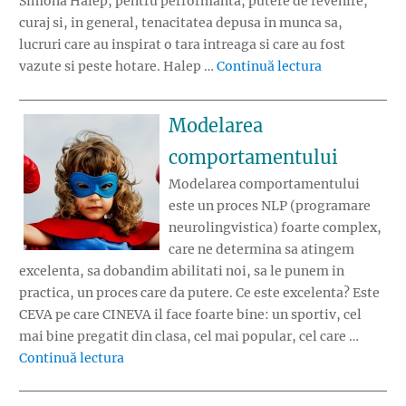
Simona Halep, pentru performanta, putere de revenire,
curaj si, in general, tenacitatea depusa in munca sa,
lucruri care au inspirat o tara intreaga si care au fost
„Premiile de 
vazute si peste hotare. Halep …
Continuă lectura
Modelarea
comportamentului
Modelarea comportamentului
este un proces NLP (programare
neurolingvistica) foarte complex,
care ne determina sa atingem
excelenta, sa dobandim abilitati noi, sa le punem in
practica, un proces care da putere. Ce este excelenta? Este
CEVA pe care CINEVA il face foarte bine: un sportiv, cel
mai bine pregatit din clasa, cel mai popular, cel care …
„Modelarea comportamentului”
Continuă lectura